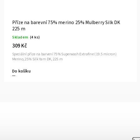
50% Baby Yak 50% Silk Yarn 200 m
Skladem
(4 ks)
309 Kč
Příze na barvení 50% Baby Yak 50% Silk Yarn 4PLY/Sock weight, 200 m
Do košíku