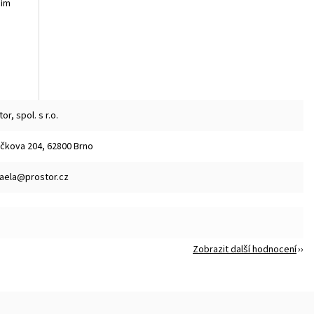
cím
or, spol. s r.o.
čkova 204, 62800 Brno
aela@prostor.cz
Zobrazit další hodnocení