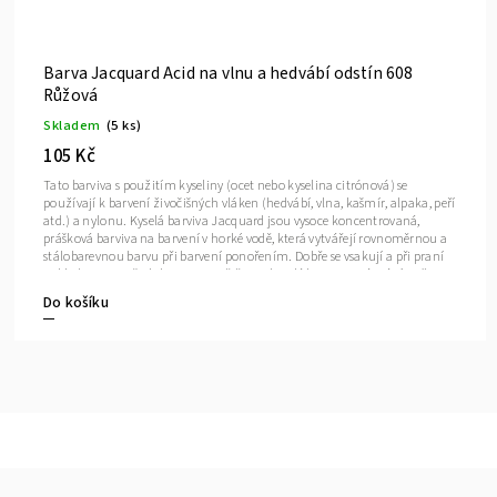
Barva Jacquard Acid na vlnu a hedvábí odstín 607
Lososová
Skladem
(8 ks)
105 Kč
Tato barviva s použitím kyseliny (ocet nebo kyselina citrónová) se
používají k barvení živočišných vláken (hedvábí, vlna, kašmír, alpaka, peří
atd.) a nylonu. Kyselá barviva Jacquard jsou vysoce koncentrovaná,
prášková barviva na barvení v horké vodě, která vytvářejí rovnoměrnou a
stálobarevnou barvu při barvení ponořením. Dobře se vsakují a při praní
neblednou. Ze všech barviv na světě jsou kyselá barviva známá tím, že
vytvářejí nejsytější barvy a paleta barviv Jacquard je nepřekonatelná svou
Do košíku
kvalitou, intenzitou a stálostí.