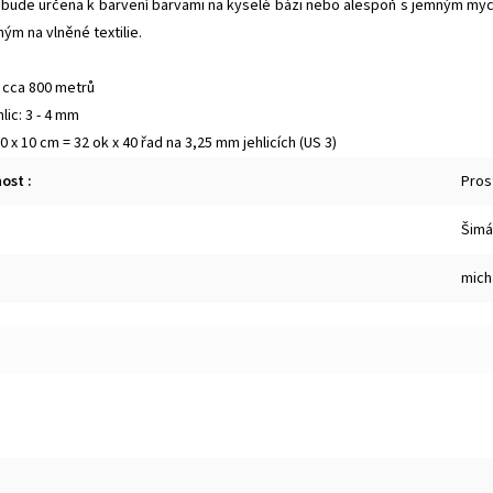
 bude určena k barvení barvami na kyselé bázi nebo alespoň s jemným my
m na vlněné textilie.
= cca 800 metrů
lic: 3 - 4 mm
 x 10 cm = 32 ok x 40 řad na 3,25 mm jehlicích (US 3)
nost
:
Prost
Šimá
mich