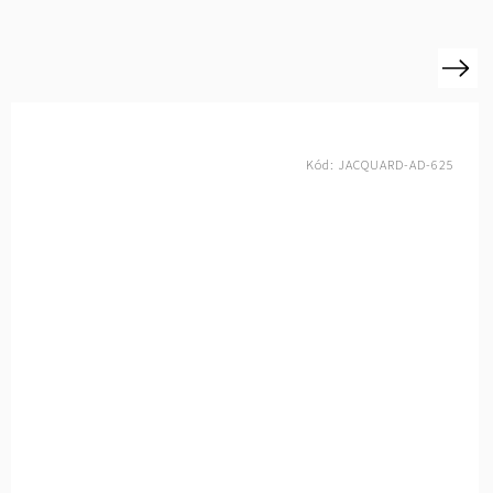
Next
Kód:
JACQUARD-AD-616