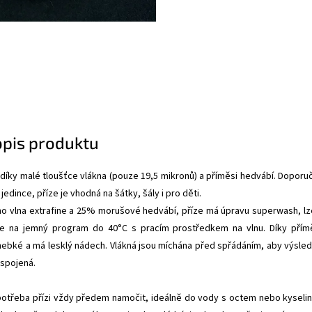
opis produktu
 díky malé tloušťce vlákna (pouze 19,5 mikronů) a příměsi hedvábí. Doporuč
ší jedince, příze je vhodná na šátky, šály i pro děti.
o vlna extrafine a 25% morušové hedvábí, příze má úpravu superwash, lze
ce na jemný program do 40°C s pracím prostředkem na vlnu. Díky přím
hebké a má lesklý nádech. Vlákná jsou míchána před spřádáním, aby výsle
 spojená.
potřeba přízi vždy předem namočit, ideálně do vody s octem nebo kyseli