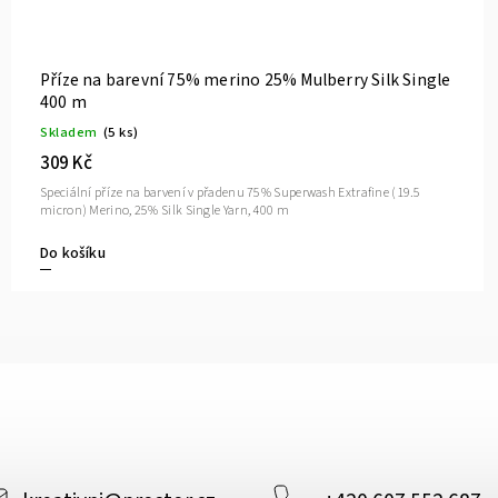
Příze na barevní 75% merino 15% Mulberry Silk 10%
Cashmere 2ply 400 m
Skladem
(3 ks)
399 Kč
Speciální příze na barvení v přadenu 75% Superwash Ultrafine Merino
(16,5 micron), 15% Silk, 10% Cashmere Yarn 2PLY 400m
Do košíku