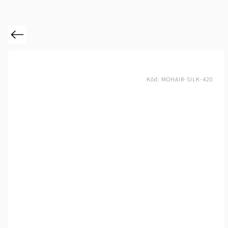
Previous
Kód:
MERINO-SILK -SINGLE400-75/25