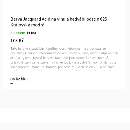
Barva Jacquard Acid na vlnu a hedvábí odstín 616
Rezavá
Skladem
(2 ks)
105 Kč
Tato barviva s použitím kyseliny (ocet nebo kyselina citrónová) se
používají k barvení živočišných vláken (hedvábí, vlna, kašmír, alpaka, peří
atd.) a nylonu. Kyselá barviva Jacquard jsou vysoce koncentrovaná,
prášková barviva na barvení v horké vodě, která vytvářejí rovnoměrnou a
stálobarevnou barvu při barvení ponořením. Dobře se vsakují a při praní
neblednou. Ze všech barviv na světě jsou kyselá barviva známá tím, že
vytvářejí nejsytější barvy a paleta barviv Jacquard je nepřekonatelná svou
Do košíku
kvalitou, intenzitou a stálostí.