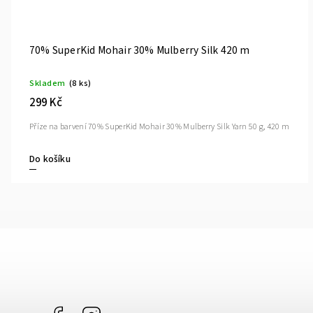
Příze na barevní 75% merino 25% Mulberry Silk Single
400 m
Skladem
(5 ks)
309 Kč
Speciální příze na barvení v přadenu 75% Superwash Extrafine (19.5
micron) Merino, 25% Silk Single Yarn, 400 m
Do košíku
Facebook
Instagram