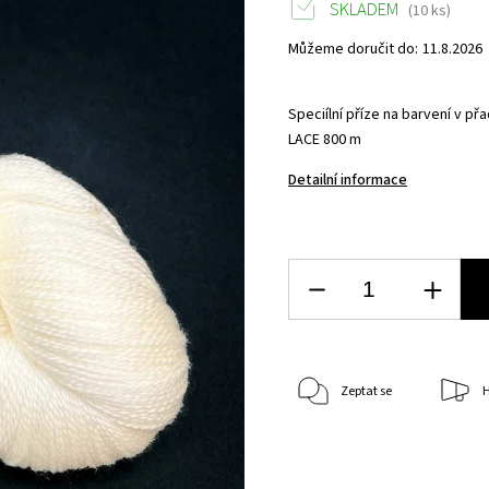
SKLADEM
(10 ks)
Můžeme doručit do:
11.8.2026
Speciílní příze na barvení v p
LACE 800 m
Detailní informace
Zeptat se
H