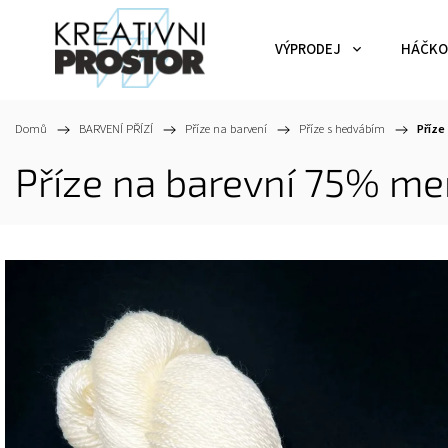
VÝPRODEJ
HÁČKO
Domů
/
BARVENÍ PŘÍZÍ
/
Příze na barvení
/
Příze s hedvábím
/
Příze
Příze na barevní 75% me