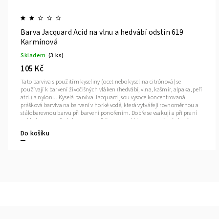
Barva Jacquard Acid na vlnu a hedvábí odstín 601
Sluneční žlutá
Skladem
(3 ks)
105 Kč
Tato barviva s použitím kyseliny (ocet nebo kyselina citrónová) se
používají k barvení živočišných vláken (hedvábí, vlna, kašmír, alpaka, peří
atd.) a nylonu. Kyselá barviva Jacquard jsou vysoce koncentrovaná,
prášková barviva na barvení v horké vodě, která vytvářejí rovnoměrnou a
stálobarevnou barvu při barvení ponořením. Dobře se vsakují a při praní
neblednou. Ze všech barviv na světě jsou kyselá barviva známá tím, že
vytvářejí nejsytější barvy a paleta barviv Jacquard je nepřekonatelná svou
Do košíku
kvalitou, intenzitou a stálostí.