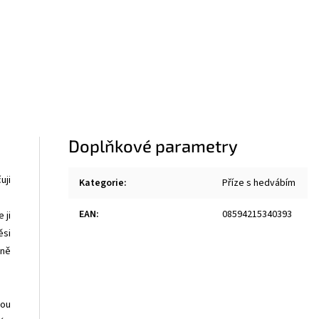
Doplňkové parametry
uji
Kategorie
:
Příze s hedvábím
EAN
:
08594215340393
 ji
ěsi
dně
nou