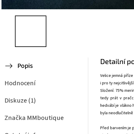
Detailní p
Popis
Velice jemná příze
Hodnocení
i pro ty nejcitlivěj
Složení: 75% merin
tedy prát v prač
Diskuze (1)
hedvábí je vlákno 
byla neodlučitelně
Značka
MMboutique
Před barvením je 