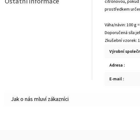
Ostatní informace
citrónovou, pokud
prostředkem určený
Váha/návin: 100 g 
Doporučená síla jeh
Zkušební vzorek: 10
Výrobní společ
Adresa
:
E-mail
: