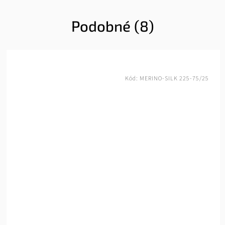
Podobné (8)
Kód:
YAK-SILK-200