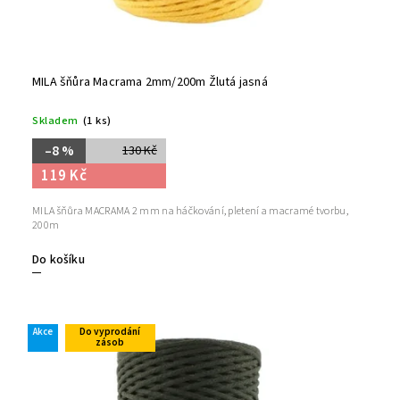
MILA šňůra Macrama 2mm/200m Žlutá jasná
Skladem
(1 ks)
–8 %
130 Kč
119 Kč
MILA šňůra MACRAMA 2 mm na háčkování, pletení a macramé tvorbu,
200m
Do košíku
Akce
Do vyprodání
zásob