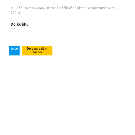
MILA šňůra MACRAMA 2 mm na háčkování, pletení a macramé tvorbu,
200m
Do košíku
Akce
Do vyprodání
zásob