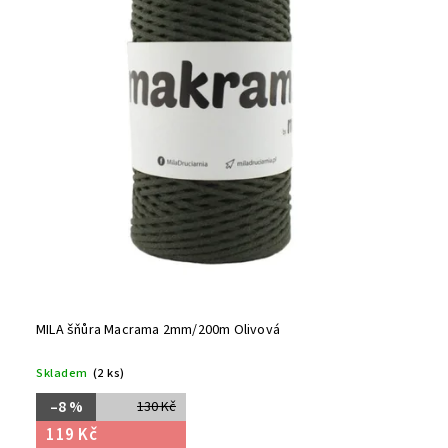
MILA šňůra Macrama 2mm/200m Olivová
Skladem
(2 ks)
–8 %
130 Kč
119 Kč