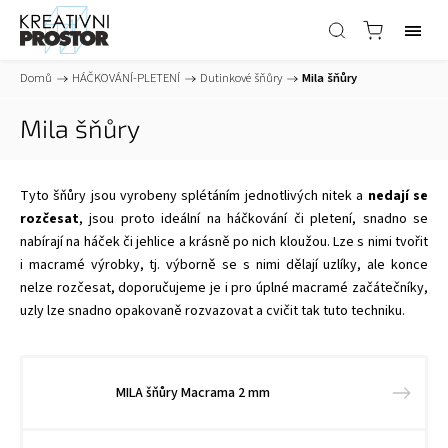
Domů
/
HÁČKOVÁNÍ-PLETENÍ
/
Dutinkové šňůry
/
Mila šňůry
Mila šňůry
Tyto šňůry jsou vyrobeny splétáním jednotlivých nitek a
nedají se
rozčesat
, jsou proto ideální na háčkování či pletení, snadno se
nabírají na háček či jehlice a krásně po nich kloužou. Lze s nimi tvořit
i macramé výrobky, tj. výborně se s nimi dělají uzlíky, ale konce
nelze rozčesat, doporučujeme je i pro úplné macramé začátečníky,
uzly lze snadno opakovaně rozvazovat a cvičit tak tuto techniku.
MILA šňůry Macrama 2 mm