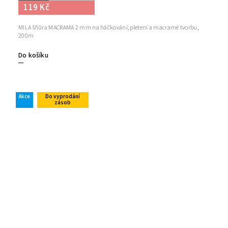
119 Kč
MILA šňůra MACRAMA 2 mm na háčkování, pletení a macramé tvorbu,
200m
Do košíku
Akce
Do vyprodání
zásob