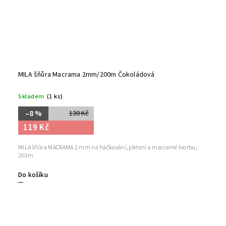
MILA šňůra Macrama 2mm/200m Čokoládová
Skladem
(1 ks)
–8 %
130 Kč
119 Kč
MILA šňůra MACRAMA 2 mm na háčkování, pletení a macramé tvorbu,
200m
Do košíku