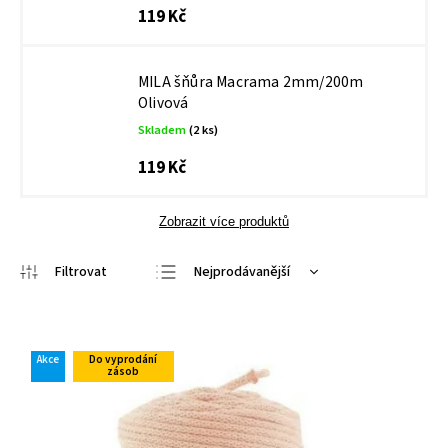
119 Kč
MILA šňůra Macrama 2mm/200m
Olivová
Skladem
(2 ks)
119 Kč
Zobrazit více produktů
Nejprodávanější
Doporučujeme
Nejlevnější
Akce
Do vyprodání
Nejdražší
zásob
Abecedně