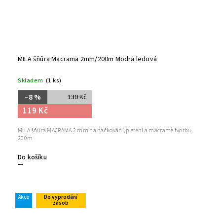
MILA šňůra Macrama 2mm/200m Modrá ledová
Skladem
(1 ks)
–8 %
130 Kč
119 Kč
MILA šňůra MACRAMA 2 mm na háčkování, pletení a macramé tvorbu,
200m
Do košíku
Akce
Do vyprodání
zásob