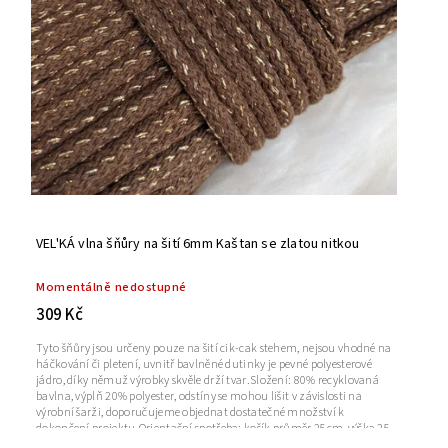
VEL'KÁ vlna šňůry na šití 6mm Kaštan se zlatou nitkou
Momentálně nedostupné
309 Kč
Tyto šňůry jsou určeny pouze na šití cik-cak stehem, nejsou vhodné na
háčkování či pletení, uvnitř bavlněné dutinky je pevné polyesterové
jádro, díky němuž výrobky skvěle drží tvar.Složení: 80% recyklovaná
bavlna, výplň 20% polyester, odstíny se mohou lišit v závislosti na
výrobní šarži, doporučujeme objednat dostatečné množství k
dokončení projektu.Orientační spotřeba: košík průměr 25cm, výška 25
cm = 1 klubko 50m; prostírání průměr 30cm = 15mNávin: cca 50