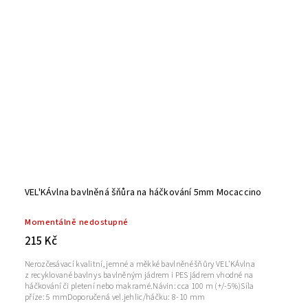
VEL'KÁvlna bavlněná šňůra na háčkování 5mm Mocaccino
Momentálně nedostupné
215 Kč
Nerozčesávací kvalitní, jemné a měkké bavlněné šňůry VEL'KÁvlna
z recyklované bavlny s bavlněným jádrem i PES jádrem vhodné na
háčkování či pletení nebo makramé.Návin: cca 100 m (+/-5%)Síla
příze: 5 mmDoporučená vel.jehlic/háčku: 8-10 mm