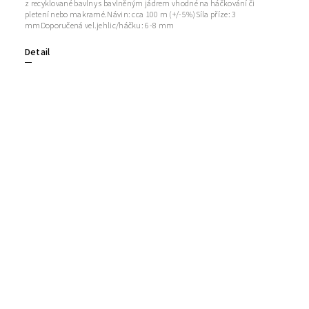
z recyklované bavlny s bavlněným jádrem vhodné na háčkování či
pletení nebo makramé.Návin: cca 100 m (+/-5%)Síla příze: 3
mmDoporučená vel.jehlic/háčku: 6-8 mm
Detail