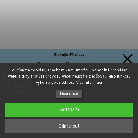
Získejte 5% slevu
Stačí se přihlásit k našim novinkám
a sleva na první nákup je Vaše!
Používáme cookies, abychom Vám umožnili pohodlné prohlížení
webu a díky analýze provozu webu neustále zlepšovali jeho funkce,
výkon a použitelnost.
Více informací
Nastavení
Přihlásit se a získat slevu
Souhlasím
VEL'KÁvlna bavlněná šňůra na háčkování 5mm Lavender
Zásady zpracování osobních údajů
Sunset
Odmítnout
Momentálně nedostupné
215 Kč