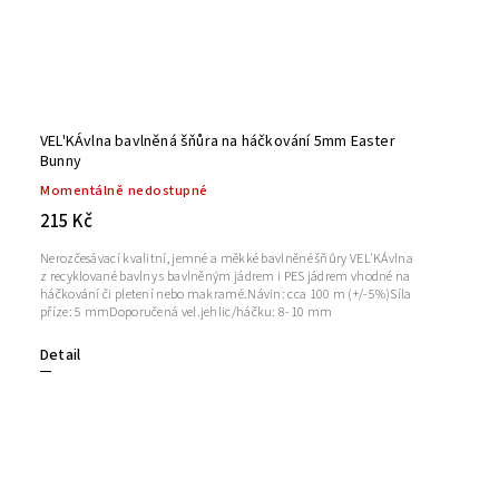
VEL'KÁvlna bavlněná šňůra na háčkování 5mm Easter
Bunny
Momentálně nedostupné
215 Kč
Nerozčesávací kvalitní, jemné a měkké bavlněné šňůry VEL'KÁvlna
z recyklované bavlny s bavlněným jádrem i PES jádrem vhodné na
háčkování či pletení nebo makramé.Návin: cca 100 m (+/-5%)Síla
příze: 5 mmDoporučená vel.jehlic/háčku: 8-10 mm
Detail