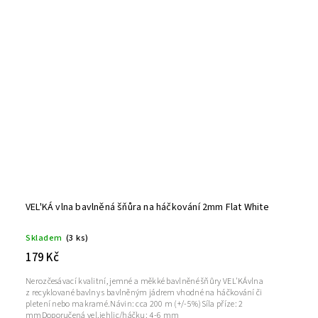
VEL'KÁ vlna bavlněná šňůra na háčkování 2mm Flat White
Skladem
(3 ks)
179 Kč
Nerozčesávací kvalitní, jemné a měkké bavlněné šňůry VEL'KÁvlna
z recyklované bavlny s bavlněným jádrem vhodné na háčkování či
pletení nebo makramé.Návin: cca 200 m (+/-5%)Síla příze: 2
mmDoporučená vel.jehlic/háčku: 4-6 mm