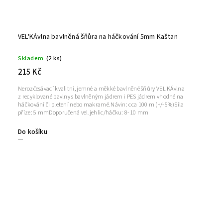
VEL'KÁvlna bavlněná šňůra na háčkování 5mm Kaštan
Skladem
(2 ks)
215 Kč
Nerozčesávací kvalitní, jemné a měkké bavlněné šňůry VEL'KÁvlna
z recyklované bavlny s bavlněným jádrem i PES jádrem vhodné na
háčkování či pletení nebo makramé.Návin: cca 100 m (+/-5%)Síla
příze: 5 mmDoporučená vel.jehlic/háčku: 8-10 mm
Do košíku