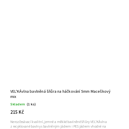
VEL'KÁvlna bavlněná šňůra na háčkování 5mm Maceškový
mix
Skladem
(1 ks)
215 Kč
Nerozčesávací kvalitní, jemné a měkké bavlněné šňůry VEL'KÁvlna
z recyklované bavlny s bavlněným jádrem i PES jádrem vhodné na