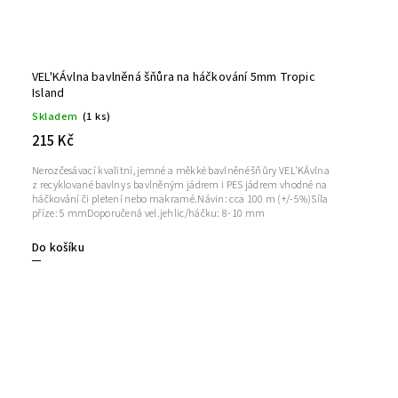
VEL'KÁvlna bavlněná šňůra na háčkování 5mm Tropic
Island
Skladem
(1 ks)
215 Kč
Nerozčesávací kvalitní, jemné a měkké bavlněné šňůry VEL'KÁvlna
z recyklované bavlny s bavlněným jádrem i PES jádrem vhodné na
háčkování či pletení nebo makramé.Návin: cca 100 m (+/-5%)Síla
příze: 5 mmDoporučená vel.jehlic/háčku: 8-10 mm
Do košíku