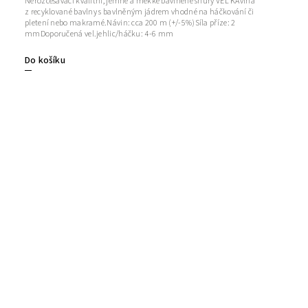
Nerozčesávací kvalitní, jemné a měkké bavlněné šňůry VEL'KÁvlna
z recyklované bavlny s bavlněným jádrem vhodné na háčkování či
pletení nebo makramé.Návin: cca 200 m (+/-5%)Síla příze: 2
mmDoporučená vel.jehlic/háčku: 4-6 mm
Do košíku