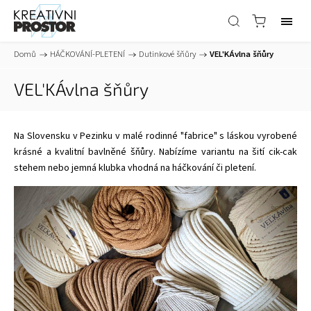
Domů
/
HÁČKOVÁNÍ-PLETENÍ
/
Dutinkové šňůry
/
VEL'KÁvlna šňůry
VEL'KÁvlna šňůry
Na Slovensku v Pezinku v malé rodinné "fabrice" s láskou vyrobené
krásné a kvalitní bavlněné šňůry. Nabízíme variantu na šití cik-cak
stehem nebo jemná klubka vhodná na háčkování či pletení.