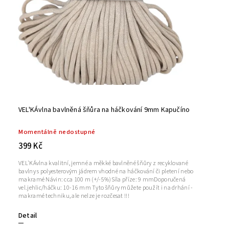
VEL'KÁvlna bavlněná šňůra na háčkování 9mm Kapučíno
Momentálně nedostupné
399 Kč
VEL'KÁvlna kvalitní, jemné a měkké bavlněné šňůry z recyklované
bavlny s polyesterovým jádrem vhodné na háčkování či pletení nebo
makramé Návin: cca 100 m (+/-5%)Síla příze: 9 mmDoporučená
vel.jehlic/háčku: 10-16 mm Tyto šňůry můžete použít i na drhání -
makramé techniku, ale nelze je rozčesat !!!
Detail