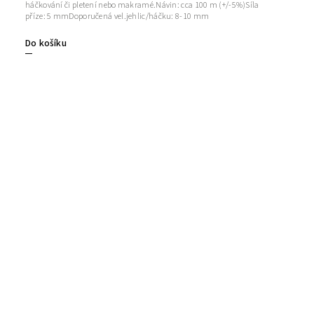
háčkování či pletení nebo makramé.Návin: cca 100 m (+/-5%)Síla
příze: 5 mmDoporučená vel.jehlic/háčku: 8-10 mm
Do košíku