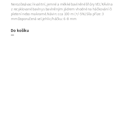
Nerozčesávací kvalitní, jemné a měkké bavlněné šňůry VEL'KÁvlna
z recyklované bavlny s bavlněným jádrem vhodné na háčkování či
pletení nebo makramé.Návin: cca 100 m (+/-5%)Síla příze: 3
mmDoporučená vel.jehlic/háčku: 6-8 mm
Do košíku