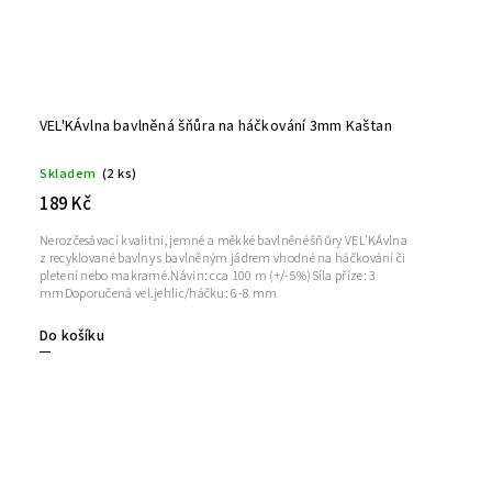
VEL'KÁvlna bavlněná šňůra na háčkování 3mm Kaštan
Skladem
(2 ks)
189 Kč
Nerozčesávací kvalitní, jemné a měkké bavlněné šňůry VEL'KÁvlna
z recyklované bavlny s bavlněným jádrem vhodné na háčkování či
pletení nebo makramé.Návin: cca 100 m (+/-5%)Síla příze: 3
mmDoporučená vel.jehlic/háčku: 6-8 mm
Do košíku