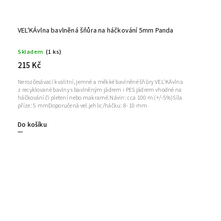
VEL'KÁvlna bavlněná šňůra na háčkování 5mm Panda
Skladem
(1 ks)
215 Kč
Nerozčesávací kvalitní, jemné a měkké bavlněné šňůry VEL'KÁvlna
z recyklované bavlny s bavlněným jádrem i PES jádrem vhodné na
háčkování či pletení nebo makramé.Návin: cca 100 m (+/-5%)Síla
příze: 5 mmDoporučená vel.jehlic/háčku: 8-10 mm
Do košíku