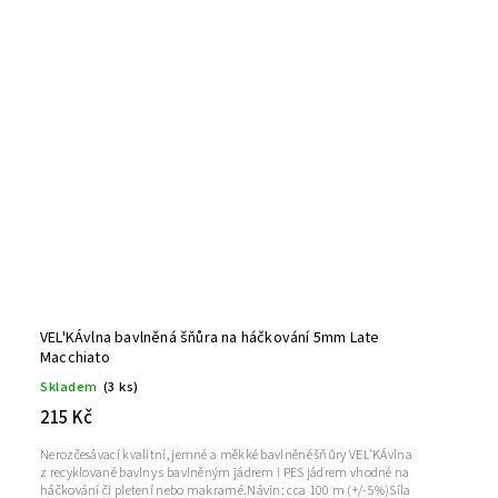
VEL'KÁvlna bavlněná šňůra na háčkování 5mm Late
Macchiato
Skladem
(3 ks)
215 Kč
Nerozčesávací kvalitní, jemné a měkké bavlněné šňůry VEL'KÁvlna
z recyklované bavlny s bavlněným jádrem i PES jádrem vhodné na
háčkování či pletení nebo makramé.Návin: cca 100 m (+/-5%)Síla