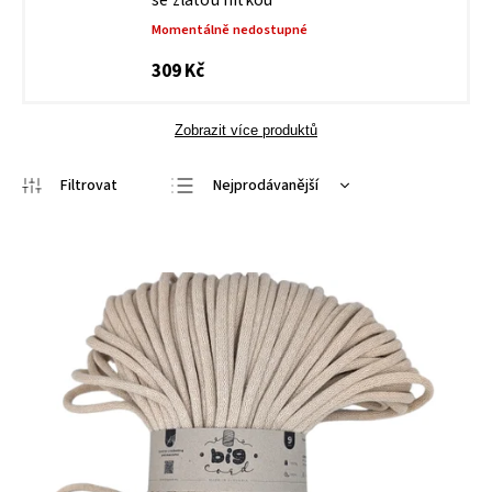
se zlatou nitkou
Momentálně nedostupné
309 Kč
Zobrazit více produktů
Nejprodávanější
Doporučujeme
Nejlevnější
Nejdražší
Abecedně