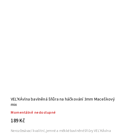
VEL'KÁvlna bavlněná šňůra na háčkování 3mm Maceškový
mix
Momentálně nedostupné
189 Kč
Nerozčesávací kvalitní, jemné a měkké bavlněné šňůry VEL'KÁvlna