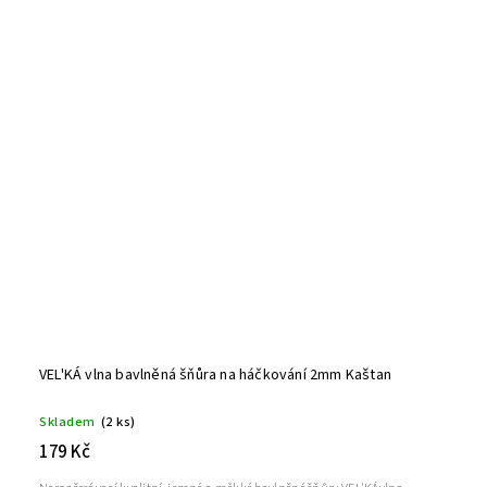
VEL'KÁ vlna bavlněná šňůra na háčkování 2mm Kaštan
Skladem
(2 ks)
179 Kč