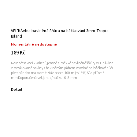
VEL'KÁvlna bavlněná šňůra na háčkování 3mm Tropic
Island
Momentálně nedostupné
189 Kč
Nerozčesávací kvalitní, jemné a měkké bavlněné šňůry VEL'KÁvlna
z recyklované bavlny s bavlněným jádrem vhodné na háčkování či
pletení nebo makramé.Návin: cca 100 m (+/-5%)Síla příze: 3
mmDoporučená vel.jehlic/háčku: 6-8 mm
Detail