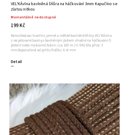
VEL'KÁvlna bavlněná šňůra na háčkování 3mm Kapučíno se
zlatou nitkou
Momentálně nedostupné
199 Kč
Nerozčesávací kvalitní, jemné a měkké bavlněné šňůry VEL'KÁvlna
z recyklované bavlny s bavlněným jádrem vhodné na háčkování či
pletení nebo makramé.Návin: cca 100 m (+/-5%)Síla příze: 3
mmDoporučená vel.jehlic/háčku: 6-8 mm
Detail