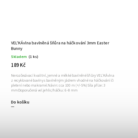
VEL'KÁvlna bavlněná šňůra na háčkování 3mm Easter
Bunny
Skladem
(1 ks)
189 Kč
Nerozčesávací kvalitní, jemné a měkké bavlněné šňůry VEL'KÁvlna
z recyklované bavlny s bavlněným jádrem vhodné na háčkování či
pletení nebo makramé.Návin: cca 100 m (+/-5%)Síla příze: 3
mmDoporučená vel.jehlic/háčku: 6-8 mm
Do košíku