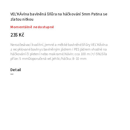
VEL'KÁvlna bavlněná šňůra na háčkování 5mm Patina se
zlatou nitkou
Momentálně nedostupné
235 Kč
Nerozčesávací kvalitní, jemné a měkké bavlněné šňůry VEL'KÁvlna
z recyklované bavlny s bavlněným jádrem i PES jádrem vhodné na
háčkování či pletení nebo makramé.Návin: cca 100 m (+/-5%)Síla
příze: 5 mmDoporučená vel.jehlic/háčku: 8-10 mm
Detail