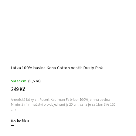
Látka 100% bavlna Kona Cotton odstín Dusty Pink
Skladem
(9,5 m)
249 Kč
Americké látky zn.Robert Kaufman Fabrics - 100% jemná bavlna
Minimální množství pro objednání je 20 cm, cena je za 1bm šíře 110
cm
Do košíku