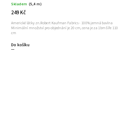
Skladem
(5,4 m)
249 Kč
Americké látky zn.Robert Kaufman Fabrics - 100% jemná bavlna
Minimální množství pro objednání je 20 cm, cena je za 1bm šíře 110
cm
Do košíku