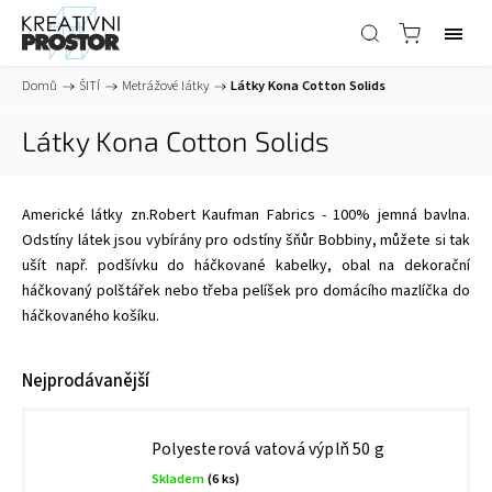
Domů
/
ŠITÍ
/
Metrážové látky
/
Látky Kona Cotton Solids
Látky Kona Cotton Solids
Americké látky zn.Robert Kaufman Fabrics - 100% jemná bavlna.
Odstíny látek jsou vybírány pro odstíny šňůr Bobbiny, můžete si tak
ušít např. podšívku do háčkované kabelky, obal na dekorační
háčkovaný polštářek nebo třeba pelíšek pro domácího mazlíčka do
háčkovaného košíku.
Nejprodávanější
Polyesterová vatová výplň 50 g
Skladem
(6 ks)