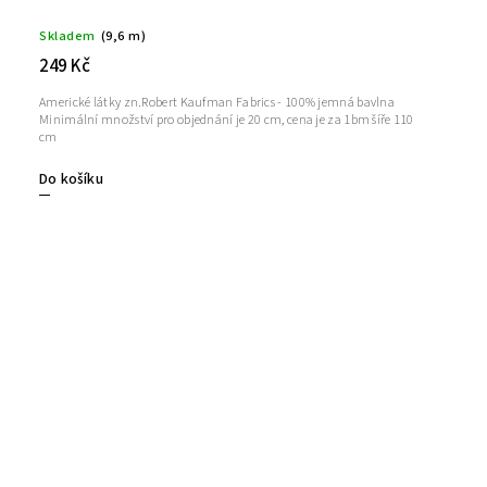
Skladem
(9,6 m)
249 Kč
Americké látky zn.Robert Kaufman Fabrics - 100% jemná bavlna
Minimální množství pro objednání je 20 cm, cena je za 1bm šíře 110
cm
Do košíku