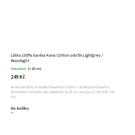
Látka 100% bavlna Kona Cotton odstín Lightgrey /
Moonlight
Skladem
(>10 m)
249 Kč
Americké látky zn.Robert Kaufman Fabrics - 100% jemná bavlna
Minimální množství pro objednání je 20 cm, cena je za 1bm šíře 110
cm
Do košíku