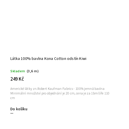
Látka 100% bavlna Kona Cotton odstín Kiwi
Skladem
(3,6 m)
249 Kč
Americké látky zn.Robert Kaufman Fabrics - 100% jemná bavlna
Minimální množství pro objednání je 20 cm, cena je za 1bm šíře 110
cm
Do košíku