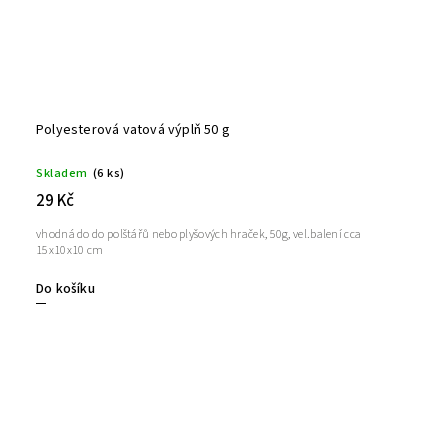
Polyesterová vatová výplň 50 g
Skladem
(6 ks)
29 Kč
vhodná do do polštářů nebo plyšových hraček, 50g, vel.balení cca
15x10x10 cm
Do košíku