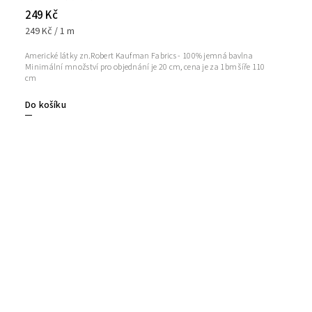
249 Kč
249 Kč / 1 m
Americké látky zn.Robert Kaufman Fabrics - 100% jemná bavlna
Minimální množství pro objednání je 20 cm, cena je za 1bm šíře 110
cm
Do košíku