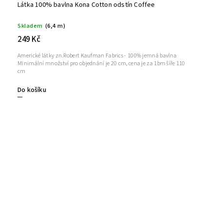
Látka 100% bavlna Kona Cotton odstín Coffee
Skladem
(6,4 m)
249 Kč
Americké látky zn.Robert Kaufman Fabrics - 100% jemná bavlna
Minimální množství pro objednání je 20 cm, cena je za 1bm šíře 110
cm
Do košíku