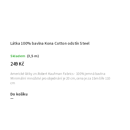
Látka 100% bavlna Kona Cotton odstín Steel
Skladem
(3,5 m)
249 Kč
Americké látky zn.Robert Kaufman Fabrics - 100% jemná bavlna
Minimální množství pro objednání je 20 cm, cena je za 1bm šíře 110
cm
Do košíku