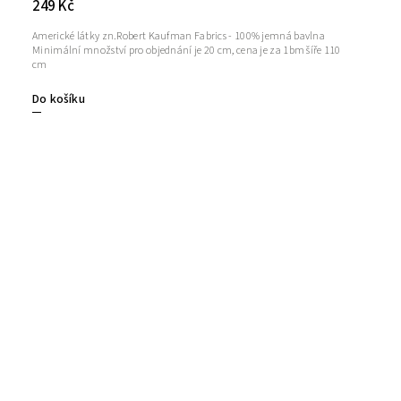
249 Kč
Americké látky zn.Robert Kaufman Fabrics - 100% jemná bavlna
Minimální množství pro objednání je 20 cm, cena je za 1bm šíře 110
cm
Do košíku