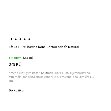
Látka 100% bavlna Kona Cotton odstín Natural
Skladem
(2,6 m)
249 Kč
Americké látky zn.Robert Kaufman Fabrics - 100% jemná bavlna
Minimální množství pro objednání je 20 cm, cena je za 1bm šíře 110
cm
Do košíku