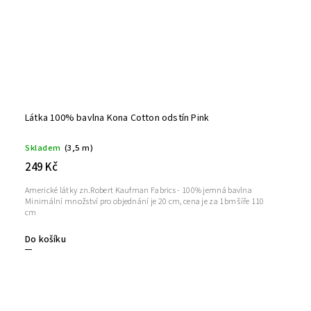
Látka 100% bavlna Kona Cotton odstín Pink
Skladem
(3,5 m)
249 Kč
Americké látky zn.Robert Kaufman Fabrics - 100% jemná bavlna
Minimální množství pro objednání je 20 cm, cena je za 1bm šíře 110
cm
Do košíku