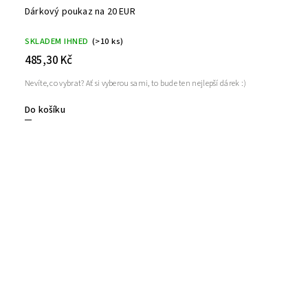
Dárkový poukaz na 20 EUR
SKLADEM IHNED
(>10 ks)
485,30 Kč
Nevíte, co vybrat? Ať si vyberou sami, to bude ten nejlepší dárek :)
Do košíku