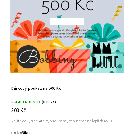
Dárkový poukaz na 500 Kč
SKLADEM IHNED
(>10 ks)
500 Kč
Nevíte, co vybrat? Ať si vyberou sami, to bude ten nejlepší dárek :)
Do košíku