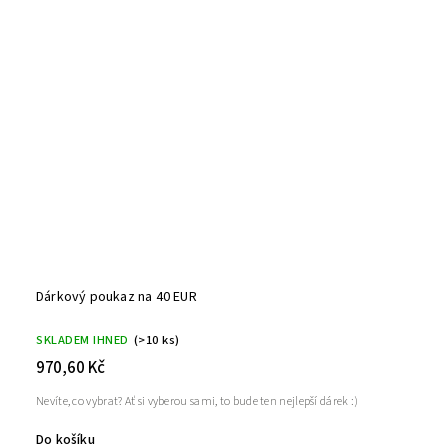
Dárkový poukaz na 40 EUR
SKLADEM IHNED
(>10 ks)
970,60 Kč
Nevíte, co vybrat? Ať si vyberou sami, to bude ten nejlepší dárek :)
Do košíku