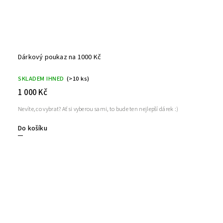
Dárkový poukaz na 1000 Kč
SKLADEM IHNED
(>10 ks)
1 000 Kč
Nevíte, co vybrat? Ať si vyberou sami, to bude ten nejlepší dárek :)
Do košíku