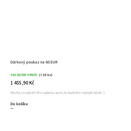
Dárkový poukaz na 60 EUR
SKLADEM IHNED
(>10 ks)
1 455,90 Kč
Nevíte, co vybrat? Ať si vyberou sami, to bude ten nejlepší dárek :)
Do košíku