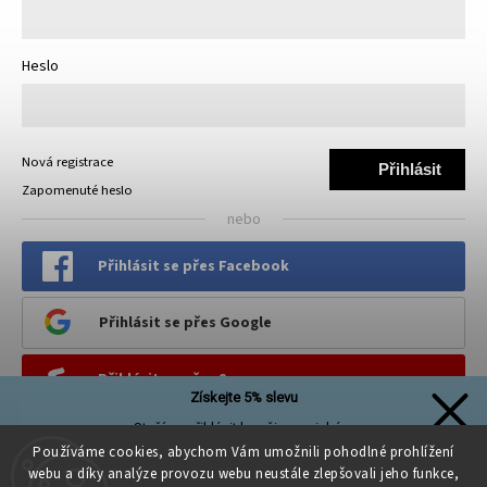
Heslo
Nová registrace
Přihlásit
Zapomenuté heslo
se
nebo
Přihlásit se přes Facebook
Přihlásit se přes Google
Přihlásit se přes Seznam
Získejte 5% slevu
Stačí se přihlásit k našim novinkám
PINTEREST
a sleva na první nákup je Vaše!
Používáme cookies, abychom Vám umožnili pohodlné prohlížení
webu a díky analýze provozu webu neustále zlepšovali jeho funkce,