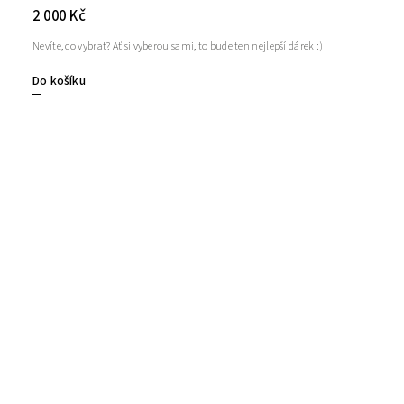
2 000 Kč
Nevíte, co vybrat? Ať si vyberou sami, to bude ten nejlepší dárek :)
Do košíku