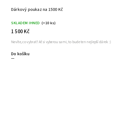
Dárkový poukaz na 1500 Kč
SKLADEM IHNED
(>10 ks)
1 500 Kč
Nevíte, co vybrat? Ať si vyberou sami, to bude ten nejlepší dárek :)
Do košíku