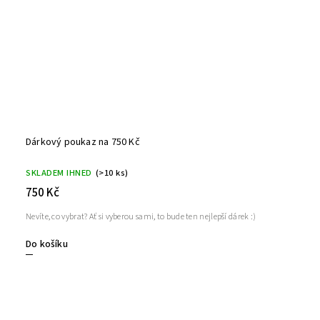
Dárkový poukaz na 750 Kč
SKLADEM IHNED
(>10 ks)
750 Kč
Nevíte, co vybrat? Ať si vyberou sami, to bude ten nejlepší dárek :)
Do košíku