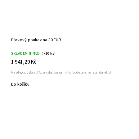
Dárkový poukaz na 80 EUR
SKLADEM IHNED
(>10 ks)
1 941,20 Kč
Nevíte, co vybrat? Ať si vyberou sami, to bude ten nejlepší dárek :)
Do košíku