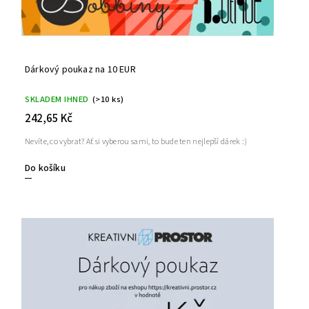
Dárkový poukaz na 10 EUR
SKLADEM IHNED
(>10 ks)
242,65 Kč
Nevíte, co vybrat? Ať si vyberou sami, to bude ten nejlepší dárek :)
Do košíku