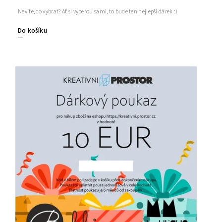
Nevíte, co vybrat? Ať si vyberou sami, to bude ten nejlepší dárek :)
Do košíku