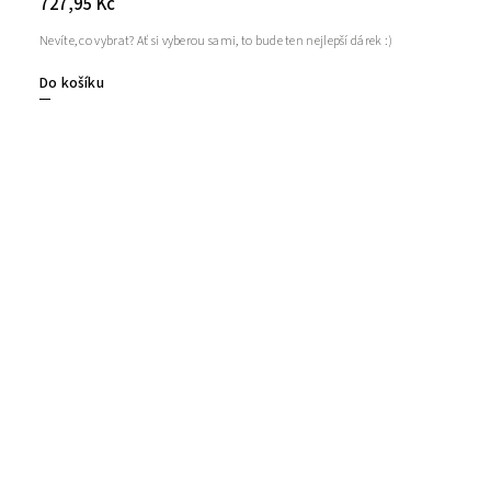
727,95 Kč
Nevíte, co vybrat? Ať si vyberou sami, to bude ten nejlepší dárek :)
Do košíku