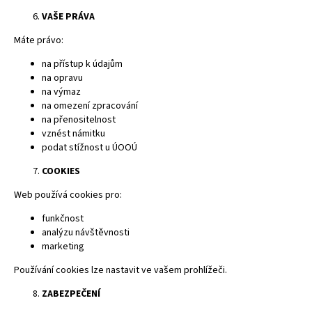
VAŠE PRÁVA
Máte právo:
na přístup k údajům
na opravu
na výmaz
na omezení zpracování
na přenositelnost
vznést námitku
podat stížnost u ÚOOÚ
COOKIES
Web používá cookies pro:
funkčnost
analýzu návštěvnosti
marketing
Používání cookies lze nastavit ve vašem prohlížeči.
ZABEZPEČENÍ