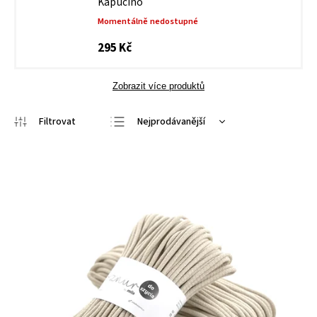
Kapučíno
Momentálně nedostupné
295 Kč
Zobrazit více produktů
Nejprodávanější
Doporučujeme
Nejlevnější
Nejdražší
Abecedně