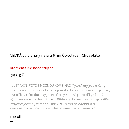
VEL'KÁ vlna šňůry na šití 6mm Čokoláda - Chocolate
Momentálně nedostupné
295 Kč
ILUSTRAČNÍ FOTO S MOŽNOU KOMBINACÍ Tyto šňůry jsou určeny
pouze na šití cik-cak stehem, nejsou vhodné na háčkování či pletení,
uvnitř bavlněné dutinky je pevné polyesterové jádro, díky němuž
výrobky skvěle drží tvar.Složení: 80% recyklovaná bavlna, výplň 20%
polyester, odstíny se mohou lišit v závislosti na výrobní šarži,
doporučujeme objednat dostatečné množství k dokončení
projektu.Orientační spotřeba: košík průměr 25cm, výška 25 cm = 1
Detail
klubko 50m; prostírání průměr 30cm = 15mNávin: cca 50 m +/-
5%Síla příze: 6 mm