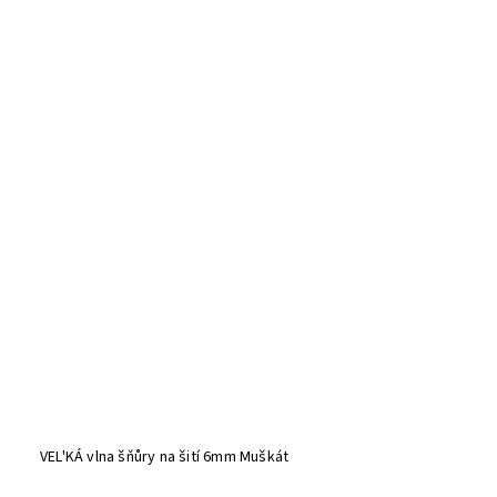
VEL'KÁ vlna šňůry na šití 6mm Muškát