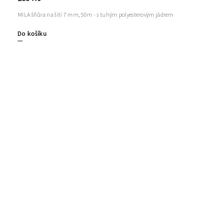
MILA šňůra na šití 7 mm, 50m - s tuhým polyesterovým jádrem
Do košíku