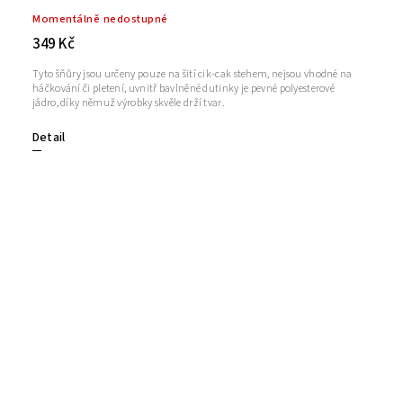
Momentálně nedostupné
349 Kč
Tyto šňůry jsou určeny pouze na šití cik-cak stehem, nejsou vhodné na
háčkování či pletení, uvnitř bavlněné dutinky je pevné polyesterové
jádro, díky němuž výrobky skvěle drží tvar.
Detail