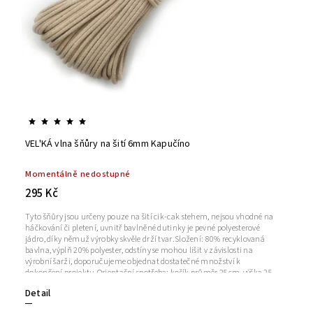
VEL'KÁ vlna šňůry na šití 6mm Kapučíno
Momentálně nedostupné
295 Kč
Tyto šňůry jsou určeny pouze na šití cik-cak stehem, nejsou vhodné na
háčkování či pletení, uvnitř bavlněné dutinky je pevné polyesterové
jádro, díky němuž výrobky skvěle drží tvar.Složení: 80% recyklovaná
bavlna, výplň 20% polyester, odstíny se mohou lišit v závislosti na
výrobní šarži, doporučujeme objednat dostatečné množství k
dokončení projektu.Orientační spotřeba: košík průměr 25cm, výška 25
cm = 1 klubko 50m; prostírání průměr 30cm = 15mNávin: cca 50
Detail
m +/- 5%Síla příze: 6 mm