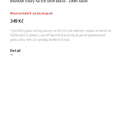
RADKAR šňůry na šití 5mm Black - 100m návin
Momentálně nedostupné
349 Kč
Tyto šňůry jsou určeny pouze na šití cik-cak stehem, nejsou vhodné na
háčkování či pletení, uvnitř bavlněné dutinky je pevné polyesterové
jádro, díky němuž výrobky skvěle drží tvar.
Detail