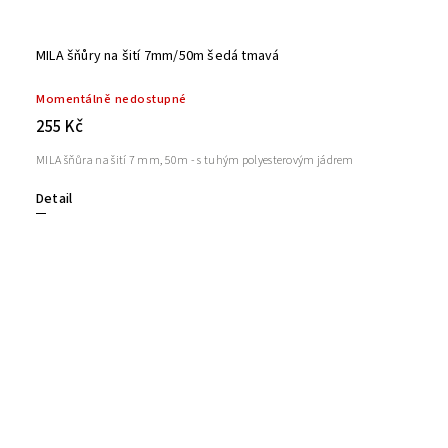
MILA šňůry na šití 7mm/50m šedá tmavá
Momentálně nedostupné
255 Kč
MILA šňůra na šití 7 mm, 50m - s tuhým polyesterovým jádrem
Detail