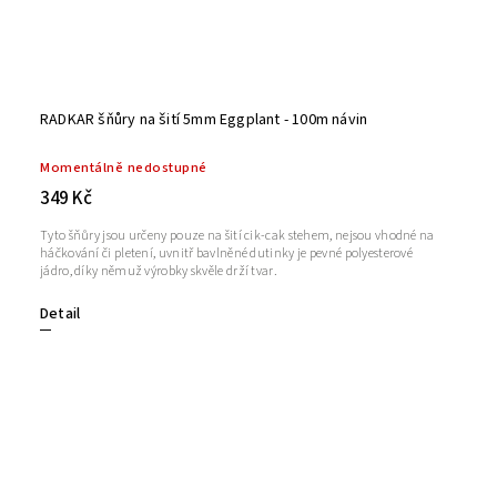
RADKAR šňůry na šití 5mm Eggplant - 100m návin
Momentálně nedostupné
349 Kč
Tyto šňůry jsou určeny pouze na šití cik-cak stehem, nejsou vhodné na
háčkování či pletení, uvnitř bavlněné dutinky je pevné polyesterové
jádro, díky němuž výrobky skvěle drží tvar.
Detail