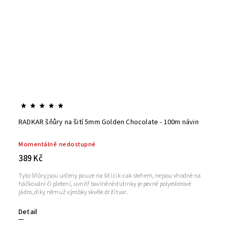
RADKAR šňůry na šití 5mm Golden Chocolate - 100m návin
Momentálně nedostupné
389 Kč
Tyto šňůry jsou určeny pouze na šití cik-cak stehem, nejsou vhodné na
háčkování či pletení, uvnitř bavlněné dutinky je pevné polyesterové
jádro, díky němuž výrobky skvěle drží tvar.
Detail