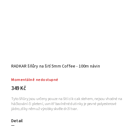
RADKAR šňůry na šití 5mm Coffee - 100m návin
Momentálně nedostupné
349 Kč
Tyto šňůry jsou určeny pouze na šití cik-cak stehem, nejsou vhodné na
háčkování či pletení, uvnitř bavlněné dutinky je pevné polyesterové
jádro, díky němuž výrobky skvěle drží tvar.
Detail