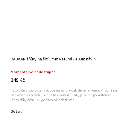
RADKAR šňůry na šití 5mm Natural - 100m návin
Momentálně nedostupné
349 Kč
Tyto šňůry jsou určeny pouze na šití cik-cak stehem, nejsou vhodné na
háčkování či pletení, uvnitř bavlněné dutinky je pevné polyesterové
jádro, díky němuž výrobky skvěle drží tvar.
Detail