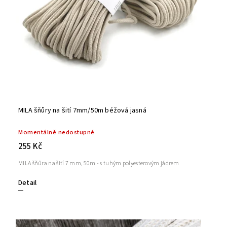
MILA šňůry na šití 7mm/50m béžová jasná
Momentálně nedostupné
255 Kč
MILA šňůra na šití 7 mm, 50m - s tuhým polyesterovým jádrem
Detail