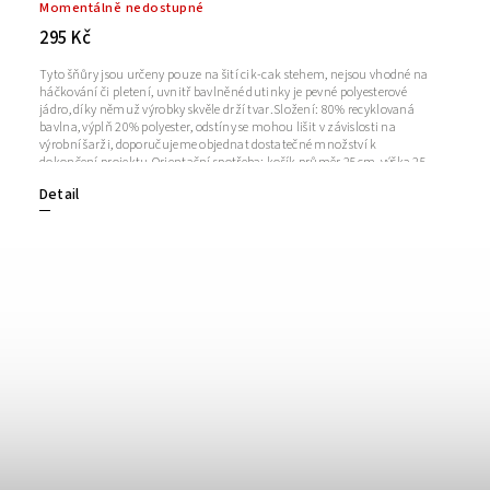
Momentálně nedostupné
295 Kč
Tyto šňůry jsou určeny pouze na šití cik-cak stehem, nejsou vhodné na
háčkování či pletení, uvnitř bavlněné dutinky je pevné polyesterové
jádro, díky němuž výrobky skvěle drží tvar.Složení: 80% recyklovaná
bavlna, výplň 20% polyester, odstíny se mohou lišit v závislosti na
výrobní šarži, doporučujeme objednat dostatečné množství k
dokončení projektu.Orientační spotřeba: košík průměr 25cm, výška 25
cm = 1 klubko 50m; prostírání průměr 30cm = 15mNávin: cca 50
Detail
m +/- 5%Síla příze: 6 mm