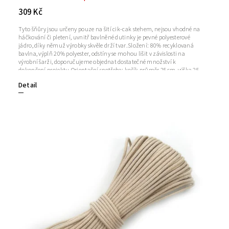
309 Kč
Tyto šňůry jsou určeny pouze na šití cik-cak stehem, nejsou vhodné na
háčkování či pletení, uvnitř bavlněné dutinky je pevné polyesterové
jádro, díky němuž výrobky skvěle drží tvar.Složení: 80% recyklovaná
bavlna, výplň 20% polyester, odstíny se mohou lišit v závislosti na
výrobní šarži, doporučujeme objednat dostatečné množství k
dokončení projektu.Orientační spotřeba: košík průměr 25cm, výška 25
cm = 1 klubko 50m; prostírání průměr 30cm = 15mNávin: cca 50
Detail
m +/- 5%Síla příze: 6 mm