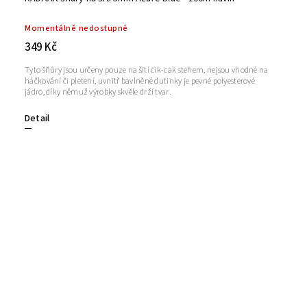
Momentálně nedostupné
349 Kč
Tyto šňůry jsou určeny pouze na šití cik-cak stehem, nejsou vhodné na
háčkování či pletení, uvnitř bavlněné dutinky je pevné polyesterové
jádro, díky němuž výrobky skvěle drží tvar.
Detail