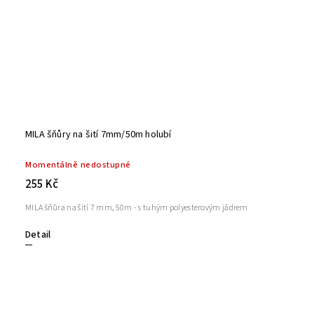
MILA šňůry na šití 7mm/50m holubí
Momentálně nedostupné
255 Kč
MILA šňůra na šití 7 mm, 50m - s tuhým polyesterovým jádrem
Detail