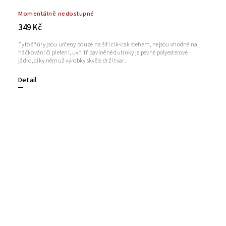
Momentálně nedostupné
349 Kč
Tyto šňůry jsou určeny pouze na šití cik-cak stehem, nejsou vhodné na
háčkování či pletení, uvnitř bavlněné dutinky je pevné polyesterové
jádro, díky němuž výrobky skvěle drží tvar.
Detail