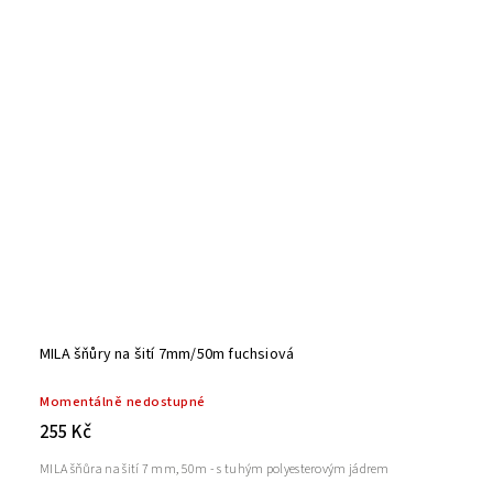
MILA šňůry na šití 7mm/50m fuchsiová
Momentálně nedostupné
255 Kč
MILA šňůra na šití 7 mm, 50m - s tuhým polyesterovým jádrem