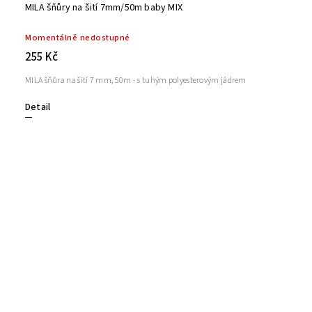
MILA šňůry na šití 7mm/50m baby MIX
Momentálně nedostupné
255 Kč
MILA šňůra na šití 7 mm, 50m - s tuhým polyesterovým jádrem
Detail