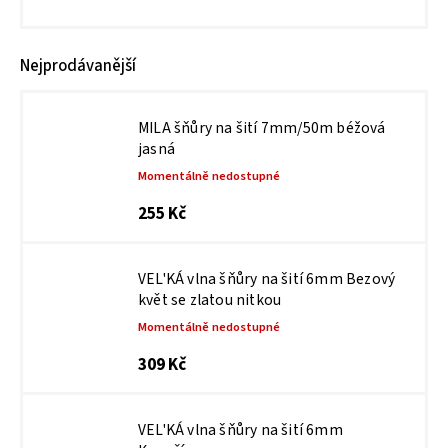
Nejprodávanější
MILA šňůry na šití 7mm/50m béžová
jasná
Momentálně nedostupné
255 Kč
VEL'KÁ vlna šňůry na šití 6mm Bezový
květ se zlatou nitkou
Momentálně nedostupné
309 Kč
VEL'KÁ vlna šňůry na šití 6mm