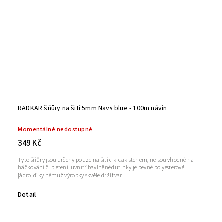
RADKAR šňůry na šití 5mm Navy blue - 100m návin
Momentálně nedostupné
349 Kč
Tyto šňůry jsou určeny pouze na šití cik-cak stehem, nejsou vhodné na
háčkování či pletení, uvnitř bavlněné dutinky je pevné polyesterové
jádro, díky němuž výrobky skvěle drží tvar.
Detail