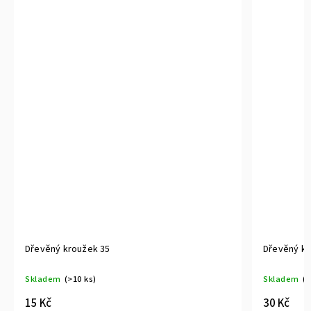
Dřevěný kroužek 35
Dřevěný kr
Skladem
(>10 ks)
Skladem
(>
15 Kč
30 Kč