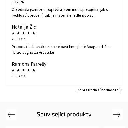
3.8.2026
Objednala jsem zde poprvé a jsem moc spokojena, jak s
rychlostí doručení, tak i s materiálem dle popisu.
Natalija Žic
28.7.2026
Preporučila bi svakom ko se bavi time jer je špaga odlična
i brzo stigne za Hrvatsku
Ramona Farrelly
25.7.2026
Zobrazit další hodnocení
Související produkty
Previous
Next