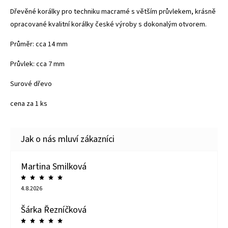
Dřevěné korálky pro techniku macramé s větším průvlekem, krásně
opracované kvalitní korálky české výroby s dokonalým otvorem.
Průměr: cca 14 mm
Průvlek: cca 7 mm
Surové dřevo
cena za 1 ks
Martina Smilková
4.8.2026
Šárka Řezníčková