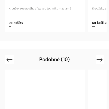
Kroužek ze surového dřeva pro techniku macramé
Kroužek ze s
Do košíku
Do košíku
Podobné (10)
Previous
Next