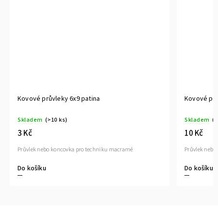
Kovové průvleky 6x9 patina
Kovové prů
Skladem
(>10 ks)
Skladem
(>
3 Kč
10 Kč
Průvlek nebo koncovka pro techniku macramé
Průvlek nebo
Do košíku
Do košíku