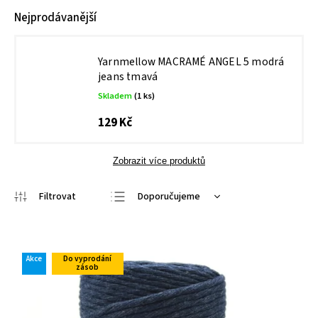
Nejprodávanější
Yarnmellow MACRAMÉ ANGEL 5 modrá
jeans tmavá
Skladem
(1 ks)
129 Kč
Zobrazit více produktů
Doporučujeme
Nejlevnější
Nejdražší
Akce
Do vyprodání
Nejprodávanější
zásob
Abecedně