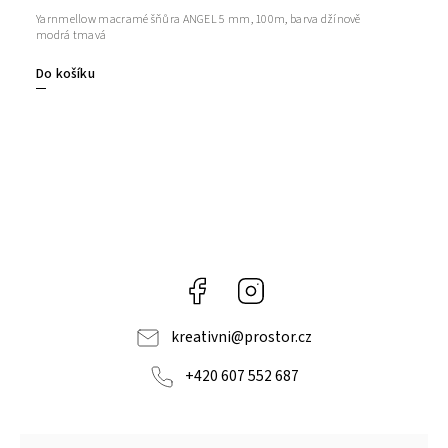
Yarnmellow macramé šňůra ANGEL 5 mm, 100m, barva džínově
modrá tmavá
Do košíku
Facebook
Instagram
kreativni
@
prostor.cz
+420 607 552 687