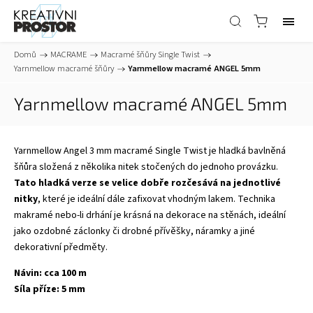
Domů
/
MACRAME
/
Macramé šňůry Single Twist
/
Yarnmellow macramé šňůry
/
Yarnmellow macramé ANGEL 5mm
Yarnmellow macramé ANGEL 5mm
Yarnmellow Angel 3 mm macramé Single Twist je hladká bavlněná
šňůra složená z několika nitek stočených do jednoho provázku.
Tato hladká verze se velice dobře rozčesává na jednotlivé
nitky
, které je ideální dále zafixovat vhodným lakem. Technika
makramé nebo-li drhání je krásná na dekorace na stěnách, ideální
jako ozdobné záclonky či drobné přívěšky, náramky a jiné
dekorativní předměty.
Návin: cca 100 m
Síla příze: 5 mm