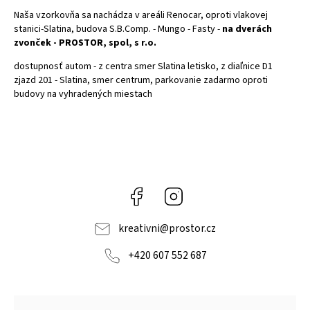
Naša vzorkovňa sa nachádza v areáli Renocar, oproti vlakovej
stanici-Slatina, budova S.B.Comp. - Mungo - Fasty -
na dverách
zvonček - PROSTOR, spol, s r.o.
dostupnosť autom - z centra smer Slatina letisko, z diaľnice D1
zjazd 201 - Slatina, smer centrum, parkovanie zadarmo oproti
budovy na vyhradených miestach
Facebook
Instagram
kreativni
@
prostor.cz
+420 607 552 687