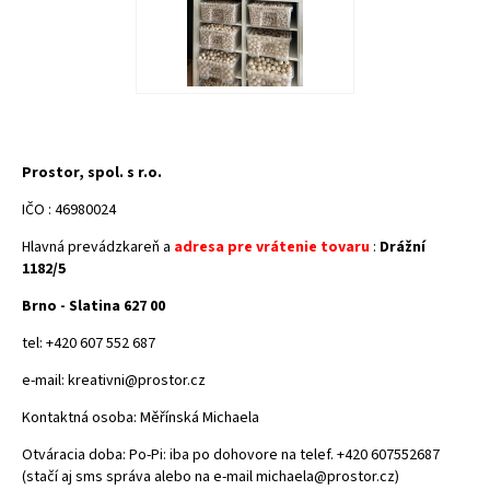
Prostor, spol. s r.o.
IČO : 46980024
Hlavná prevádzkareň a
adresa pre vrátenie tovaru
:
Drážní
1182/5
Brno - Slatina 627 00
tel: +420 607 552 687
e-mail:
kreativni@prostor.cz
Kontaktná osoba: Měřínská Michaela
Otváracia doba: Po-Pi: iba po dohovore na telef. +420 607552687
(stačí aj sms správa alebo na e-mail michaela@prostor.cz)