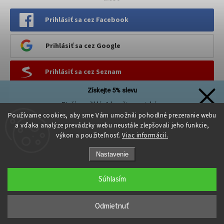
Prihlásiť sa cez Facebook
Prihlásiť sa cez Google
Prihlásiť sa cez Seznam
Získejte 5% slevu
PINTEREST
Stačí se přihlásit k našim novinkám
a sleva na první nákup je Vaše!
Používame cookies, aby sme Vám umožnili pohodlné prezeranie webu
a vďaka analýze prevádzky webu neustále zlepšovali jeho funkcie,
výkon a použiteľnosť.
Viac informácií.
Nastavenie
Přihlásit se a získat slevu
Copyright 2026
Kreativni.PROSTOR
. Všetky práva vyhradené.
Súhlasím
Upraviť nastavenie cookies
Zásady zpracování osobních údajů
Grafický návrh vytvořil a nakódoval
Shoptak.cz
Odmietnuť