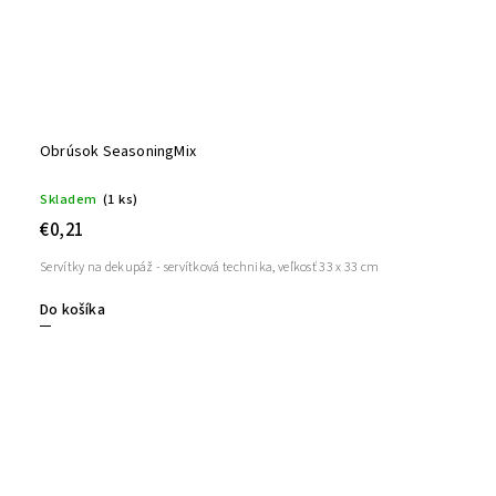
Obrúsok SeasoningMix
Skladem
(1 ks)
€0,21
Servítky na dekupáž - servítková technika, veľkosť 33 x 33 cm
Do košíka