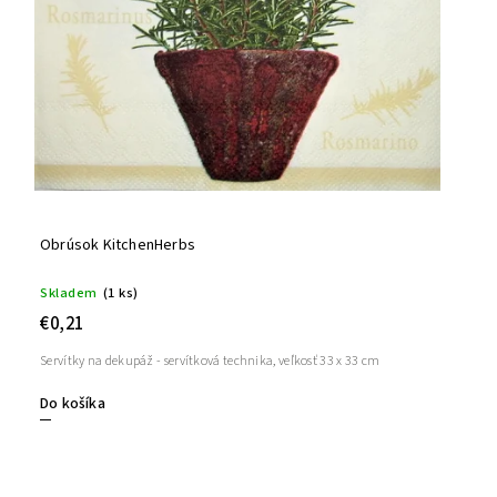
Obrúsok KitchenHerbs
Skladem
(1 ks)
€0,21
Servítky na dekupáž - servítková technika, veľkosť 33 x 33 cm
Do košíka