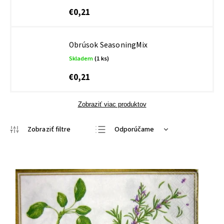
€0,21
Obrúsok SeasoningMix
Skladem
(1 ks)
€0,21
Zobraziť viac produktov
Odporúčame
Najlacnejšie
Najdrahšie
Najpredávanejšie
Abecedne