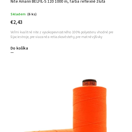
Nite Amann BELFIL-S 120 1000 m, farba reflexně žlutá
Skladem
(6 ks)
€2,43
Veľmi kvalitné nite z vysokopevnostného 100% polyesteru vhodné pre
šijacie stroje, pre viazané a retiazkové stehy, pre matné výšivky
Do košíka