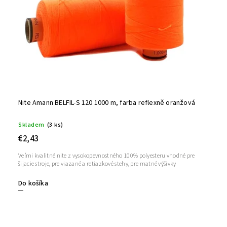
Nite Amann BELFIL-S 120 1000 m, farba reflexně oranžová
Skladem
(3 ks)
€2,43
Veľmi kvalitné nite z vysokopevnostného 100% polyesteru vhodné pre
šijacie stroje, pre viazané a retiazkové stehy, pre matné výšivky
Do košíka