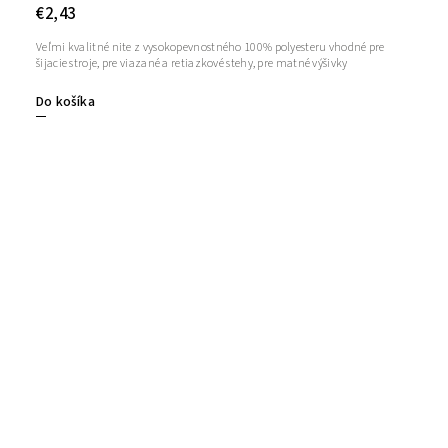
€2,43
Veľmi kvalitné nite z vysokopevnostného 100% polyesteru vhodné pre
šijacie stroje, pre viazané a retiazkové stehy, pre matné výšivky
Do košíka