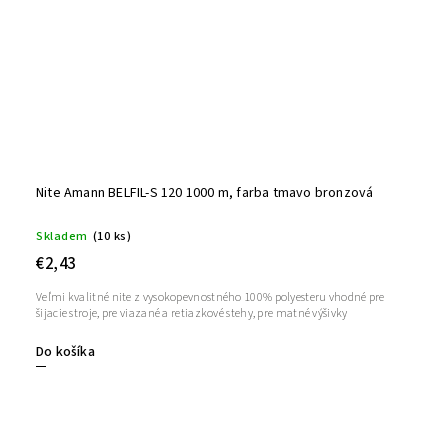
Nite Amann BELFIL-S 120 1000 m, farba tmavo bronzová
Skladem
(10 ks)
€2,43
Veľmi kvalitné nite z vysokopevnostného 100% polyesteru vhodné pre
šijacie stroje, pre viazané a retiazkové stehy, pre matné výšivky
Do košíka