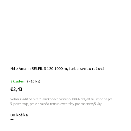
Nite Amann BELFIL-S 120 1000 m, farba svetlo ružová
Skladem
(>10 ks)
€2,43
Veľmi kvalitné nite z vysokopevnostného 100% polyesteru vhodné pre
šijacie stroje, pre viazané a retiazkové stehy, pre matné výšivky
Do košíka