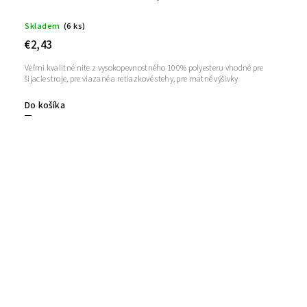
Skladem
(6 ks)
€2,43
Veľmi kvalitné nite z vysokopevnostného 100% polyesteru vhodné pre
šijacie stroje, pre viazané a retiazkové stehy, pre matné výšivky
Do košíka