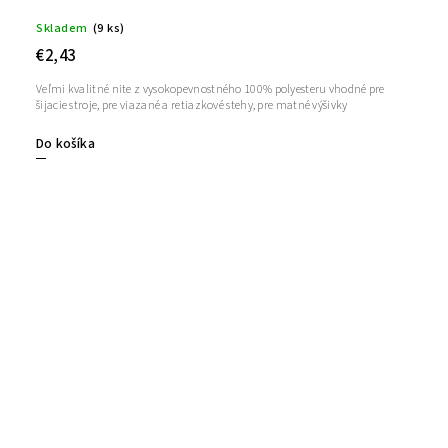
Skladem
(9 ks)
€2,43
Veľmi kvalitné nite z vysokopevnostného 100% polyesteru vhodné pre
šijacie stroje, pre viazané a retiazkové stehy, pre matné výšivky
Do košíka