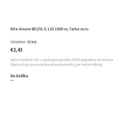
Nite Amann BELFIL-S 120 1000 m, farba ecru
Skladem
(2 ks)
€2,43
Veľmi kvalitné nite z vysokopevnostného 100% polyesteru vhodné pre
šijacie stroje, pre viazané a retiazkové stehy, pre matné výšivky
Do košíka