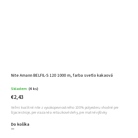
Nite Amann BELFIL-S 120 1000 m, farba svetlo kakaová
Skladem
(4 ks)
€2,43
Veľmi kvalitné nite z vysokopevnostného 100% polyesteru vhodné pre
šijacie stroje, pre viazané a retiazkové stehy, pre matné výšivky
Do košíka