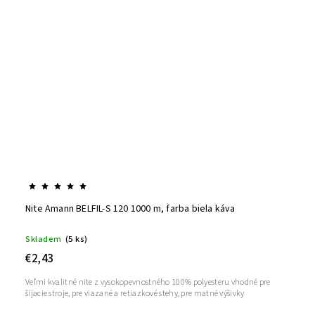
Nite Amann BELFIL-S 120 1000 m, farba biela káva
Skladem
(5 ks)
€2,43
Veľmi kvalitné nite z vysokopevnostného 100% polyesteru vhodné pre
šijacie stroje, pre viazané a retiazkové stehy, pre matné výšivky