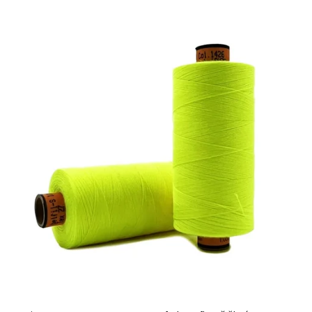
Najdrahšie
Najpredávanejšie
Abecedne