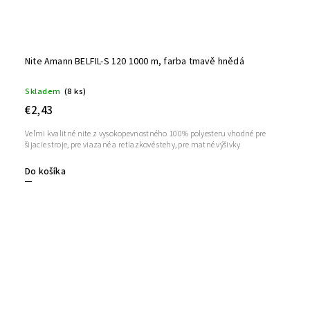
Nite Amann BELFIL-S 120 1000 m, farba tmavě hnědá
Skladem
(8 ks)
€2,43
Veľmi kvalitné nite z vysokopevnostného 100% polyesteru vhodné pre
šijacie stroje, pre viazané a retiazkové stehy, pre matné výšivky
Do košíka