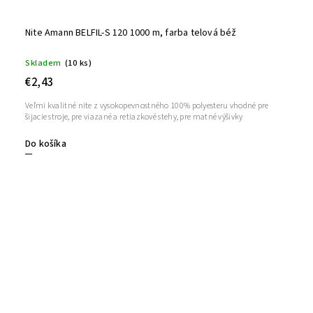
Nite Amann BELFIL-S 120 1000 m, farba telová béž
Skladem
(10 ks)
€2,43
Veľmi kvalitné nite z vysokopevnostného 100% polyesteru vhodné pre
šijacie stroje, pre viazané a retiazkové stehy, pre matné výšivky
Do košíka