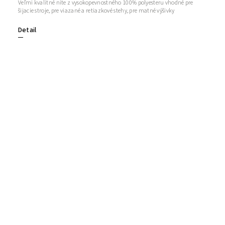
Veľmi kvalitné nite z vysokopevnostného 100% polyesteru vhodné pre
šijacie stroje, pre viazané a retiazkové stehy, pre matné výšivky
Detail