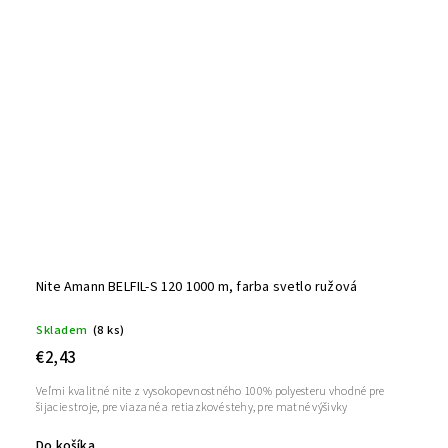
Nite Amann BELFIL-S 120 1000 m, farba svetlo ružová
Skladem
(8 ks)
€2,43
Veľmi kvalitné nite z vysokopevnostného 100% polyesteru vhodné pre
šijacie stroje, pre viazané a retiazkové stehy, pre matné výšivky
Do košíka