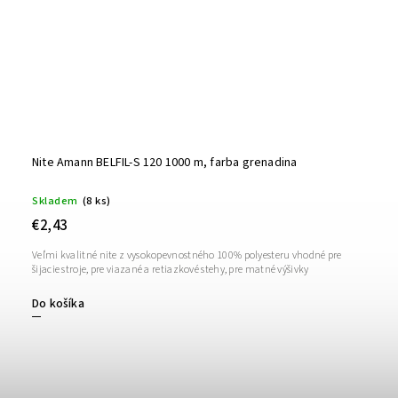
Nite Amann BELFIL-S 120 1000 m, farba grenadina
Skladem
(8 ks)
€2,43
Veľmi kvalitné nite z vysokopevnostného 100% polyesteru vhodné pre
šijacie stroje, pre viazané a retiazkové stehy, pre matné výšivky
Do košíka