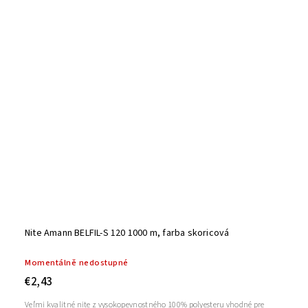
Nite Amann BELFIL-S 120 1000 m, farba skoricová
Momentálně nedostupné
€2,43
Veľmi kvalitné nite z vysokopevnostného 100% polyesteru vhodné pre