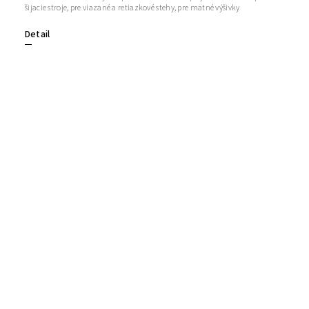
šijacie stroje, pre viazané a retiazkové stehy, pre matné výšivky
Detail