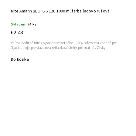
Nite Amann BELFIL-S 120 1000 m, farba ľadovo ružová
Skladem
(4 ks)
€2,43
Veľmi kvalitné nite z vysokopevnostného 100% polyesteru vhodné pre
šijacie stroje, pre viazané a retiazkové stehy, pre matné výšivky
Do košíka