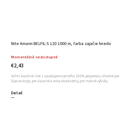
Nite Amann BELFIL-S 120 1000 m, farba zajačie hnedo
Momentálně nedostupné
€2,43
Veľmi kvalitné nite z vysokopevnostného 100% polyesteru vhodné pre
šijacie stroje, pre viazané a retiazkové stehy, pre matné výšivky
Detail