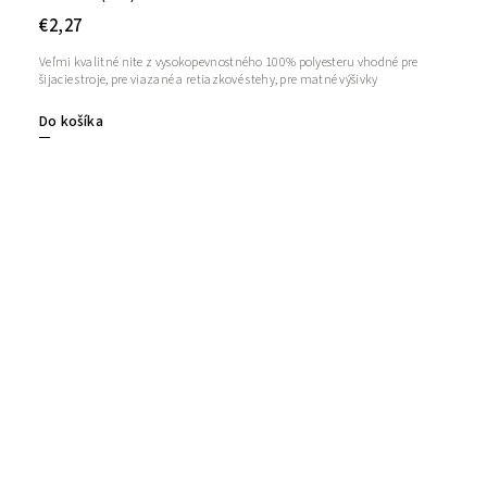
€2,27
Veľmi kvalitné nite z vysokopevnostného 100% polyesteru vhodné pre
šijacie stroje, pre viazané a retiazkové stehy, pre matné výšivky
Do košíka