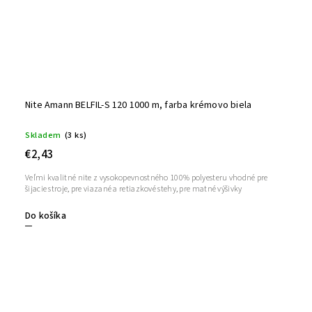
Nite Amann BELFIL-S 120 1000 m, farba krémovo biela
Skladem
(3 ks)
€2,43
Veľmi kvalitné nite z vysokopevnostného 100% polyesteru vhodné pre
šijacie stroje, pre viazané a retiazkové stehy, pre matné výšivky
Do košíka