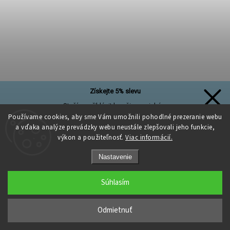
Získejte 5% slevu
Stačí se přihlásit k našim novinkám
a sleva na první nákup je Vaše!
Používame cookies, aby sme Vám umožnili pohodlné prezeranie webu
a vďaka analýze prevádzky webu neustále zlepšovali jeho funkcie,
výkon a použiteľnosť.
Viac informácií.
Nastavenie
Přihlásit se a získat slevu
Súhlasím
Zásady zpracování osobních údajů
Nite Amann BELFIL-S 120 1000 m, farba ružovofialová
Odmietnuť
Skladem
(6 ks)