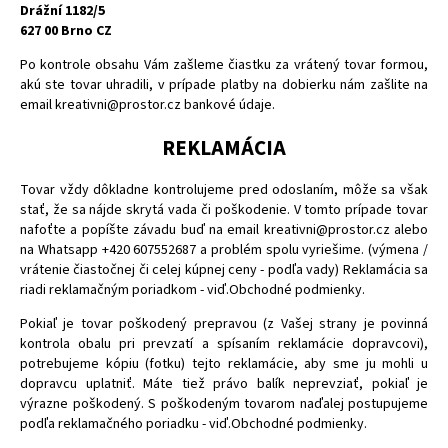
Drážní 1182/5
627 00 Brno CZ
Po kontrole obsahu Vám zašleme čiastku za vrátený tovar formou,
akú ste tovar uhradili, v prípade platby na dobierku nám zašlite na
email
kreativni@prostor.cz
bankové údaje.
REKLAMÁCIA
Tovar vždy dôkladne kontrolujeme pred odoslaním, môže sa však
stať, že sa nájde skrytá vada či poškodenie. V tomto prípade tovar
nafoťte a popíšte závadu buď na email kreativni@prostor.cz alebo
na Whatsapp +420 607552687 a problém spolu vyriešime. (výmena /
vrátenie čiastočnej či celej kúpnej ceny - podľa vady) Reklamácia sa
riadi reklamačným poriadkom - viď.Obchodné podmienky.
Pokiaľ je tovar poškodený prepravou (z Vašej strany je povinná
kontrola obalu pri prevzatí a spísaním reklamácie dopravcovi),
potrebujeme kópiu (fotku) tejto reklamácie, aby sme ju mohli u
dopravcu uplatniť. Máte tiež právo balík neprevziať, pokiaľ je
výrazne poškodený. S poškodeným tovarom naďalej postupujeme
podľa reklamačného poriadku - viď.Obchodné podmienky.