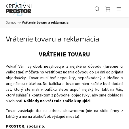
Domov
/
Vrátenie tovaru a reklamácia
Vrátenie tovaru a reklamácia
VRÁTENIE TOVARU
Pokiaľ Vám výrobok nevyhovuje z nejakého dôvodu (farebne či
veľkostne) môžete ho vrátiť bez udania dôvodu do 14 dní od prijatia
objednávky. Tovar musí byť nepoužitý, nepoškodený a ideálne s
originálnou etiketou. Do balíčka s tovarom nám zašlite buď dodací
list, ktorý ste mali v balíčku alebo aspoň nejaký kontakt na Vás,
ktorý súhlasí s kontaktom z pôvodnej objedávky, aby sme dohľadali
súvislosti.
Náklady na vrátenie znáša kupujúci.
Tovar zasielajte iba na adresu showroomu (nie na sídlo firmy z
faktúry a nie na akékoľvek výdajné miesta)
PROSTOR, spol.s r.o.