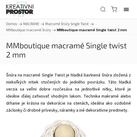
Domov
/
MACRAME
/
Macramé šnúry Single Twist
/
MMboutique macramé šnúry
/
MMboutique macramé Single twist 2 mm
MMboutique macramé Single twist
2 mm
Šnúra na macramé Single Twist je hladká bavlnená šnúra zložená z
niekoľkých nitiek stočených do jedného povrázku. Táto hladká
verzia sa veľmi dobre rozčesáva na jednotlivé nitky, ktoré je
ideálne ďalej zafixovať vhodným lakom. Technika makramé alebo
drhanie je krásna na dekorácie na stenách, ideálna ako ozdobné
záclonky či drobné prívesky, náramky a iné dekoratívne predmety.