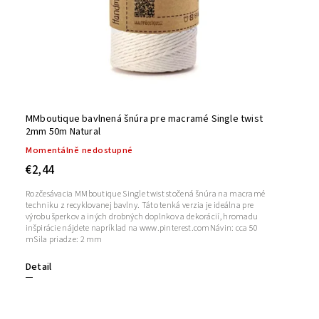
MMboutique bavlnená šnúra pre macramé Single twist
2mm 50m Natural
Momentálně nedostupné
€2,44
Rozčesávacia MMboutique Single twist stočená šnúra na macramé
techniku ​​z recyklovanej bavlny. Táto tenká verzia je ideálna pre
výrobu šperkov a iných drobných doplnkov a dekorácií, hromadu
inšpirácie nájdete napríklad na www.pinterest.comNávin: cca 50
mSila priadze: 2 mm
Detail