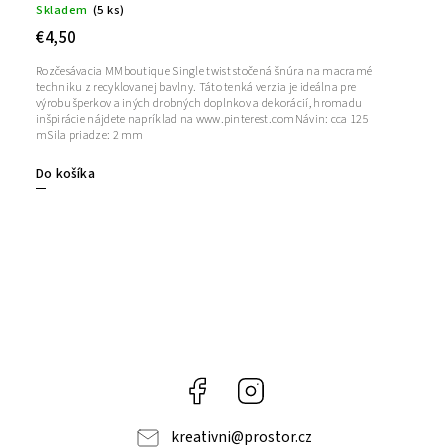
Skladem
(5 ks)
€4,50
Rozčesávacia MMboutique Single twist stočená šnúra na macramé
techniku ​​z recyklovanej bavlny. Táto tenká verzia je ideálna pre
výrobu šperkov a iných drobných doplnkov a dekorácií, hromadu
inšpirácie nájdete napríklad na www.pinterest.comNávin: cca 125
mSila priadze: 2 mm
Do košíka
Facebook
Instagram
kreativni
@
prostor.cz