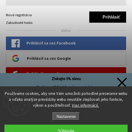
Nová registrácia
Prihlásiť
Zabudnuté heslo
sa
alebo
Prihlásiť sa cez Facebook
Prihlásiť sa cez Google
Prihlásiť sa cez Seznam
Získejte 5% slevu
Stačí se přihlásit k našim novinkám
PINTEREST
a sleva na první nákup je Vaše!
Používame cookies, aby sme Vám umožnili pohodlné prezeranie webu
a vďaka analýze prevádzky webu neustále zlepšovali jeho funkcie,
výkon a použiteľnosť.
Viac informácií.
Nastavenie
Přihlásit se a získat slevu
Súhlasím