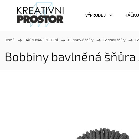
VÝPRODEJ
HÁČKO
Domů
/
HÁČKOVÁNÍ-PLETENÍ
/
Dutinkové šňůry
/
Bobbiny šňůry
/
B
Bobbiny bavlněná šňůr