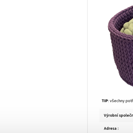
TIP
: všechny pot
Výrobní společ
Adresa
: