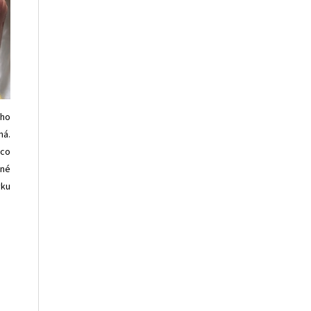
ého
ná.
ěco
vné
vku