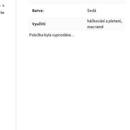
e s
Barva
:
šedá
ete
háčkování a pletení
,
Využití
:
macramé
Položka byla vyprodána…