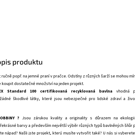
opis produktu
 ručně popř. na jemné praní v pračce. Odstíny z různých šarží se mohou mí
e koupit dostatečné množství na jeden projekt.
EX Standard 100 certifikovaná recyklovaná bavlna
vhodná p
žádné škodlivé látky, které jsou nebezpečné pro lidské zdraví a živo
OBBINY ?
Jsou zárukou kvality a originality s důrazem na ekologi
 překrásné barvy a především největší výběr různých typů bavlněných šňůr 
te nápad? Našli jste projekt, který musíte vytvořit také? U nás si vyberete