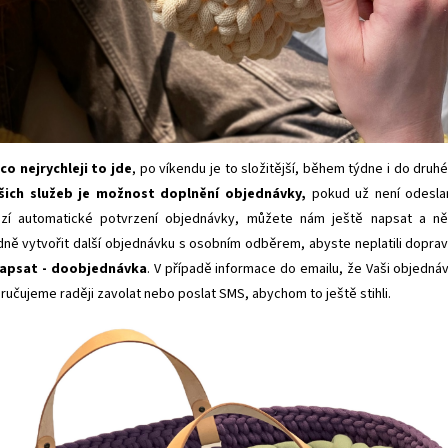
o nejrychleji to jde
, po víkendu je to složitější, během týdne i do druh
šich služeb je možnost doplnění objednávky,
pokud už není odesla
zí automatické potvrzení objednávky, můžete nám ještě napsat a n
dně vytvořit další objednávku s osobním odběrem, abyste neplatili dopra
apsat - doobjednávka
. V případě informace do emailu, že Vaši objedná
ručujeme raději zavolat nebo poslat SMS, abychom to ještě stihli.