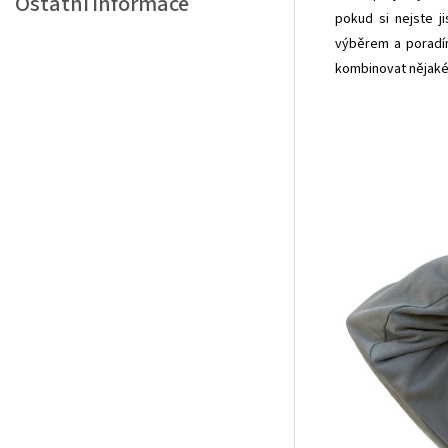
Ostatní informace
pokud si nejste j
výběrem a poradím
kombinovat nějaké