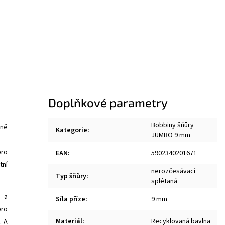
Doplňkové parametry
Bobbiny šňůry
rně
Kategorie
:
JUMBO 9 mm
ro
EAN
:
5902340201671
tní
nerozčesávací
Typ šňůry
:
splétaná
i a
Síla příze
:
9 mm
pro
Materiál
:
Recyklovaná bavlna
. A