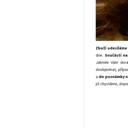
Zboží odesíláme c
dne.
Součástí na
Jakmile Vám dora
doobjednat, přípa
a
do poznámky n
již chystáme, dopo