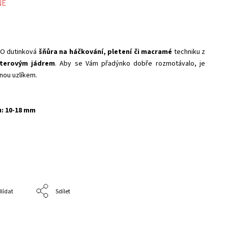
NÉ
O dutinková
šňůra na háčkování, pletení či macramé
techniku z
sterovým jádrem
. Aby se Vám přadýnko dobře rozmotávalo, je
nou uzlíkem.
u: 10-18 mm
lídat
Sdílet