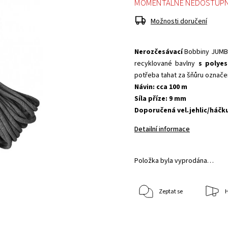
MOMENTÁLNĚ NEDOSTUP
Možnosti doručení
Nerozčesávací
Bobbiny JUMB
recyklované bavlny
s polye
potřeba tahat za šňůru označe
Návin: cca 100 m
Síla příze: 9 mm
Doporučená vel.jehlic/háčk
Detailní informace
Položka byla vyprodána…
Zeptat se
H