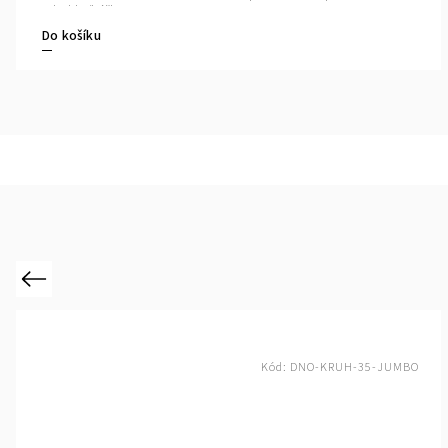
vel.jehlic/háčku: 10-18 mm
Do košíku
Previous
Kód:
DNO-KRUH-35-JUMBO