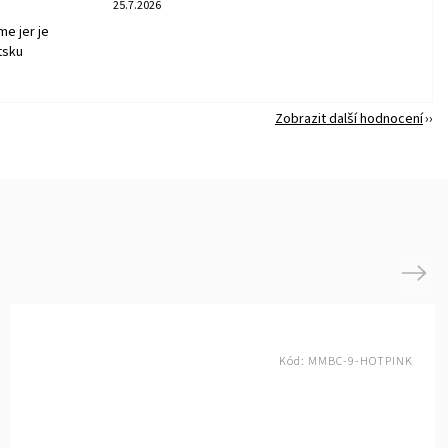
25.7.2026
me jer je
tsku
Zobrazit další hodnocení
Next
Kód:
MMBC-9-HOTPINK