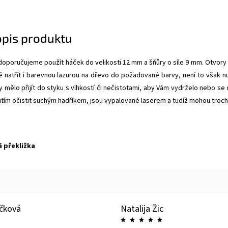
opis produktu
doporučujeme použít háček do velikosti 12 mm a šňůry o síle 9 mm. Otvory v 
ně natřít i barevnou lazurou na dřevo do požadované barvy, není to však nu
y mělo přijít do styku s vlhkostí či nečistotami, aby Vám vydrželo nebo s
itím očistit suchým hadříkem, jsou vypalované laserem a tudíž mohou trochu
á překližka
íčková
Natalija Žic