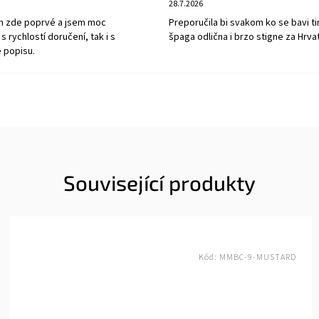
28.7.2026
m zde poprvé a jsem moc
Preporučila bi svakom ko se bavi ti
s rychlostí doručení, tak i s
špaga odlična i brzo stigne za Hrva
 popisu.
Související produkty
Kód:
MMBC-9-MUSTARD