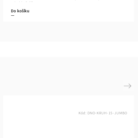
vel.jehlic/háčku: 10-18 mm
Do košíku
Next
Kód:
DNO-KRUH-15-JUMBO