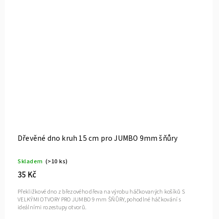
Dřevěné dno kruh 15 cm pro JUMBO 9mm šňůry
Skladem
(>10 ks)
35 Kč
Překližkové dno z březového dřeva na výrobu háčkovaných košíků S
VELKÝMI OTVORY PRO JUMBO 9 mm ŠŇŮRY, pohodlné háčkování s
ideálními rozestupy otvorů.