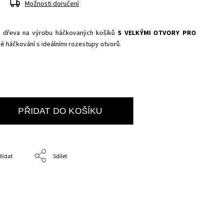
Možnosti doručení
o dřeva na výrobu háčkovaných košíků
S VELKÝMI OTVORY PRO
né háčkování s ideálními rozestupy otvorů.
PŘIDAT DO KOŠÍKU
lídat
Sdílet