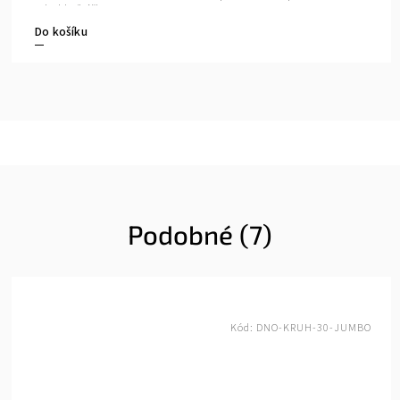
vel.jehlic/háčku: 10-18 mm
Do košíku
Podobné (7)
Kód:
DNO-KRUH-30-JUMBO