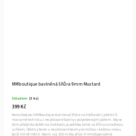
MMboutique bavlněná šňůra 9mm Mustard
Skladem
(3 ks)
399 Kč
Nerozčesávací MMboutique dutinková šňůra na háčkování, pletení či
macramé techniku z recyklované bavlny s polyesterovým jádrem. Aby se
Vám přadýnko dobře rozmotávalo, je potřeba tahat za šňůru označenou
uzlíkem. Odstíny barev u recyklované bavlny se mohou s každou novou
šarží mírně měnit. Návin: cca 100 mSíla příze: 9 mmDoporučená