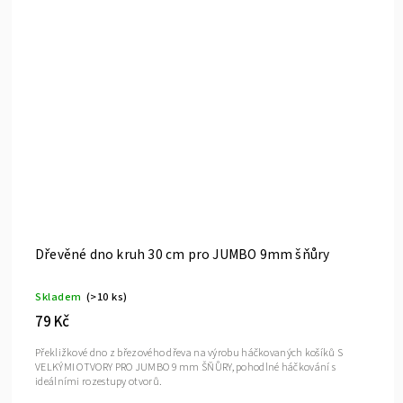
Dřevěné dno kruh 30 cm pro JUMBO 9mm šňůry
Skladem
(>10 ks)
79 Kč
Překližkové dno z březového dřeva na výrobu háčkovaných košíků S
VELKÝMI OTVORY PRO JUMBO 9 mm ŠŇŮRY, pohodlné háčkování s
ideálními rozestupy otvorů.