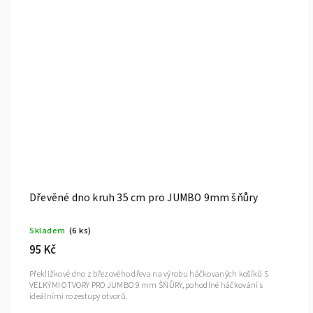
Dřevěné dno kruh 35 cm pro JUMBO 9mm šňůry
Skladem
(6 ks)
95 Kč
Překližkové dno z březového dřeva na výrobu háčkovaných košíků S
VELKÝMI OTVORY PRO JUMBO 9 mm ŠŇŮRY, pohodlné háčkování s
ideálními rozestupy otvorů.