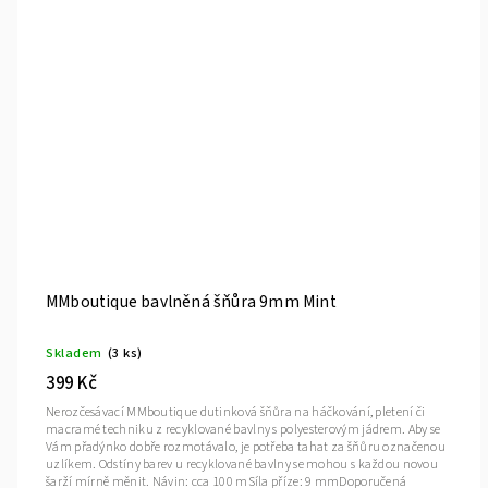
MMboutique bavlněná šňůra 9mm Mint
Skladem
(3 ks)
399 Kč
Nerozčesávací MMboutique dutinková šňůra na háčkování, pletení či
macramé techniku z recyklované bavlny s polyesterovým jádrem. Aby se
Vám přadýnko dobře rozmotávalo, je potřeba tahat za šňůru označenou
uzlíkem. Odstíny barev u recyklované bavlny se mohou s každou novou
šarží mírně měnit. Návin: cca 100 mSíla příze: 9 mmDoporučená