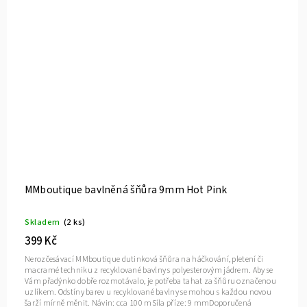
MMboutique bavlněná šňůra 9mm Hot Pink
Skladem
(2 ks)
399 Kč
Nerozčesávací MMboutique dutinková šňůra na háčkování, pletení či
macramé techniku z recyklované bavlny s polyesterovým jádrem. Aby se
Vám přadýnko dobře rozmotávalo, je potřeba tahat za šňůru označenou
uzlíkem. Odstíny barev u recyklované bavlny se mohou s každou novou
šarží mírně měnit. Návin: cca 100 mSíla příze: 9 mmDoporučená