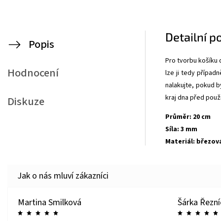
Detailní p
Popis
Pro tvorbu košíku 
Hodnocení
lze ji tedy případ
nalakujte, pokud b
kraj dna před použ
Diskuze
Průměr: 20 cm
Síla: 3 mm
Materiál: březov
Martina Smilková
Šárka Řezn