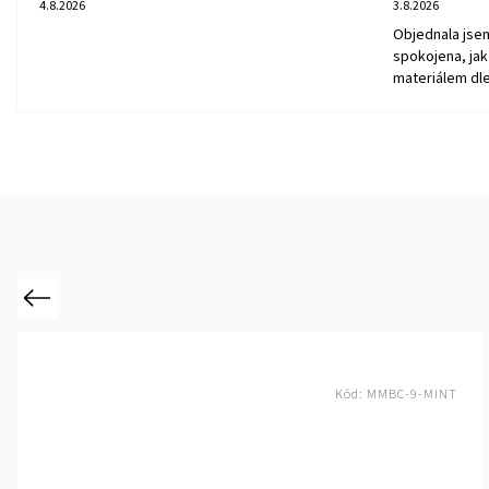
4.8.2026
3.8.2026
Objednala jse
spokojena, jak 
materiálem dle
Previous
Kód:
MMBC-9-MINT