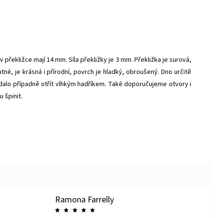
překližce mají 14 mm. Síla překližky je 3 mm. Překližka je surová,
tné, je krásná i přírodní, povrch je hladký, obroušený. Dno určitě
e dalo případně otřít vlhkým hadříkem. Také doporučujeme otvory i
 špinit.
Ramona Farrelly