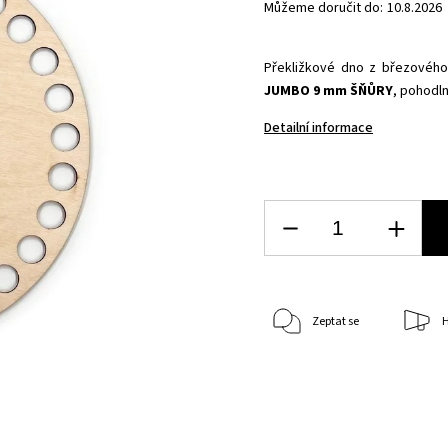
Můžeme doručit do:
10.8.2026
Překližkové dno z březovéh
JUMBO 9 mm ŠŇŮRY
, pohodl
Detailní informace
Zeptat se
H