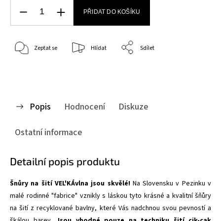
PŘIDAT DO KOŠÍKU
Zeptat se
Hlídat
Sdílet
Popis
Hodnocení
Diskuze
Ostatní informace
Detailní popis produktu
Šnůry na šití VEL'KÁvlna jsou skvělé!
Na Slovensku v Pezinku v
malé rodinné "fabrice" vznikly s láskou tyto krásné a kvalitní šňůry
na šití z recyklované bavlny, které Vás nadchnou svou pevností a
škálou barev.
Jsou vhodné pouze na techniku šití cik-cak