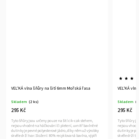
VEL'KÁ vlna šňůry na šití 6mm Mořská řasa
VEL'KÁ vlna
Skladem
(2 ks)
Skladem
(3
295 Kč
295 Kč
Tyto šňůry jsou určeny pouze na šití cik-cak stehem,
Tyto šňůry js
nejsou vhodné na háčkování či pletení, uvnitř bavlněné
nejsou vhodné
dutinky je pevné polyesterové jádro, díky němuž výrobky
dutinky je pe
skvěle drží tvar.Složení: 80% recyklovaná bavlna, výplň
skvěle drží t