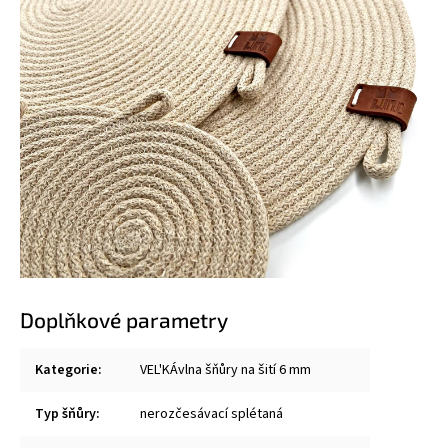
Doplňkové parametry
Kategorie
:
VEL'KÁvlna šňůry na šití 6 mm
Typ šňůry
:
nerozčesávací splétaná