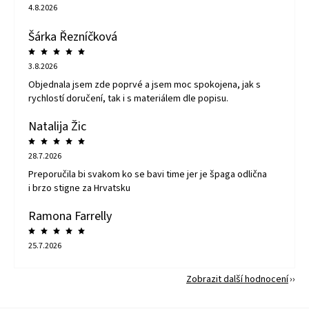
4.8.2026
Šárka Řezníčková
3.8.2026
Objednala jsem zde poprvé a jsem moc spokojena, jak s
rychlostí doručení, tak i s materiálem dle popisu.
Natalija Žic
28.7.2026
Preporučila bi svakom ko se bavi time jer je špaga odlična
i brzo stigne za Hrvatsku
Ramona Farrelly
25.7.2026
Zobrazit další hodnocení