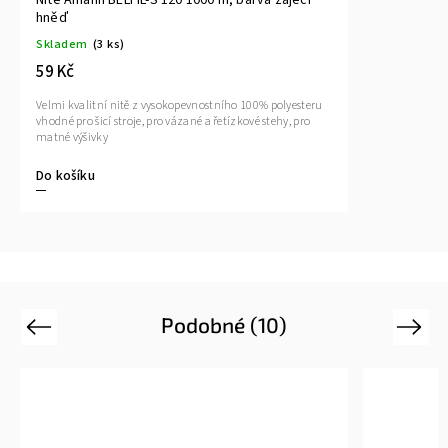
hněď
Skladem
(3 ks)
59 Kč
Velmi kvalitní nitě z vysokopevnostního 100% polyesteru
vhodné pro šicí stroje, pro vázané a řetízkové stehy, pro
matné výšivky
Do košíku
Podobné (10)
Previous
Next