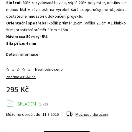
Složení:
80% recyklovaná bavlna, výplň 20% polyester, odstíny se
mohou lišit v závislosti na výrobní šarži, doporučujeme objednat
dostatečné množství k dokončení projektu.
Orientační spotřeba:
košík průměr 25cm, výška 25 cm = 1 klubko
50m; prostírání průměr 30cm = 15m
Návin: cca 50 m +/- 5%
Síla příze: 6 mm
Detailní informace
Neohodnoceno
Značka:
VEĽKÁvlna
295 Kč
SKLADEM
(1 ks)
Můžeme doručit do:
11.8.2026
Možnosti doručení