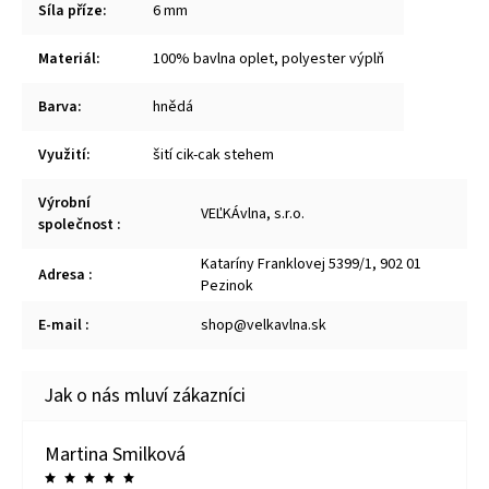
Síla příze
:
6 mm
Materiál
:
100% bavlna oplet, polyester výplň
Barva
:
hnědá
Využití
:
šití cik-cak stehem
Výrobní
VEĽKÁvlna, s.r.o.
společnost
:
Kataríny Franklovej 5399/1, 902 01
Adresa
:
Pezinok
E-mail
:
shop@velkavlna.sk
Martina Smilková