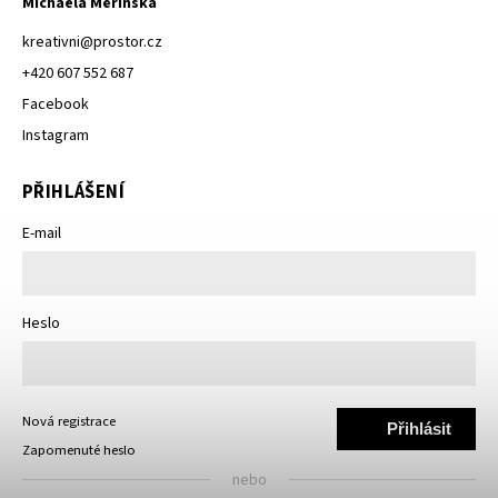
Michaela Měřínská
kreativni
@
prostor.cz
+420 607 552 687
Facebook
Instagram
PŘIHLÁŠENÍ
E-mail
Heslo
Nová registrace
Přihlásit
Zapomenuté heslo
se
nebo