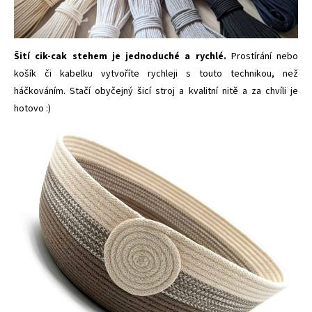
Šití cik-cak stehem je jednoduché a rychlé.
Prostírání nebo
košík či kabelku vytvoříte rychleji s touto technikou, než
háčkováním. Stačí obyčejný šicí stroj a kvalitní nitě a za chvíli je
hotovo :)