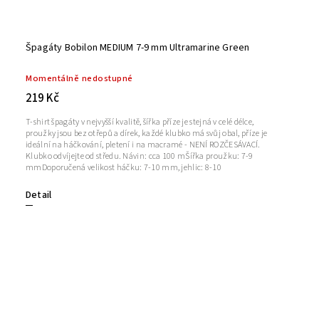
Špagáty Bobilon MEDIUM 7-9 mm Ultramarine Green
Momentálně nedostupné
219 Kč
T-shirt špagáty v nejvyšší kvalitě, šířka příze je stejná v celé délce,
proužky jsou bez otřepů a dírek, každé klubko má svůj obal, příze je
ideální na háčkování, pletení i na macramé - NENÍ ROZČESÁVACÍ.
Klubko odvíjejte od středu. Návin: cca 100 mŠířka proužku: 7-9
mmDoporučená velikost háčku: 7-10 mm, jehlic: 8-10
Detail