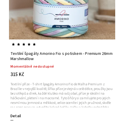
Textilní špagáty Amorino Fio s potiskem - Premium 26mm
Marshmallow
Momentálně nedostupné
315 Kč
Textilní příze - T-shirt špagáty Amorino Fio de Malha Premium z
Brazílie v nejvyšší kvalitě, šířka příze je stejná v celé délce, proužky jsou
bez otřepů a dírek, každé klubko má svůj obal, příze je ideální na
háčkování, pletení i na macramé. Tyto šňůry si zamilujete pro jejich
nesmírnou jemnost a měkkost, velice oceníte i jejich pružnost, skvěle
se s nimi pracuje, vytvoříte krásné košíky, tašky a kabelky nebo třeba
kapsáře či podlahové koberečky. Hmotnost a návin: 300g a cca 80
Detail
m +/- 5%Šířka příze ve střihu: 26 mm (cca 8 mm
proužek)Doporučená velikost háčku/jehlic: 5-8