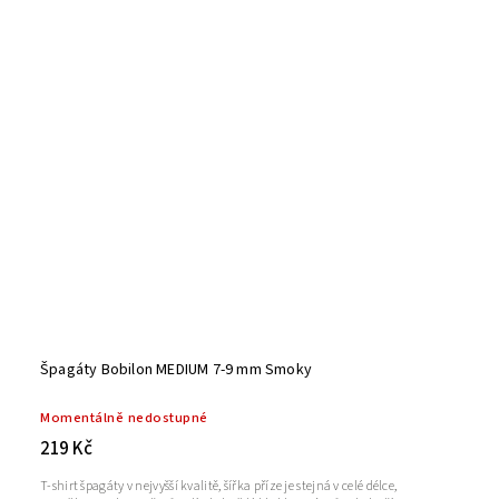
Špagáty Bobilon MEDIUM 7-9 mm Smoky
Momentálně nedostupné
219 Kč
T-shirt špagáty v nejvyšší kvalitě, šířka příze je stejná v celé délce,