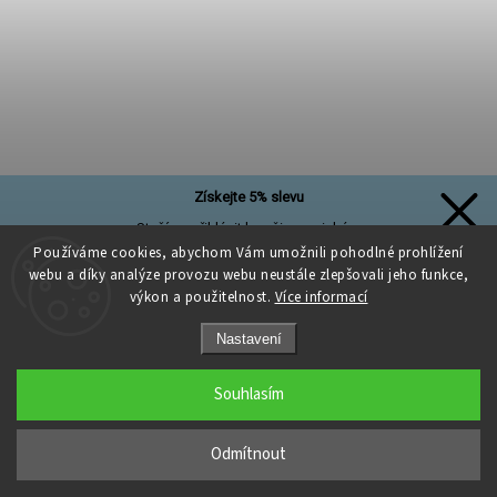
Získejte 5% slevu
Stačí se přihlásit k našim novinkám
a sleva na první nákup je Vaše!
Používáme cookies, abychom Vám umožnili pohodlné prohlížení
webu a díky analýze provozu webu neustále zlepšovali jeho funkce,
výkon a použitelnost.
Více informací
Nastavení
Přihlásit se a získat slevu
Souhlasím
Zásady zpracování osobních údajů
Textilní špagáty Amorino Fio - Premium 26mm Cappuccino
Odmítnout
Skladem
(1 ks)