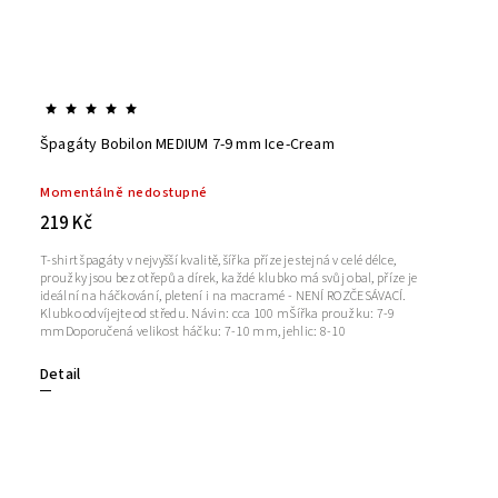
Špagáty Bobilon MEDIUM 7-9 mm Ice-Cream
Momentálně nedostupné
219 Kč
T-shirt špagáty v nejvyšší kvalitě, šířka příze je stejná v celé délce,
proužky jsou bez otřepů a dírek, každé klubko má svůj obal, příze je
ideální na háčkování, pletení i na macramé - NENÍ ROZČESÁVACÍ.
Klubko odvíjejte od středu. Návin: cca 100 mŠířka proužku: 7-9
mmDoporučená velikost háčku: 7-10 mm, jehlic: 8-10
Detail