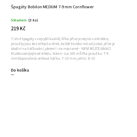
Špagáty Bobilon MEDIUM 7-9 mm Cornflower
Skladem
(3 ks)
219 Kč
T-shirt špagáty v nejvyšší kvalitě, šířka příze je stejná v celé délce,
proužky jsou bez otřepů a dírek, každé klubko má svůj obal, příze je
ideální na háčkování, pletení i na macramé - NENÍ ROZČESÁVACÍ.
Klubko odvíjejte od středu. Návin: cca 100 mŠířka proužku: 7-9
mmDoporučená velikost háčku: 7-10 mm, jehlic: 8-10
Do košíku