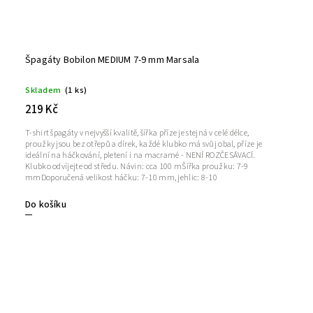
Špagáty Bobilon MEDIUM 7-9 mm Marsala
Skladem
(1 ks)
219 Kč
T-shirt špagáty v nejvyšší kvalitě, šířka příze je stejná v celé délce,
proužky jsou bez otřepů a dírek, každé klubko má svůj obal, příze je
ideální na háčkování, pletení i na macramé - NENÍ ROZČESÁVACÍ.
Klubko odvíjejte od středu. Návin: cca 100 mŠířka proužku: 7-9
mmDoporučená velikost háčku: 7-10 mm, jehlic: 8-10
Do košíku