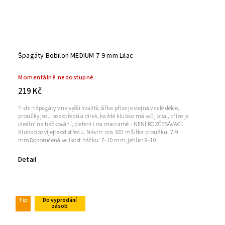
Špagáty Bobilon MEDIUM 7-9 mm Lilac
Momentálně nedostupné
219 Kč
T-shirt špagáty v nejvyšší kvalitě, šířka příze je stejná v celé délce,
proužky jsou bez otřepů a dírek, každé klubko má svůj obal, příze je
ideální na háčkování, pletení i na macramé - NENÍ ROZČESÁVACÍ.
Klubko odvíjejte od středu. Návin: cca 100 mŠířka proužku: 7-9
mmDoporučená velikost háčku: 7-10 mm, jehlic: 8-10
Detail
Tip
Do vyprodání
zásob