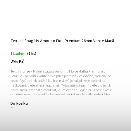
Textilní špagáty Amorino Fio - Premium 26mm Verde Maçã
Skladem
(6 ks)
295 Kč
Textilní příze - T-shirt špagáty Amorino Fio de Malha Premium z
Brazílie v nejvyšší kvalitě, šířka příze je stejná v celé délce, proužky jsou
bez otřepů a dírek, každé klubko má svůj obal, příze je ideální na
háčkování, pletení i na macramé. Tyto šňůry si zamilujete pro jejich
nesmírnou jemnost a měkkost, velice oceníte i jejich pružnost, skvěle
se s nimi pracuje, vytvoříte krásné košíky, tašky a kabelky nebo třeba
kapsáře či podlahové koberečky. Hmotnost a návin: 450g a cca 120
Do košíku
m +/- 5%Šířka příze ve střihu: 26 mm (cca 8 mm
proužek)Doporučená velikost háčku/jehlic: 5-8