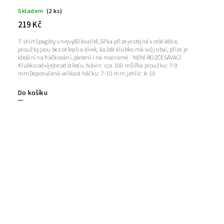
Skladem
(2 ks)
219 Kč
T-shirt špagáty v nejvyšší kvalitě, šířka příze je stejná v celé délce,
proužky jsou bez otřepů a dírek, každé klubko má svůj obal, příze je
ideální na háčkování, pletení i na macramé - NENÍ ROZČESÁVACÍ.
Klubko odvíjejte od středu. Návin: cca 100 mŠířka proužku: 7-9
mmDoporučená velikost háčku: 7-10 mm, jehlic: 8-10
Do košíku