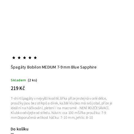
Špagáty Bobilon MEDIUM 7-9 mm Blue Sapphire
Skladem
(2 ks)
219 Kč
T-shirt špagáty v nejvyšší kvalitě, šířka příze je stejná v celé délce,
proužky jsou bez otřepů a dírek, každé klubko má svůj obal, příze je
ideální na háčkování, pletení i na macramé - NENÍ ROZČESÁVACÍ.
Klubko odvíjejte od středu. Návin: cca 100 mŠířka proužku: 7-9
mmDoporučená velikost háčku: 7-10 mm, jehlic: 8-10
Do košíku