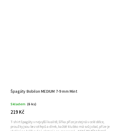
Špagáty Bobilon MEDIUM 7-9 mm Mint
Skladem
(6 ks)
219 Kč
T-shirt špagáty v nejvyšší kvalitě, šířka příze je stejná v celé délce,
proužky jsou bez otřepů a dírek, každé klubko má svůj obal, příze je