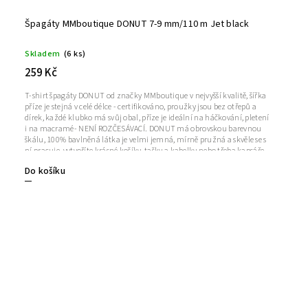
Špagáty MMboutique DONUT 7-9 mm/110 m Jet black
Skladem
(6 ks)
259 Kč
T-shirt špagáty DONUT od značky MMboutique v nejvyšší kvalitě, šířka
příze je stejná v celé délce - certifikováno, proužky jsou bez otřepů a
dírek, každé klubko má svůj obal, příze je ideální na háčkování, pletení
i na macramé- NENÍ ROZČESÁVACÍ. DONUT má obrovskou barevnou
škálu, 100% bavlněná látka je velmi jemná, mírně pružná a skvěle se s
ní pracuje, vytvoříte krásné košíky, tašky a kabelky nebo třeba kapsáře
či podlahové koberečky. Návin: cca 110 m +/- 5%Šířka proužku: 7-9
Do košíku
mmDoporučená velikost háčku/jehlic: 6-10