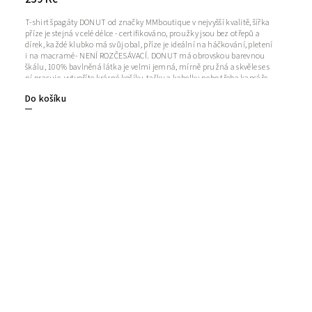
T-shirt špagáty DONUT od značky MMboutique v nejvyšší kvalitě, šířka
příze je stejná v celé délce - certifikováno, proužky jsou bez otřepů a
dírek, každé klubko má svůj obal, příze je ideální na háčkování, pletení
i na macramé- NENÍ ROZČESÁVACÍ. DONUT má obrovskou barevnou
škálu, 100% bavlněná látka je velmi jemná, mírně pružná a skvěle se s
ní pracuje, vytvoříte krásné košíky, tašky a kabelky nebo třeba kapsáře
či podlahové koberečky. Návin: cca 110 m +/- 5%Šířka proužku: 7-9
Do košíku
mmDoporučená velikost háčku/jehlic: 6-10