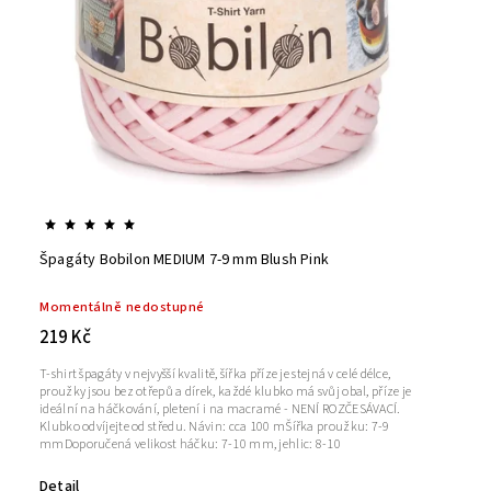
Špagáty Bobilon MEDIUM 7-9 mm Blush Pink
Momentálně nedostupné
219 Kč
T-shirt špagáty v nejvyšší kvalitě, šířka příze je stejná v celé délce,
proužky jsou bez otřepů a dírek, každé klubko má svůj obal, příze je
ideální na háčkování, pletení i na macramé - NENÍ ROZČESÁVACÍ.
Klubko odvíjejte od středu. Návin: cca 100 mŠířka proužku: 7-9
mmDoporučená velikost háčku: 7-10 mm, jehlic: 8-10
Detail