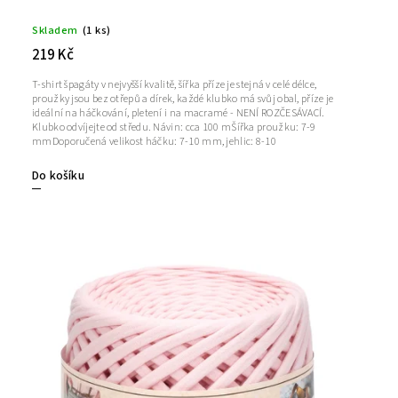
Skladem
(1 ks)
219 Kč
T-shirt špagáty v nejvyšší kvalitě, šířka příze je stejná v celé délce,
proužky jsou bez otřepů a dírek, každé klubko má svůj obal, příze je
ideální na háčkování, pletení i na macramé - NENÍ ROZČESÁVACÍ.
Klubko odvíjejte od středu. Návin: cca 100 mŠířka proužku: 7-9
mmDoporučená velikost háčku: 7-10 mm, jehlic: 8-10
Do košíku