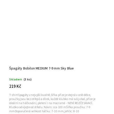
Špagáty Bobilon MEDIUM 7-9 mm Sky Blue
Skladem
(3 ks)
219 Kč
T-shirt špagáty v nejvyšší kvalitě, šířka příze je stejná v celé délce,
proužky jsou bez otřepů a dírek, každé klubko má svůj obal, příze je
ideální na háčkování, pletení i na macramé - NENÍ ROZČESÁVACÍ.
Klubko odvíjejte od středu. Návin: cca 100 mŠířka proužku: 7-9
mmDoporučená velikost háčku: 7-10 mm, jehlic: 8-10