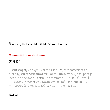
Špagáty Bobilon MEDIUM 7-9 mm Lemon
Momentálně nedostupné
219 Kč
T-shirt špagáty v nejvyšší kvalitě, šířka příze je stejná v celé délce,
proužky jsou bez otřepů a dírek, každé klubko má svůj obal, příze je
ideální na háčkování, pletení i na macramé - NENÍ ROZČESÁVACÍ.
Klubko odvíjejte od středu. Návin: cca 100 mŠířka proužku: 7-9
mmDoporučená velikost háčku: 7-10 mm, jehlic: 8-10
Detail