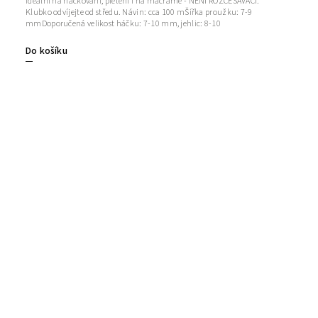
ideální na háčkování, pletení i na macramé - NENÍ ROZČESÁVACÍ.
Klubko odvíjejte od středu. Návin: cca 100 mŠířka proužku: 7-9
mmDoporučená velikost háčku: 7-10 mm, jehlic: 8-10
Do košíku