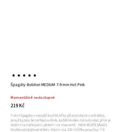
Špagáty Bobilon MEDIUM 7-9 mm Hot Pink
Momentálně nedostupné
219 Kč
T-shirt špagáty v nejvyšší kvalitě, šířka příze je stejná v celé délce,
proužky jsou bez otřepů a dírek, každé klubko má svůj obal, příze je
ideální na háčkování, pletení i na macramé - NENÍ ROZČESÁVACÍ.
Klubko odvíjejte od středu. Návin: cca 100 mŠířka proužku: 7-9