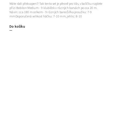
Máte rádi překvapení? Tak tento set je přesně pro Vás, v balíčku najdete
přízi Bobilon Medium - 9 klubíček v různých barvách po cca 20 m.
Návin: cca 180 m celkem - 9 různých barevŠířka proužku: 7-9
mmDoporučená velikost háčku: 7-10 mm, jehlic: 8-10
Do košíku