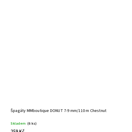
Špagáty MMboutique DONUT 7-9 mm/110 m Chestnut
Skladem
(6 ks)
259 Kč