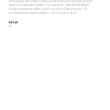
proužky jsou bez otřepů a dírek, každé klubko má svůj obal, příze je
ideální na háčkování, pletení i na macramé - NENÍ ROZČESÁVACÍ.
Klubko odvíjejte od středu. Návin: cca 100 mŠířka proužku: 7-9
mmDoporučená velikost háčku: 7-10 mm, jehlic: 8-10
Detail