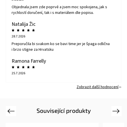
Objednala jsem zde poprvé a jsem moc spokojena, jak s
rychlostí doručení, tak i s materiálem dle popisu.
Natalija Žic
28.7.2026
Preporučila bi svakom ko se bavi time jer je špaga odlična
i brzo stigne za Hrvatsku
Ramona Farrelly
25.7.2026
Zobrazit další hodnocení
Související produkty
Previous
Next