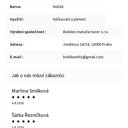
Barva
:
hnědá
Využití
:
háčkování a pletení
Výrobní společnost
:
Bobilon manufacturer s.r.o.
Adresa
:
Zenklova 24/54, 18000 Praha
E-mail
:
bobiloninfo@gmail.com
Martina Smilková
4.8.2026
Šárka Řezníčková
3.8.2026