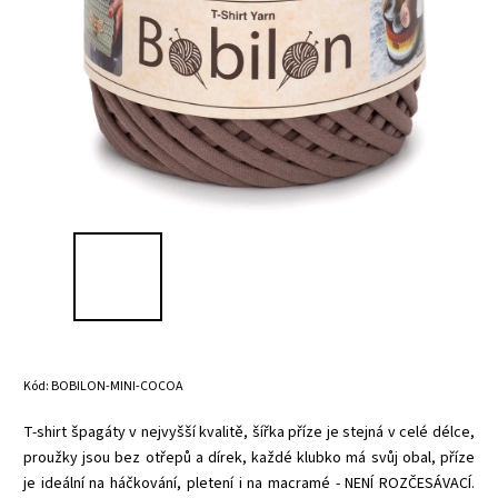
Kód:
BOBILON-MINI-COCOA
T-shirt špagáty v nejvyšší kvalitě, šířka příze je stejná v celé délce,
proužky jsou bez otřepů a dírek, každé klubko má svůj obal, příze
je ideální na háčkování, pletení i na macramé - NENÍ ROZČESÁVACÍ.