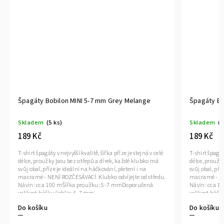
 mm Grey Melange
Špagáty Bobilon MINI 5-7 mm Silver
Skladem
(5 ks)
189 Kč
 šířka příze je stejná v celé
T-shirt špagáty v nejvyšší kvalitě, šířka příze je stejná 
a dírek, každé klubko má
délce, proužky jsou bez otřepů a dírek, každé klubko
kování, pletení i na
svůj obal, příze je ideální na háčkování, pletení i na
ubko odvíjejte od středu.
macramé - NENÍ ROZČESÁVACÍ. Klubko odvíjejte od s
u: 5-7 mmDoporučená
Návin: cca 100 mŠířka proužku: 5-7 mmDoporučen
velikost háčku/jehlic: 6-7 mm
Do košíku