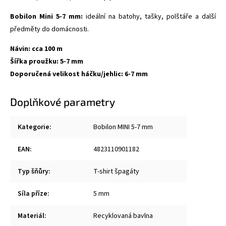
Bobilon Mini 5-7 mm:
ideální na batohy, tašky, polštáře a další
předměty do domácnosti.
Návin: cca 100 m
Šířka proužku: 5-7 mm
Doporučená velikost háčku/jehlic: 6-7 mm
Doplňkové parametry
Kategorie
:
Bobilon MINI 5-7 mm
EAN
:
4823110901182
Typ šňůry
:
T-shirt špagáty
Síla příze
:
5 mm
Materiál
:
Recyklovaná bavlna