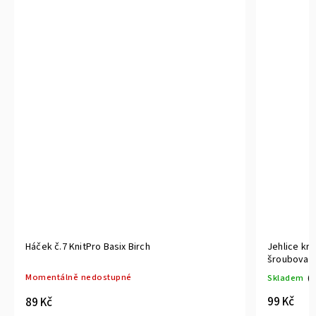
Jehlice kruhové č.6 KnitPro Basix Birch
Jeh
šroubovací
šro
Skladem
(2 ks)
Sk
99 Kč
10