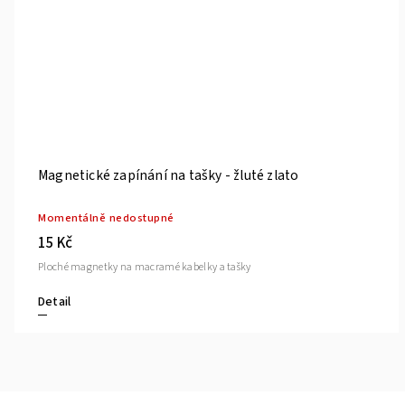
Dřevěné ucho světlé pr.13,5 cm pro macramé tašky
Skladem
(>10 ks)
89 Kč
Hladké překližkové ucho pro macramé tašky
Do košíku