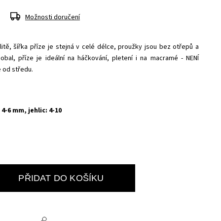
Možnosti doručení
litě, šířka příze je stejná v celé délce, proužky jsou bez otřepů a
obal, příze je ideální na háčkování, pletení i na macramé - NENÍ
 od středu.
4-6 mm, jehlic: 4-10
PŘIDAT DO KOŠÍKU