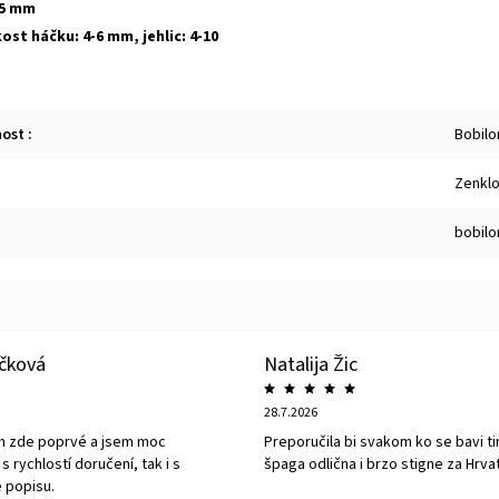
-5 mm
st háčku: 4-6 mm, jehlic: 4-10
nost
:
Bobilo
Zenklo
bobil
íčková
Natalija Žic
28.7.2026
m zde poprvé a jsem moc
Preporučila bi svakom ko se bavi ti
s rychlostí doručení, tak i s
špaga odlična i brzo stigne za Hrva
 popisu.