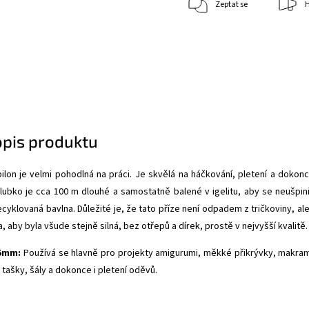
Zeptat se
H
opis produktu
ilon je velmi pohodlná na práci. Je skvělá na háčkování, pletení a dokonc
ubko je cca 100 m dlouhé a samostatně balené v igelitu, aby se neušpini
cyklovaná bavlna. Důležité je, že tato příze není odpadem z tričkoviny, ale
 aby byla všude stejně silná, bez otřepů a dírek, prostě v nejvyšší kvalitě.
-5mm:
Používá se hlavně pro projekty amigurumi, měkké přikrývky, makra
 tašky, šály a dokonce i pletení oděvů.