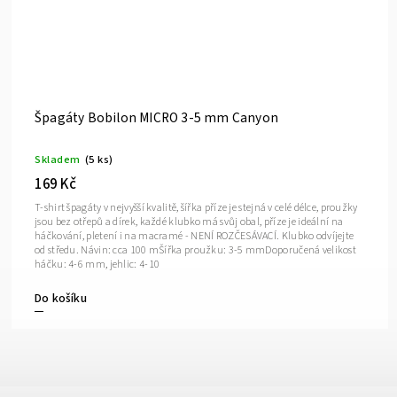
Špagáty Bobilon MICRO 3-5 mm Black Passion
Skladem
(6 ks)
169 Kč
T-shirt špagáty v nejvyšší kvalitě, šířka příze je stejná v celé délce, proužky
jsou bez otřepů a dírek, každé klubko má svůj obal, příze je ideální na
háčkování, pletení i na macramé - NENÍ ROZČESÁVACÍ. Klubko odvíjejte
od středu. Návin: cca 100 mŠířka proužku: 3-5 mmDoporučená velikost
háčku: 4-6 mm, jehlic: 4-10
Do košíku