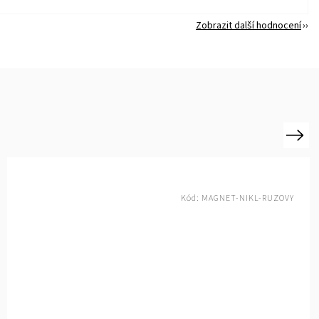
Zobrazit další hodnocení
Next
Kód:
MAGNET-NIKL-STRIBRNY