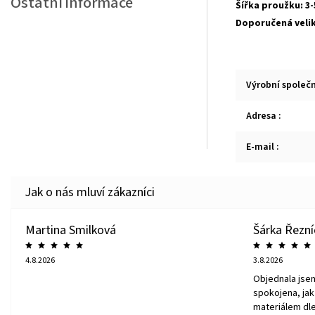
Ostatní informace
Šířka proužku: 3
Doporučená veliko
Výrobní společ
Adresa
:
E-mail
:
Martina Smilková
Šárka Řezn
4.8.2026
3.8.2026
Objednala jse
spokojena, jak 
materiálem dle