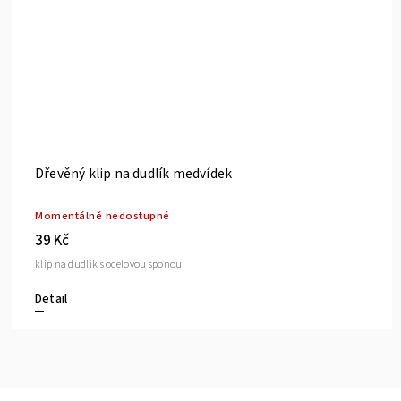
Nůžky nerez ocel, softgrip WHITE, ostré špičky
Skladem
(6 ks)
45 Kč
gumový grip, modro-bílá barva, celková délka cca 10 cm
Do košíku