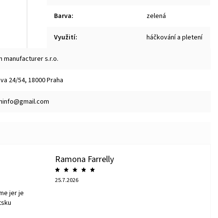
Barva
:
zelená
Využití
:
háčkování a pletení
n manufacturer s.r.o.
va 24/54, 18000 Praha
oninfo@gmail.com
Ramona Farrelly
25.7.2026
me jer je
tsku