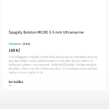
Špagáty Bobilon MICRO 3-5 mm Deep Ocean
Skladem
(1 ks)
169 Kč
T-shirt špagáty v nejvyšší kvalitě, šířka příze je stejná v celé délce, proužky
jsou bez otřepů a dírek, každé klubko má svůj obal, příze je ideální na
háčkování, pletení i na macramé - NENÍ ROZČESÁVACÍ. Klubko odvíjejte
od středu. Návin: cca 100 mŠířka proužku: 3-5 mmDoporučená velikost
háčku: 4-6 mm, jehlic: 4-10
Do košíku