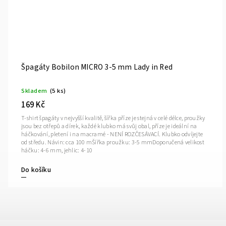
Špagáty Bobilon MICRO 3-5 mm Violet
Skladem
(6 ks)
169 Kč
T-shirt špagáty v nejvyšší kvalitě, šířka příze je stejná v celé délce, proužky
jsou bez otřepů a dírek, každé klubko má svůj obal, příze je ideální na
háčkování, pletení i na macramé - NENÍ ROZČESÁVACÍ. Klubko odvíjejte
od středu. Návin: cca 100 mŠířka proužku: 3-5 mmDoporučená velikost
háčku: 4-6 mm, jehlic: 4-10
Do košíku