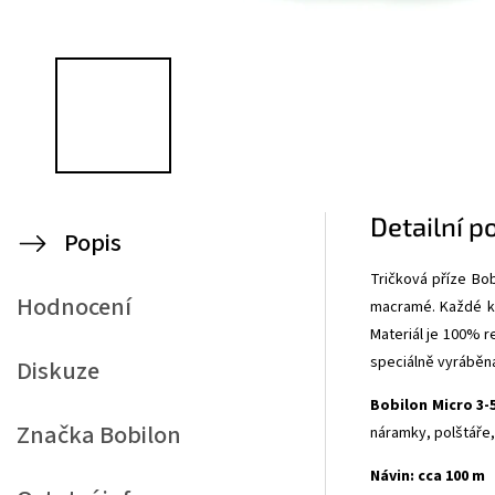
Detailní p
Popis
Tričková příze Bob
Hodnocení
macramé. Každé kl
Materiál je 100% re
speciálně vyráběna,
Diskuze
Bobilon Micro 3
Značka
Bobilon
náramky, polštáře,
Návin: cca 100 m