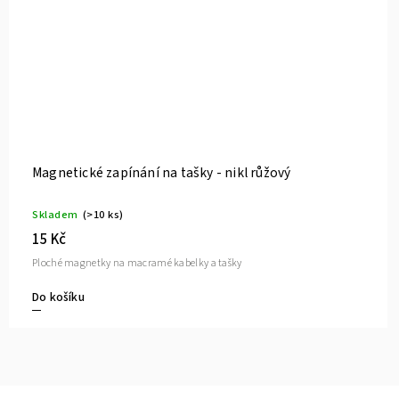
Magnetické zapínání na tašky - nikl stříbrný
Skladem
(>10 ks)
15 Kč
Ploché magnetky na macramé kabelky a tašky
Do košíku