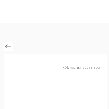
Previous
Kód:
UCHO-DREVO-14SV