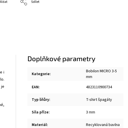
lídat
Sdílet
Doplňkové parametry
Bobilon MICRO 3-5
e i
Kategorie
:
mm
lo.
 je
EAN
:
4823110900734
Typ šňůry
:
T-shirt špagáty
mé,
Síla příze
:
3 mm
Materiál
:
Recyklovaná bavlna