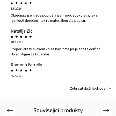
3.8.2026
Objednala jsem zde poprvé a jsem moc spokojena, jak s
rychlostí doručení, tak i s materiálem dle popisu.
Natalija Žic
28.7.2026
Preporučila bi svakom ko se bavi time jer je špaga odlična
i brzo stigne za Hrvatsku
Ramona Farrelly
25.7.2026
Zobrazit další hodnocení
Související produkty
Previous
Next