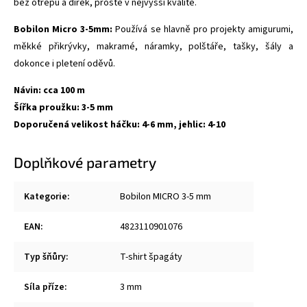
bez otřepů a dírek, prostě v nejvyšší kvalitě.
Bobilon Micro 3-5mm:
Používá se hlavně pro projekty amigurumi,
měkké přikrývky, makramé, náramky, polštáře, tašky, šály a
dokonce i pletení oděvů.
Návin: cca 100 m
Šířka proužku: 3-5 mm
Doporučená velikost háčku: 4-6 mm, jehlic: 4-10
Doplňkové parametry
Kategorie
:
Bobilon MICRO 3-5 mm
EAN
:
4823110901076
Typ šňůry
:
T-shirt špagáty
Síla příze
:
3 mm