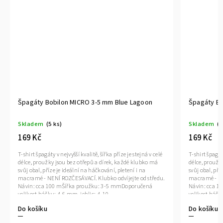
Špagáty Bobilon MICRO 3-5 mm Tiffany
Špagáty
Skladem
(3 ks)
Skladem
169 Kč
169 Kč
T-shirt špagáty v nejvyšší kvalitě, šířka příze je stejná v celé
T-shirt špa
délce, proužky jsou bez otřepů a dírek, každé klubko má
délce, pro
svůj obal, příze je ideální na háčkování, pletení i na
svůj obal, 
.
macramé - NENÍ ROZČESÁVACÍ. Klubko odvíjejte od středu.
macramé -
Návin: cca 100 mŠířka proužku: 3-5 mmDoporučená
Návin: cc
velikost háčku: 4-6 mm, jehlic: 4-10
velikost h
Do košíku
Do košík