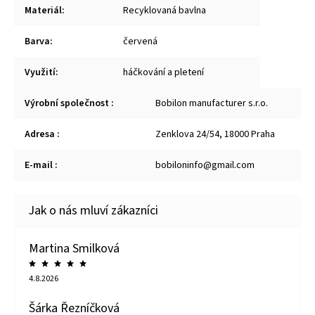
Materiál
:
Recyklovaná bavlna
Barva
:
červená
Využití
:
háčkování a pletení
Výrobní společnost
:
Bobilon manufacturer s.r.o.
Adresa
:
Zenklova 24/54, 18000 Praha
E-mail
:
bobiloninfo@gmail.com
Martina Smilková
4.8.2026
Šárka Řezníčková