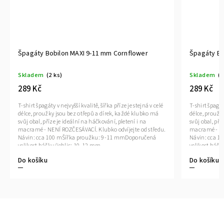
Špagáty Bobilon MAXI 9-11 mm Cornflower
Špagáty Bo
Skladem
(2 ks)
Skladem
(2
289 Kč
289 Kč
T-shirt špagáty v nejvyšší kvalitě, šířka příze je stejná v celé
T-shirt špagáty
délce, proužky jsou bez otřepů a dírek, každé klubko má
délce, proužk
svůj obal, příze je ideální na háčkování, pletení i na
svůj obal, pří
macramé - NENÍ ROZČESÁVACÍ. Klubko odvíjejte od středu.
macramé - NE
Návin: cca 100 mŠířka proužku: 9-11 mmDoporučená
Návin: cca 
velikost háčku/jehlic: 10-12 mm
velikost háč
Do košíku
Do košíku