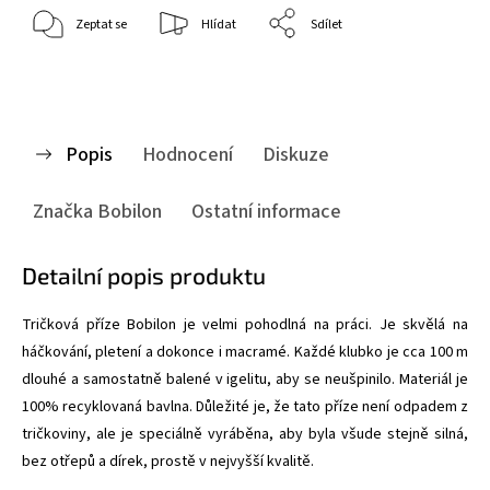
Zeptat se
Hlídat
Sdílet
Popis
Hodnocení
Diskuze
Značka
Bobilon
Ostatní informace
Detailní popis produktu
Tričková příze Bobilon je velmi pohodlná na práci. Je skvělá na
háčkování, pletení a dokonce i macramé. Každé klubko je cca 100 m
dlouhé a samostatně balené v igelitu, aby se neušpinilo. Materiál je
100% recyklovaná bavlna. Důležité je, že tato příze není odpadem z
tričkoviny, ale je speciálně vyráběna, aby byla všude stejně silná,
bez otřepů a dírek, prostě v nejvyšší kvalitě.