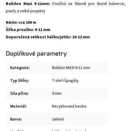
Bobilon Maxi 9-11mm:
Používá se hlavně pro tlusté koberce,
poufy a velké projekty
Návin: cca 100 m
Šířka proužku: 9-11 mm
Doporučená velikost háčku/jehlic: 10-12 mm
Doplňkové parametry
Kategorie
:
Bobilon MAXI 9-11 mm
Typ šňůry
:
T-shirt špagáty
Síla příze
:
9 mm
Materiál
:
Recyklovaná bavlna
Barva
:
zelená