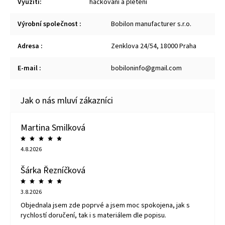
Využití
:
háčkování a pletení
Výrobní společnost
:
Bobilon manufacturer s.r.o.
Adresa
:
Zenklova 24/54, 18000 Praha
E-mail
:
bobiloninfo@gmail.com
Martina Smilková
4.8.2026
Šárka Řezníčková
3.8.2026
Objednala jsem zde poprvé a jsem moc spokojena, jak s
rychlostí doručení, tak i s materiálem dle popisu.