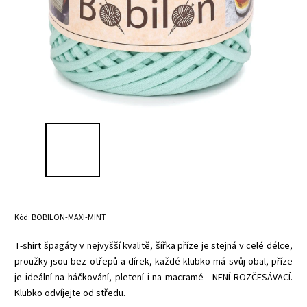
Kód:
BOBILON-MAXI-MINT
T-shirt špagáty v nejvyšší kvalitě, šířka příze je stejná v celé délce,
proužky jsou bez otřepů a dírek, každé klubko má svůj obal, příze
je ideální na háčkování, pletení i na macramé - NENÍ ROZČESÁVACÍ.
Klubko odvíjejte od středu.