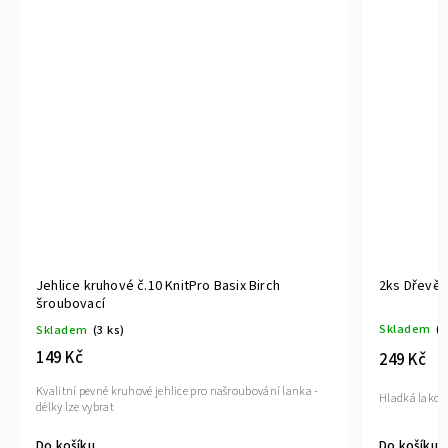
uhové č.10 KnitPro Basix Birch
2ks Dřevěná ucha TABÁK p
í
Skladem
(>10 ks)
3 ks)
249 Kč
né kruhové jehlice pro našroubování lanka -
Hladká lakovaná dřevěná ucha p
rat
Do košíku