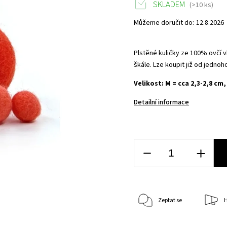
SKLADEM
(>10 ks)
Můžeme doručit do:
12.8.2026
Plstěné kuličky ze 100% ovčí 
škále. Lze koupit již od jednoh
Velikost: M = cca 2,3-2,8 cm
Detailní informace
Zeptat se
H