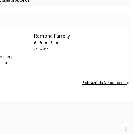
aela@prostor.cz
Ramona Farrelly
25.7.2026
me jer je
tsku
Zobrazit další hodnocení
Next