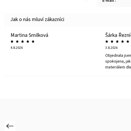
E-mail
:
Martina Smilková
Šárka Řezn
4.8.2026
3.8.2026
Objednala jse
spokojena, jak 
materiálem dle
Previous