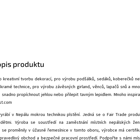
opis produktu
ro kreativní tvorbu dekorací, pro výrobu podšálků, sedáků, koberečků n
kramé technice, pro výrobu závěsných girland, věnců, lapačů snů a mn
e snadno propíchnout jehlou nebo přilepit tavným lepidlem. Mnoho inspir
st.com
vyrábí v Nepálu mokrou technikou plstění. Jedná se o Fair Trade produ
dětmi. Výroba se soustředí na zaměstnání místních nepálských že
 se proměnily v úžasné řemeslnice v tomto oboru, výrobce má certifik
ravedlivý obchod a bezpečné pracovní prostředí. Podpořte s námi mís