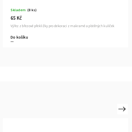
Skladem
(8 ks)
65 Kč
Výřez z březové překližky pro dekoraci z makramé a plstěných kuliček
Do košíku
Next