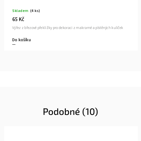
Skladem
(4 ks)
65 Kč
Výřez z březové překližky pro dekoraci z makramé a plstěných kuliček
Do košíku
Podobné (10)