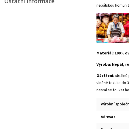
Ostatní informace
nepálskou komunitu
Materiál: 100% o
Výroba: Nepál, ru
Ošetření
: ideáln
vlněné textilie do
nesmí se foukat h
Výrobní společ
Adresa
: