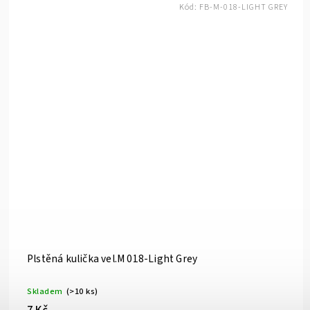
Kód:
FB-M-018-LIGHT GREY
Plstěná kulička vel.M 018-Light Grey
Skladem
(>10 ks)