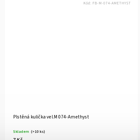
Kód:
FB-M-074-AMETHYST
Plstěná kulička vel.M 074-Amethyst
Skladem
(>10 ks)