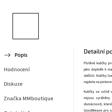
Detailní p
Popis
Plstěné kuličky p
Hodnocení
jako doplněk k ma
dalších.
Kuličky lz
najdete na
pintere
Diskuze
Kuličky se ručně 
Značka
MMboutique
nejsou vyráběny 
domácností, které
GoodWeave pro sp