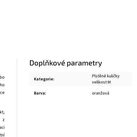
Doplňkové parametry
Plstěné kuličky
ebo
Kategorie
:
velikost M
oho
ace
Barva
:
oranžová
kt,
n z
aci
tní