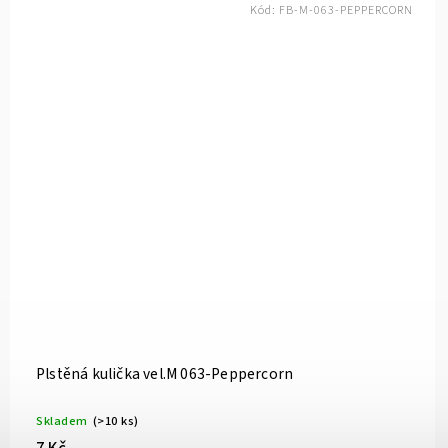
Kód:
FB-M-063-PEPPERCORN
Plstěná kulička vel.M 063-Peppercorn
Skladem
(>10 ks)