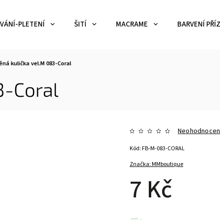
VÁNÍ-PLETENÍ
ŠITÍ
MACRAME
BARVENÍ PŘÍZ
ěná kulička vel.M 083-Coral
3-Coral
Neohodnoce
Kód:
FB-M-083-CORAL
Značka:
MMboutique
7 Kč