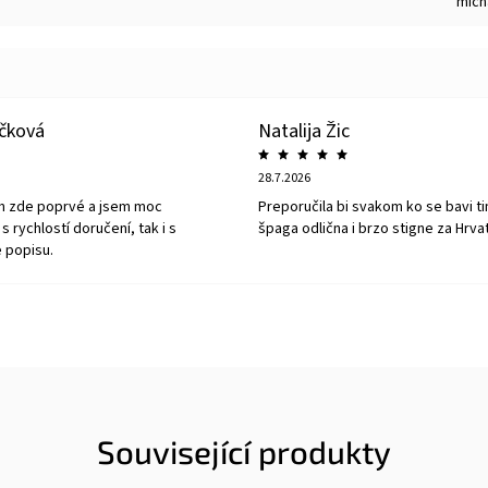
mich
íčková
Natalija Žic
28.7.2026
m zde poprvé a jsem moc
Preporučila bi svakom ko se bavi ti
s rychlostí doručení, tak i s
špaga odlična i brzo stigne za Hrva
 popisu.
Související produkty