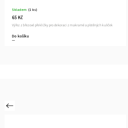
Skladem
(1 ks)
65 Kč
Výřez z březové překližky pro dekoraci z makramé a plstěných kuliček
Do košíku
Previous