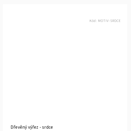
Kód:
MOTIV-SRDCE
Dřevěný výřez - srdce