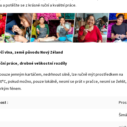
 a potěšte se z krásné ruční a kvalitní práce.
včí vlna, země původu Nový Zéland
ční práce, drobné velikostní rozdíly
ě pouze jemným kartáčem, nedrhnout silně, lze ručně mýt prostředkem na
 30°C, pokud možno, pouze lokálně, nesmí se prát v pračce, nesmí se žehlit,
orkým fénem.
nost
:
Prost
Šimá