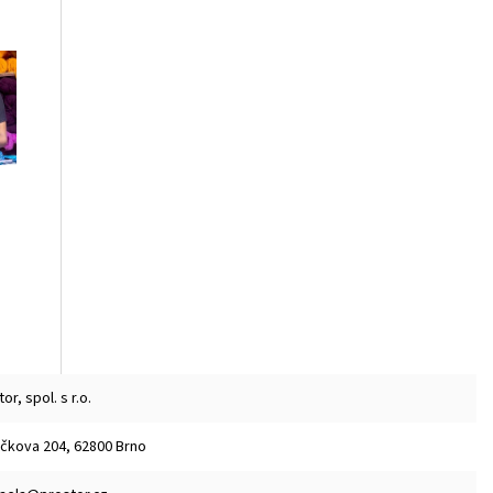
or, spol. s r.o.
čkova 204, 62800 Brno