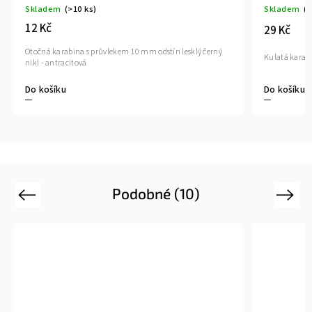
Skladem
(>10 ks)
Skladem
(>1
12 Kč
29 Kč
Otočná karabina s průvlekem 10 mm odstín lesklý černý
Kulatá karabi
nikl - antracitová
Do košíku
Do košíku
Podobné (10)
Previous
Next