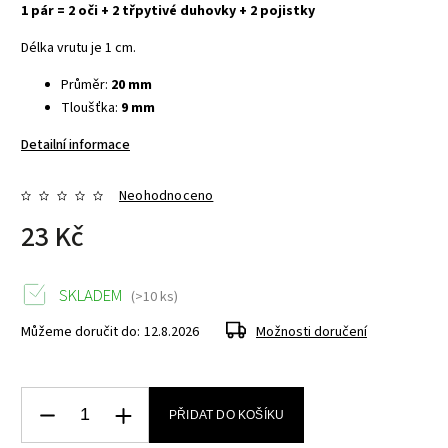
1 pár = 2 oči + 2 třpytivé duhovky + 2 pojistky
Délka vrutu je 1 cm.
Průměr:
20 mm
Tloušťka:
9
mm
Detailní informace
Neohodnoceno
23 Kč
SKLADEM
(>10 ks)
Můžeme doručit do:
12.8.2026
Možnosti doručení
PŘIDAT DO KOŠÍKU