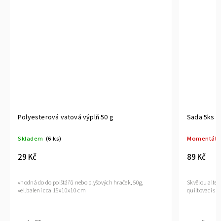
Polyesterová vatová výplň 50 g
Sada 5ks Qu
Skladem
(6 ks)
Momentáln
29 Kč
89 Kč
vhodná do do polštářů nebo plyšových hraček, 50g,
Skvělou alter
vel.balení cca 15x10x10 cm
quiltovací sp