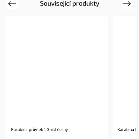
Související produkty
Previous
Next
Karabina průvlek 10 nikl černý
Karabina ku