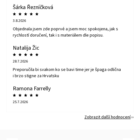
Šárka Řezníčková
3.8.2026
Objednala jsem zde poprvé a jsem moc spokojena, jak s
rychlostí doručení, tak i s materiálem dle popisu.
Natalija Žic
28.7.2026
Preporučila bi svakom ko se bavi time jer je špaga odlična
i brzo stigne za Hrvatsku
Ramona Farrelly
25.7.2026
Zobrazit další hodnocení