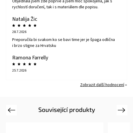
Objednala jsem zde poprvé a jsem moc spokojena, jak s
rychlostí doručení, tak i s materiálem dle popisu.
Natalija Žic
28.7.2026
Preporučila bi svakom ko se bavi time jer je špaga odlična
i brzo stigne za Hrvatsku
Ramona Farrelly
25.7.2026
Zobrazit další hodnocení
Související produkty
Previous
Next