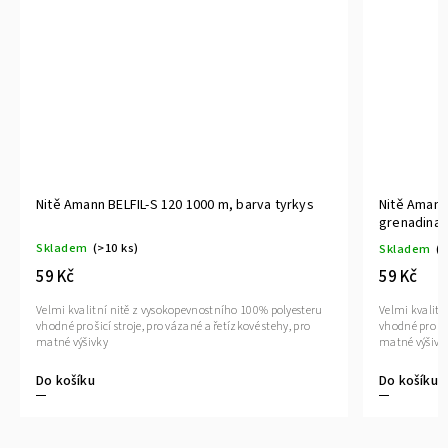
Nitě Amann BELFIL-S 120 1000 m, barva tyrkys
Nitě Amann BE
grenadina
Skladem
(>10 ks)
Skladem
(8 ks
59 Kč
59 Kč
Velmi kvalitní nitě z vysokopevnostního 100% polyesteru
Velmi kvalitní n
vhodné pro šicí stroje, pro vázané a řetízkové stehy, pro
vhodné pro šicí s
matné výšivky
matné výšivky
Do košíku
Do košíku