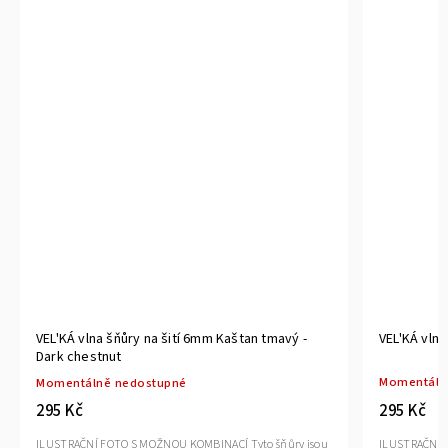
VEL'KÁ vlna šňůry na šití 6mm Kaštan tmavý -
VEL'KÁ vlna
Dark chestnut
Momentáln
Momentálně nedostupné
295 Kč
295 Kč
ILUSTRAČNÍ 
ILUSTRAČNÍ FOTO S MOŽNOU KOMBINACÍ Tyto šňůry jsou