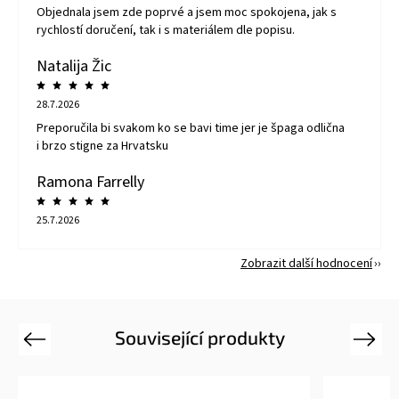
Objednala jsem zde poprvé a jsem moc spokojena, jak s
rychlostí doručení, tak i s materiálem dle popisu.
Natalija Žic
28.7.2026
Preporučila bi svakom ko se bavi time jer je špaga odlična
i brzo stigne za Hrvatsku
Ramona Farrelly
25.7.2026
Zobrazit další hodnocení
Související produkty
Previous
Next