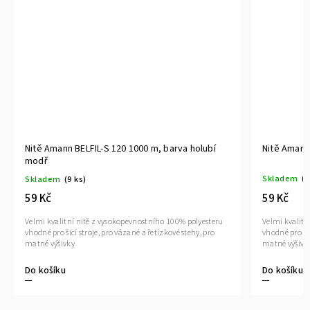
Nitě Amann BELFIL-S 120 1000 m, barva holubí
Nitě Amann
modř
Skladem
(1
Skladem
(9 ks)
59 Kč
59 Kč
Velmi kvalitn
Velmi kvalitní nitě z vysokopevnostního 100% polyesteru
vhodné pro šic
vhodné pro šicí stroje, pro vázané a řetízkové stehy, pro
matné výšivk
matné výšivky
Do košíku
Do košíku