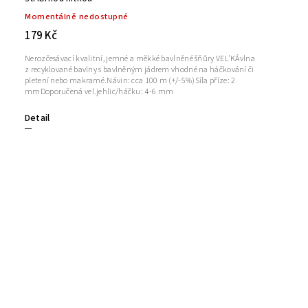
Momentálně nedostupné
179 Kč
Nerozčesávací kvalitní, jemné a měkké bavlněné šňůry VEL'KÁvlna
z recyklované bavlny s bavlněným jádrem vhodné na háčkování či
pletení nebo makramé.Návin: cca 100 m (+/-5%)Síla příze: 2
mmDoporučená vel.jehlic/háčku: 4-6 mm
Detail