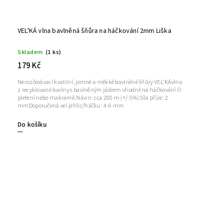
VEL'KÁ vlna bavlněná šňůra na háčkování 2mm Liška
Skladem
(1 ks)
179 Kč
Nerozčesávací kvalitní, jemné a měkké bavlněné šňůry VEL'KÁvlna
z recyklované bavlny s bavlněným jádrem vhodné na háčkování či
pletení nebo makramé.Návin: cca 200 m (+/-5%)Síla příze: 2
mmDoporučená vel.jehlic/háčku: 4-6 mm
Do košíku