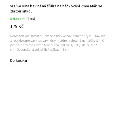
VEL'KÁ vlna bavlněná šňůra na háčkování 2mm Mák se
zlatou nitkou
Skladem
(4 ks)
179 Kč
Nerozčesávací kvalitní, jemné a měkké bavlněné šňůry VEL'KÁvlna
z recyklované bavlny s bavlněným jádrem vhodné na háčkování či
pletení nebo makramé.Návin: cca 100 m (+/-5%)Síla příze: 2
mmDoporučená vel.jehlic/háčku: 4-6 mm
Do košíku