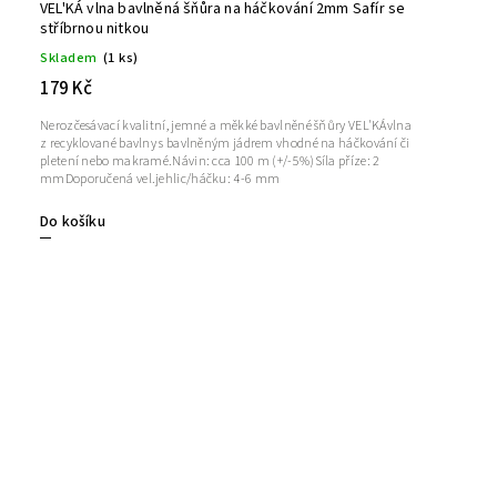
VEL'KÁ vlna bavlněná šňůra na háčkování 2mm Safír se
stříbrnou nitkou
Skladem
(1 ks)
179 Kč
Nerozčesávací kvalitní, jemné a měkké bavlněné šňůry VEL'KÁvlna
z recyklované bavlny s bavlněným jádrem vhodné na háčkování či
pletení nebo makramé.Návin: cca 100 m (+/-5%)Síla příze: 2
mmDoporučená vel.jehlic/háčku: 4-6 mm
Do košíku