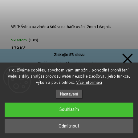
VEL'KÁvlna bavlněná šňůra na háčkování 2mm Lišejník
Skladem
(1 ks)
179 Kč
Získejte 5% slevu
Nerozčesávací kvalitní, jemné a měkké bavlněné šňůry VEL'KÁvlna
Stačí se přihlásit k našim novinkám
z recyklované bavlny s bavlněným jádrem vhodné na háčkování či
pletení nebo makramé.Návin: cca 200 m (+/-5%)Síla příze: 2
a sleva na první nákup je Vaše!
Používáme cookies, abychom Vám umožnili pohodlné prohlížení
mmDoporučená vel.jehlic/háčku: 4-6 mm
webu a díky analýze provozu webu neustále zlepšovali jeho funkce,
výkon a použitelnost.
Více informací
Do košíku
Nastavení
Přihlásit se a získat slevu
Souhlasím
Zásady zpracování osobních údajů
Odmítnout