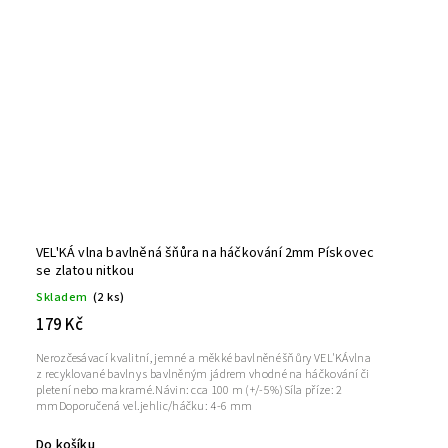
VEL'KÁ vlna bavlněná šňůra na háčkování 2mm Pískovec
se zlatou nitkou
Skladem
(2 ks)
179 Kč
Nerozčesávací kvalitní, jemné a měkké bavlněné šňůry VEL'KÁvlna
z recyklované bavlny s bavlněným jádrem vhodné na háčkování či
pletení nebo makramé.Návin: cca 100 m (+/-5%)Síla příze: 2
mmDoporučená vel.jehlic/háčku: 4-6 mm
Do košíku