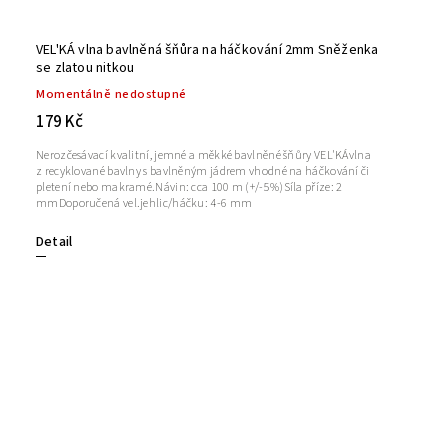
VEL'KÁ vlna bavlněná šňůra na háčkování 2mm Sněženka
se zlatou nitkou
Momentálně nedostupné
179 Kč
Nerozčesávací kvalitní, jemné a měkké bavlněné šňůry VEL'KÁvlna
z recyklované bavlny s bavlněným jádrem vhodné na háčkování či
pletení nebo makramé.Návin: cca 100 m (+/-5%)Síla příze: 2
mmDoporučená vel.jehlic/háčku: 4-6 mm
Detail