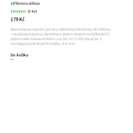
stříbrnou nitkou
Skladem
(3 ks)
179 Kč
Nerozčesávací kvalitní, jemné a měkké bavlněné šňůry VEL'KÁvlna
z recyklované bavlny s bavlněným jádrem vhodné na háčkování či
pletení nebo makramé.Návin: cca 100 m (+/-5%)Síla příze: 2
mmDoporučená vel.jehlic/háčku: 4-6 mm
Do košíku