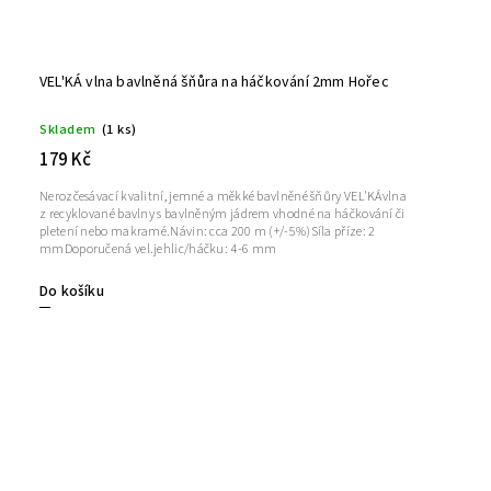
VEL'KÁ vlna bavlněná šňůra na háčkování 2mm Hořec
Skladem
(1 ks)
179 Kč
Nerozčesávací kvalitní, jemné a měkké bavlněné šňůry VEL'KÁvlna
z recyklované bavlny s bavlněným jádrem vhodné na háčkování či
pletení nebo makramé.Návin: cca 200 m (+/-5%)Síla příze: 2
mmDoporučená vel.jehlic/háčku: 4-6 mm
Do košíku