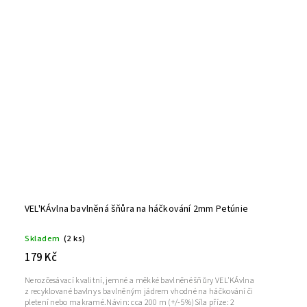
VEL'KÁvlna bavlněná šňůra na háčkování 2mm Petúnie
Skladem
(2 ks)
179 Kč
Nerozčesávací kvalitní, jemné a měkké bavlněné šňůry VEL'KÁvlna
z recyklované bavlny s bavlněným jádrem vhodné na háčkování či
pletení nebo makramé.Návin: cca 200 m (+/-5%)Síla příze: 2