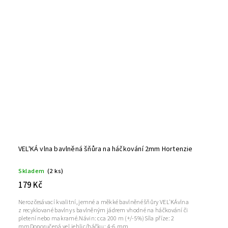
VEL'KÁ vlna bavlněná šňůra na háčkování 2mm Hortenzie
Skladem
(2 ks)
179 Kč
Nerozčesávací kvalitní, jemné a měkké bavlněné šňůry VEL'KÁvlna
z recyklované bavlny s bavlněným jádrem vhodné na háčkování či
pletení nebo makramé.Návin: cca 200 m (+/-5%)Síla příze: 2
mmDoporučená vel.jehlic/háčku: 4-6 mm