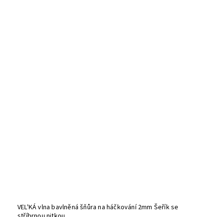
VEL'KÁ vlna bavlněná šňůra na háčkování 2mm Šeřík se
stříbrnou nitkou