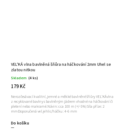
VEL'KÁ vlna bavlněná šňůra na háčkování 2mm Uhel se
zlatou nitkou
Skladem
(4 ks)
179 Kč
Nerozčesávací kvalitní, jemné a měkké bavlněné šňůry VEL'KÁvlna
z recyklované bavlny s bavlněným jádrem vhodné na háčkování či
pletení nebo makramé.Návin: cca 100 m (+/-5%)Síla příze: 2
mmDoporučená vel.jehlic/háčku: 4-6 mm
Do košíku