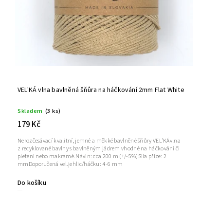
VEL'KÁ vlna bavlněná šňůra na háčkování 2mm Flat White
Skladem
(3 ks)
179 Kč
Nerozčesávací kvalitní, jemné a měkké bavlněné šňůry VEL'KÁvlna
z recyklované bavlny s bavlněným jádrem vhodné na háčkování či
pletení nebo makramé.Návin: cca 200 m (+/-5%)Síla příze: 2
mmDoporučená vel.jehlic/háčku: 4-6 mm
Do košíku