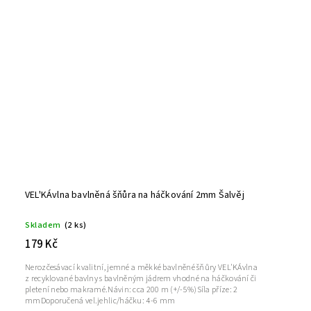
VEL'KÁvlna bavlněná šňůra na háčkování 2mm Šalvěj
Skladem
(2 ks)
179 Kč
Nerozčesávací kvalitní, jemné a měkké bavlněné šňůry VEL'KÁvlna
z recyklované bavlny s bavlněným jádrem vhodné na háčkování či
pletení nebo makramé.Návin: cca 200 m (+/-5%)Síla příze: 2
mmDoporučená vel.jehlic/háčku: 4-6 mm