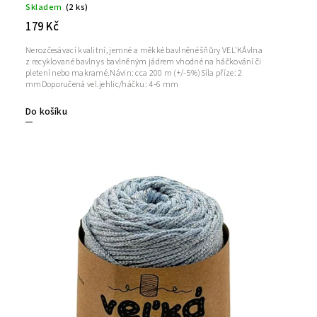
Skladem
(2 ks)
179 Kč
Nerozčesávací kvalitní, jemné a měkké bavlněné šňůry VEL'KÁvlna
z recyklované bavlny s bavlněným jádrem vhodné na háčkování či
pletení nebo makramé.Návin: cca 200 m (+/-5%)Síla příze: 2
mmDoporučená vel.jehlic/háčku: 4-6 mm
Do košíku