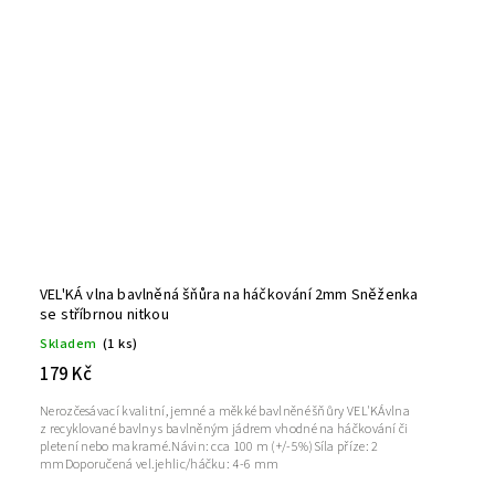
VEL'KÁ vlna bavlněná šňůra na háčkování 2mm Sněženka
se stříbrnou nitkou
Skladem
(1 ks)
179 Kč
Nerozčesávací kvalitní, jemné a měkké bavlněné šňůry VEL'KÁvlna
z recyklované bavlny s bavlněným jádrem vhodné na háčkování či
pletení nebo makramé.Návin: cca 100 m (+/-5%)Síla příze: 2
mmDoporučená vel.jehlic/háčku: 4-6 mm