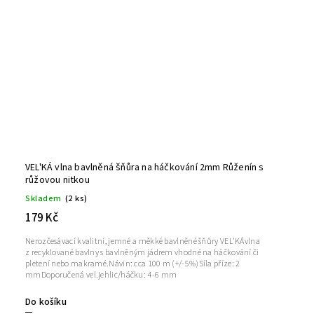
VEL'KÁ vlna bavlněná šňůra na háčkování 2mm Růženín s
růžovou nitkou
Skladem
(2 ks)
179 Kč
Nerozčesávací kvalitní, jemné a měkké bavlněné šňůry VEL'KÁvlna
z recyklované bavlny s bavlněným jádrem vhodné na háčkování či
pletení nebo makramé.Návin: cca 100 m (+/-5%)Síla příze: 2
mmDoporučená vel.jehlic/háčku: 4-6 mm
Do košíku