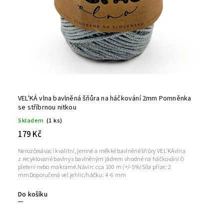
VEL'KÁ vlna bavlněná šňůra na háčkování 2mm Pomněnka
se stříbrnou nitkou
Skladem
(1 ks)
179 Kč
Nerozčesávací kvalitní, jemné a měkké bavlněné šňůry VEL'KÁvlna
z recyklované bavlny s bavlněným jádrem vhodné na háčkování či
pletení nebo makramé.Návin: cca 100 m (+/-5%)Síla příze: 2
mmDoporučená vel.jehlic/háčku: 4-6 mm
Do košíku