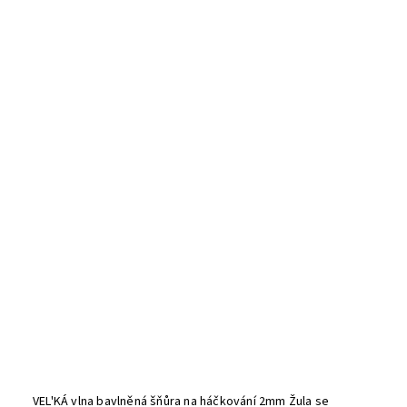
VEL'KÁ vlna bavlněná šňůra na háčkování 2mm Žula se