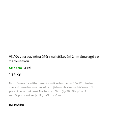
VEL'KÁ vlna bavlněná šňůra na háčkování 2mm Smaragd se
zlatou nitkou
Skladem
(3 ks)
179 Kč
Nerozčesávací kvalitní, jemné a měkké bavlněné šňůry VEL'KÁvlna
z recyklované bavlny s bavlněným jádrem vhodné na háčkování či
pletení nebo makramé.Návin: cca 100 m (+/-5%)Síla příze: 2
mmDoporučená vel.jehlic/háčku: 4-6 mm
Do košíku