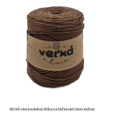
VEL'KÁ vlna bavlněná šňůra na háčkování 2mm Kaštan