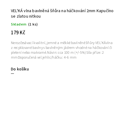
VEL'KÁ vlna bavlněná šňůra na háčkování 2mm Kapučíno
se zlatou nitkou
Skladem
(1 ks)
179 Kč
Nerozčesávací kvalitní, jemné a měkké bavlněné šňůry VEL'KÁvlna
z recyklované bavlny s bavlněným jádrem vhodné na háčkování či
pletení nebo makramé.Návin: cca 100 m (+/-5%)Síla příze: 2
mmDoporučená vel.jehlic/háčku: 4-6 mm
Do košíku