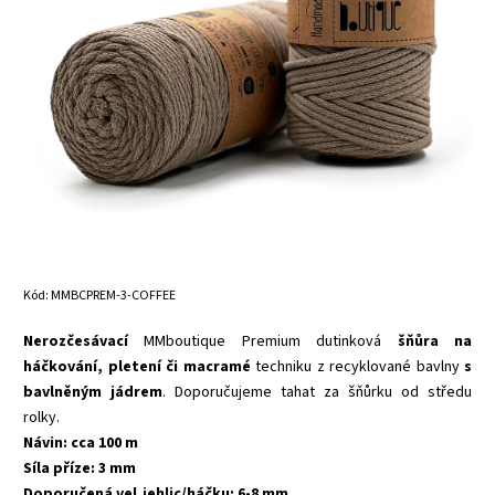
Kód:
MMBCPREM-3-COFFEE
Nerozčesávací
MMboutique Premium dutinková
šňůra na
háčkování, pletení či macramé
techniku z recyklované bavlny
s
bavlněným jádrem
. Doporučujeme tahat za šňůrku od středu
rolky.
Návin: cca 100 m
Síla příze: 3 mm
Doporučená vel.jehlic/háčku: 6-8 mm