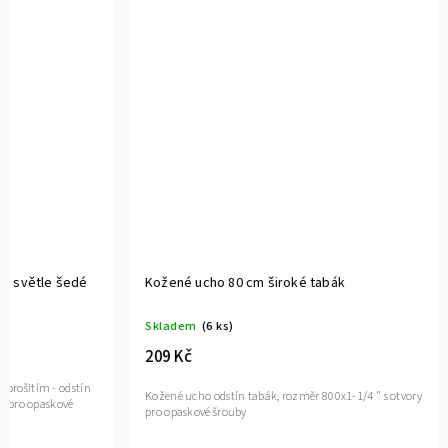
Kožené ucho 80 cm široké tabák
Kožené uch
Skladem
(6 ks)
Momentáln
209 Kč
119 Kč
Kožené ucho odstín tabák, rozměr 800x1-1/4 " s otvory
Kožené ucho o
pro opaskové šrouby
opaskové šro