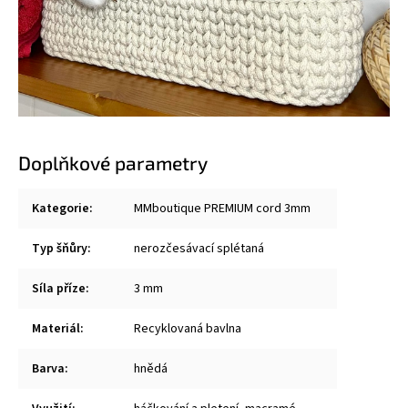
Doplňkové parametry
Kategorie
:
MMboutique PREMIUM cord 3mm
Typ šňůry
:
nerozčesávací splétaná
Síla příze
:
3 mm
Materiál
:
Recyklovaná bavlna
Barva
:
hnědá