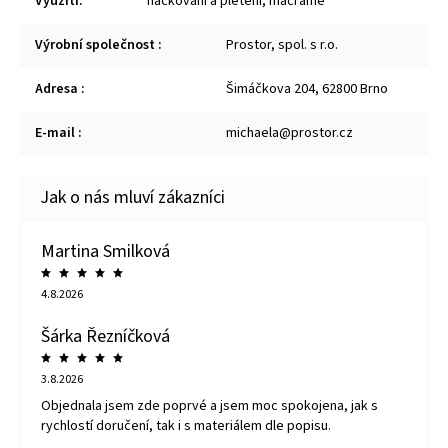
Využití
:
háčkování a pletení
,
macramé
Výrobní společnost
:
Prostor, spol. s r.o.
Adresa
:
Šimáčkova 204, 62800 Brno
E-mail
:
michaela@prostor.cz
Martina Smilková
4.8.2026
Šárka Řezníčková
3.8.2026
Objednala jsem zde poprvé a jsem moc spokojena, jak s
rychlostí doručení, tak i s materiálem dle popisu.