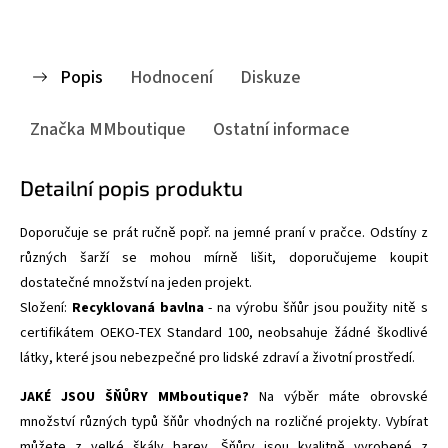
Popis
Hodnocení
Diskuze
Značka
MMboutique
Ostatní informace
Detailní popis produktu
Doporučuje se prát ručně popř. na jemné praní v pračce. Odstíny z
různých šarží se mohou mírně lišit, doporučujeme koupit
dostatečné množství na jeden projekt.
Složení:
Recyklovaná bavlna
- na výrobu šňůr jsou použity nitě s
certifikátem
OEKO-TEX Standard 100,
neobsahuje žádné škodlivé
látky, které jsou nebezpečné pro lidské zdraví a životní prostředí.
JAKÉ JSOU ŠŇŮRY MMboutique?
Na výběr máte obrovské
množství různých typů šňůr vhodných na rozličné projekty. Vybírat
můžete z velké škály barev. Šňůry jsou kvalitně vyrobené z