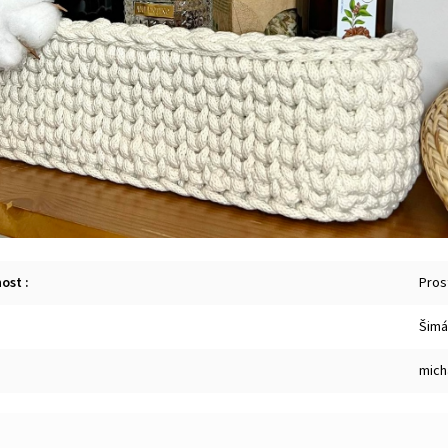
nost
:
Prost
Šimá
mich