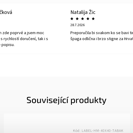
íčková
Natalija Žic
28.7.2026
m zde poprvé a jsem moc
Preporučila bi svakom ko se bavi ti
s rychlostí doručení, tak i s
špaga odlična i brzo stigne za Hrva
 popisu.
Související produkty
Kód:
LABEL-HM-40X40-TABAK