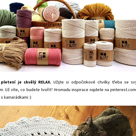
pletení je skvělý RELAX.
Užijte si odpočinkové chvilky třeba se s
. Už víte, co budete tvořit? Hromadu inspirace najdete na
pinterest.co
it s kamarádkami :)