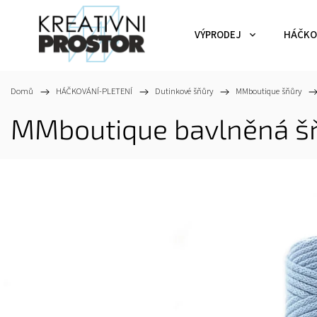
VÝPRODEJ
HÁČKO
Domů
/
HÁČKOVÁNÍ-PLETENÍ
/
Dutinkové šňůry
/
MMboutique šňůry
/
MMboutique bavlněná š