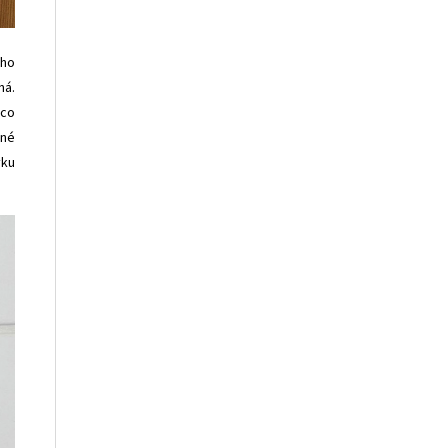
ého
ná.
ěco
vné
vku