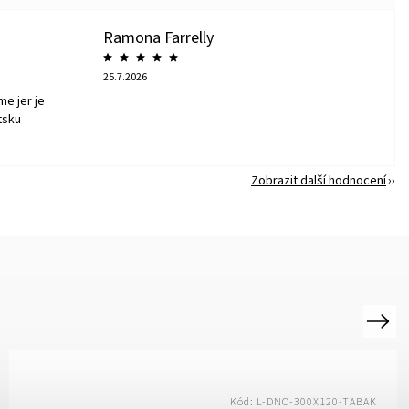
Ramona Farrelly
25.7.2026
me jer je
tsku
Zobrazit další hodnocení
Next
Kód:
L-DNO-300X120-TABAK