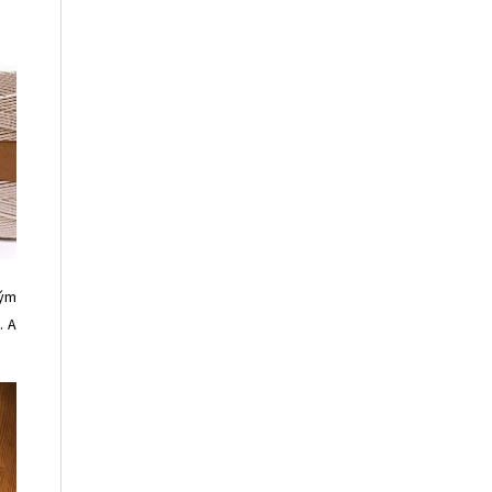
vým
m
. A