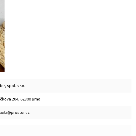
or, spol. s r.o.
čkova 204, 62800 Brno
aela@prostor.cz