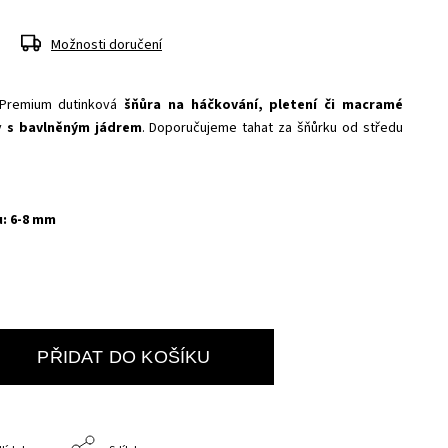
Možnosti doručení
Premium dutinková
šňůra na háčkování, pletení či macramé
ny
s bavlněným jádrem
. Doporučujeme tahat za šňůrku od středu
u: 6-8 mm
PŘIDAT DO KOŠÍKU