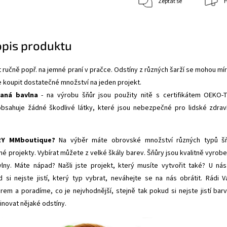
Zeptat se
H
opis produktu
 ručně popř. na jemné praní v pračce. Odstíny z různých šarží se mohou mí
e koupit dostatečné množství na jeden projekt.
vaná bavlna
- na výrobu šňůr jsou použity nitě s certifikátem
OEKO-
bsahuje žádné škodlivé látky, které jsou nebezpečné pro lidské zdrav
RY MMboutique?
Na výběr máte obrovské množství různých typů š
né projekty. Vybírat můžete z velké škály barev. Šňůry jsou kvalitně vyrob
lny. Máte nápad? Našli jste projekt, který musíte vytvořit také? U nás
 si nejste jistí, který typ vybrat, neváhejte se na nás obrátit. Rádi 
m a poradíme, co je nejvhodnější, stejně tak pokud si nejste jistí bar
novat nějaké odstíny.