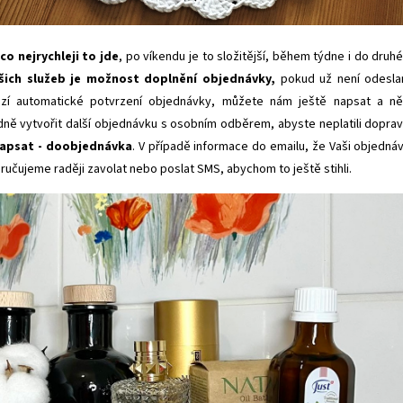
o nejrychleji to jde
, po víkendu je to složitější, během týdne i do druh
šich služeb je možnost doplnění objednávky,
pokud už není odesla
zí automatické potvrzení objednávky, můžete nám ještě napsat a n
dně vytvořit další objednávku s osobním odběrem, abyste neplatili dopra
apsat - doobjednávka
. V případě informace do emailu, že Vaši objedná
ručujeme raději zavolat nebo poslat SMS, abychom to ještě stihli.