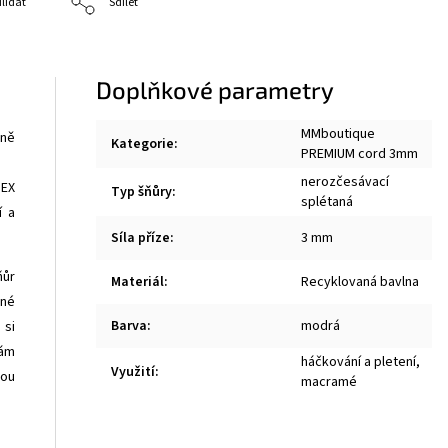
lídat
Sdílet
Doplňkové parametry
MMboutique
rně
Kategorie
:
PREMIUM cord 3mm
nerozčesávací
TEX
Typ šňůry
:
splétaná
í a
Síla příze
:
3 mm
ňůr
Materiál
:
Recyklovaná bavlna
ené
Barva
:
modrá
 si
Vám
háčkování a pletení
,
Využití
:
vou
macramé