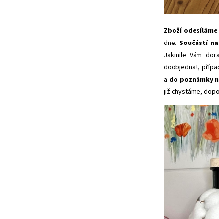
Zboží odesíláme c
dne.
Součástí na
Jakmile Vám dora
doobjednat, přípa
a
do poznámky n
již chystáme, dopo