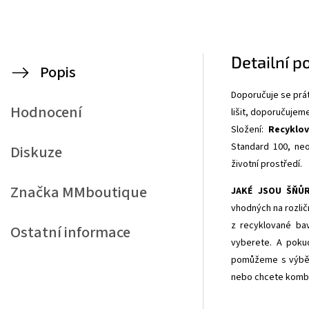
Detailní p
Popis
Doporučuje se prát
Hodnocení
lišit, doporučujem
Složení:
Recyklo
Standard 100,
neo
Diskuze
životní prostředí.
Značka
MMboutique
JAKÉ JSOU ŠŇŮ
vhodných na rozlič
z recyklované bav
Ostatní informace
vyberete. A pokud
pomůžeme s výběre
nebo chcete kombi