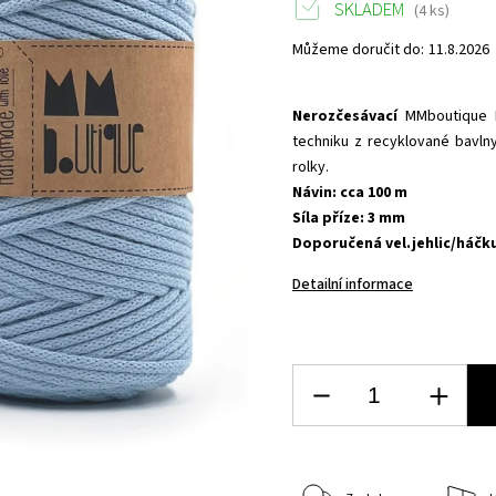
SKLADEM
(4 ks)
Můžeme doručit do:
11.8.2026
Nerozčesávací
MMboutique 
techniku z recyklované bavl
rolky.
Návin: cca 100 m
Síla příze: 3 mm
Doporučená vel.jehlic/háčk
Detailní informace