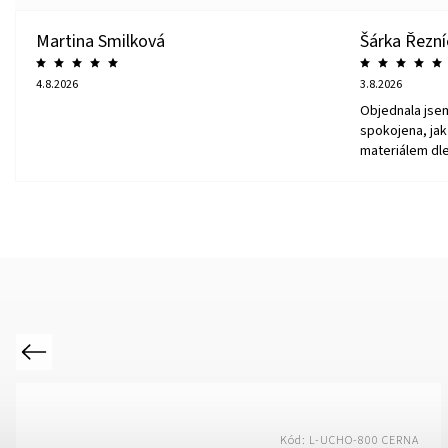
Martina Smilková
Šárka Řezn
4.8.2026
3.8.2026
Objednala jse
spokojena, jak 
materiálem dle
Previous
Kód:
L-UCHO-800 CERNA