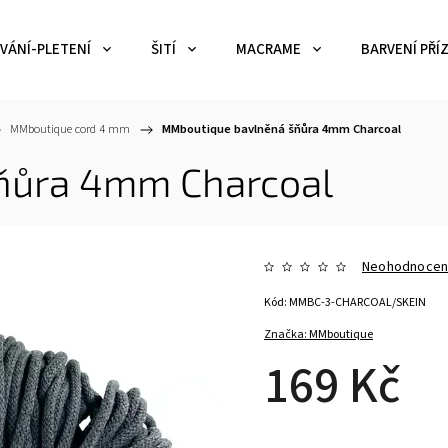
VÁNÍ-PLETENÍ
ŠITÍ
MACRAME
BARVENÍ PŘÍZ
MMboutique cord 4 mm
/
MMboutique bavlněná šňůra 4mm Charcoal
ňůra 4mm Charcoal
Neohodnoce
Kód:
MMBC-3-CHARCOAL/SKEIN
Značka:
MMboutique
169 Kč