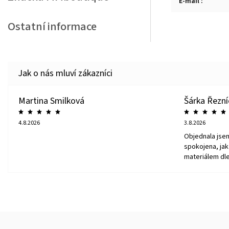
E-mail
:
Ostatní informace
Martina Smilková
Šárka Řezn
4.8.2026
3.8.2026
Objednala jse
spokojena, jak 
materiálem dle