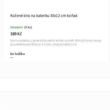
Opaskový šroub-sada 2ks černý mat
Skladem
(>10 ks)
42 Kč
pro opaskové
Sada spojovacích kvalitních šroubků pro kožená ucha
Do košíku