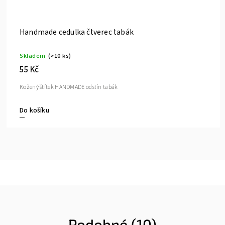
Kožené ucho 100 cm bílé
Skladem
(5 ks)
189 Kč
Kožené ucho odstín bílý, rozměr 1000x3/4 " s otvory pro
Do košíku
Podobné (10)