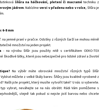
dutinková
šňůra na háčkování, pletení či macramé
techniku z
terovým jádrem
.
Nabízíme
verzi v přadenu nebo v rolce
, šňůra je
ím.
u: 6-8 mm
. na jemné praní v pračce. Odstíny z různých šarží se mohou mírně
tatečné množství na jeden projekt.
a
- na výrobu šňůr jsou použity nitě s certifikátem
OEKO-TEX
é škodlivé látky, které jsou nebezpečné pro lidské zdraví a životní
ique?
Na výběr máte obrovské množství různých typů šňůr
 Vybírat můžete z velké škály barev. Šňůry jsou kvalitně vyrobené z
? Našli jste projekt, který musíte vytvořit také? U nás si vyberete.
rý typ vybrat, neváhejte se na nás obrátit. Rádi Vám pomůžeme s
jvhodnější, stejně tak pokud si nejste jistí barvou nebo chcete