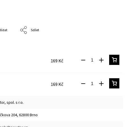
lídat
Sdílet
169 Kč
169 Kč
or, spol. s r.o.
čkova 204, 62800 Brno