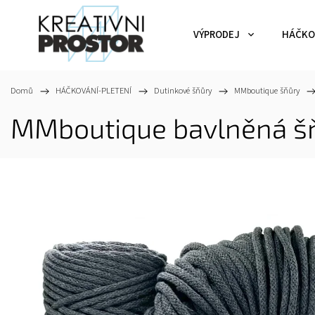
VÝPRODEJ
HÁČKO
Domů
/
HÁČKOVÁNÍ-PLETENÍ
/
Dutinkové šňůry
/
MMboutique šňůry
/
MMboutique bavlněná š