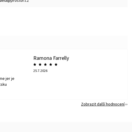
aela@prostor.cz
Ramona Farrelly
25.7.2026
me jer je
tsku
Zobrazit další hodnocení