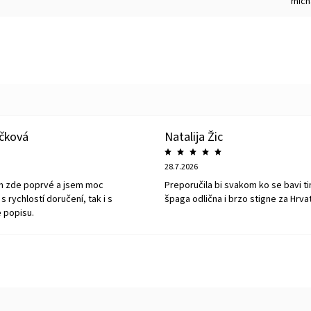
mich
íčková
Natalija Žic
28.7.2026
m zde poprvé a jsem moc
Preporučila bi svakom ko se bavi ti
s rychlostí doručení, tak i s
špaga odlična i brzo stigne za Hrva
 popisu.