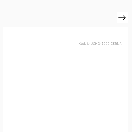
Next
-UCHO-1000 BILA
Kód:
L-UC