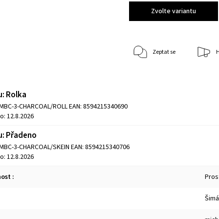
Zvolte variantu
Zeptat se
H
u: Rolka
MMBC-3-CHARCOAL/ROLL
EAN:
8594215340690
o:
12.8.2026
u: Přadeno
MMBC-3-CHARCOAL/SKEIN
EAN:
8594215340706
o:
12.8.2026
nost
:
Prost
Šimá