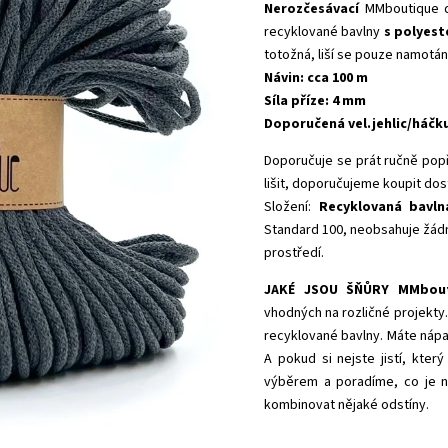
Nerozčesávací
MMboutique 
recyklované bavlny
s polyes
totožná, liší se pouze namotán
Návin: cca 100 m
Síla příze: 4 mm
Doporučená vel.jehlic/háčk
Doporučuje se prát ručně popř
lišit, doporučujeme koupit dos
Složení:
Recyklovaná bavln
Standard 100,
neobsahuje žádn
prostředí.
JAKÉ JSOU ŠŇŮRY MMbout
vhodných na rozličné projekty.
recyklované bavlny. Máte nápad
A pokud si nejste jistí, kte
výběrem a poradíme, co je ne
kombinovat nějaké odstíny.