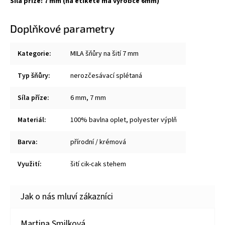
Síla příze: 7 mm (na etiketě má výrobce 6mm)
Doplňkové parametry
Kategorie
:
MILA šňůry na šití 7 mm
Typ šňůry
:
nerozčesávací splétaná
Síla příze
:
6 mm
,
7 mm
Materiál
:
100% bavlna oplet, polyester výplň
Barva
:
přírodní / krémová
Využití
:
šití cik-cak stehem
Martina Smilková