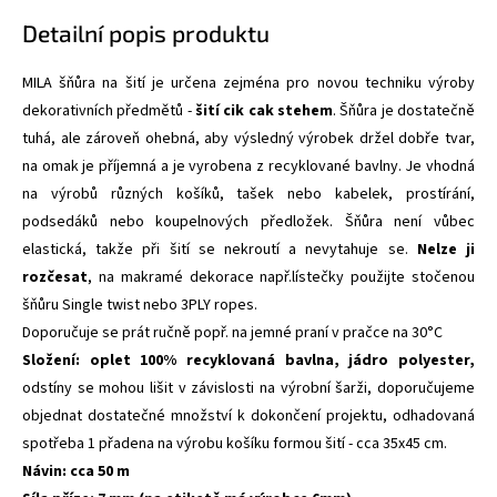
Detailní popis produktu
MILA šňůra na šití je určena zejména pro novou techniku výroby
dekorativních předmětů -
šití cik cak stehem
. Šňůra je dostatečně
tuhá, ale zároveň ohebná, aby výsledný výrobek držel dobře tvar,
na omak je příjemná a je vyrobena z recyklované bavlny. Je vhodná
na výrobů různých košíků, tašek nebo kabelek, prostírání,
podsedáků nebo koupelnových předložek. Šňůra není vůbec
elastická, takže při šití se nekroutí a nevytahuje se.
Nelze ji
rozčesat
, na makramé dekorace např.lístečky použijte stočenou
šňůru Single twist nebo 3PLY ropes.
Doporučuje se prát ručně popř. na jemné praní v pračce na 30°C
Složení: oplet 100% recyklovaná bavlna, jádro polyester,
odstíny se mohou lišit v závislosti na výrobní šarži, doporučujeme
objednat dostatečné množství k dokončení projektu, odhadovaná
spotřeba 1 přadena na výrobu košíku formou šití - cca 35x45 cm.
Návin: cca 50 m