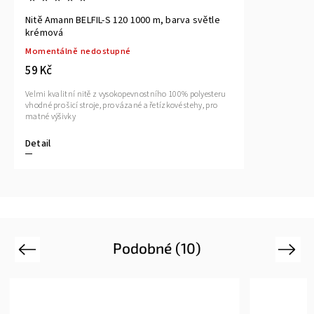
Nitě Amann BELFIL-S 120 1000 m, barva světle
krémová
Momentálně nedostupné
59 Kč
Velmi kvalitní nitě z vysokopevnostního 100% polyesteru
vhodné pro šicí stroje, pro vázané a řetízkové stehy, pro
matné výšivky
Detail
Podobné (10)
Previous
Next