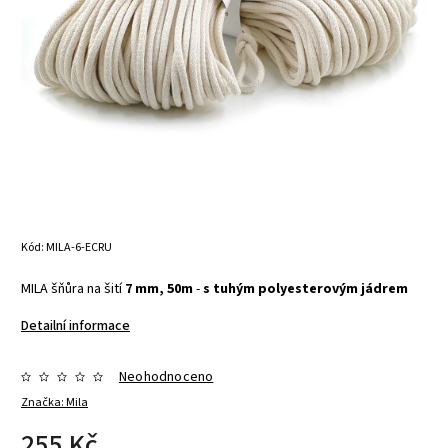
Kód:
MILA-6-ECRU
MILA šňůra na šití
7 mm, 50m
-
s tuhým polyesterovým jádrem
Detailní informace
Neohodnoceno
Značka:
Mila
255 Kč