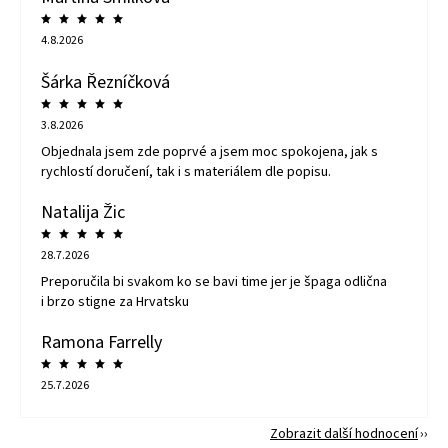
4.8.2026
Šárka Řezníčková
3.8.2026
Objednala jsem zde poprvé a jsem moc spokojena, jak s
rychlostí doručení, tak i s materiálem dle popisu.
Natalija Žic
28.7.2026
Preporučila bi svakom ko se bavi time jer je špaga odlična
i brzo stigne za Hrvatsku
Ramona Farrelly
25.7.2026
Zobrazit další hodnocení