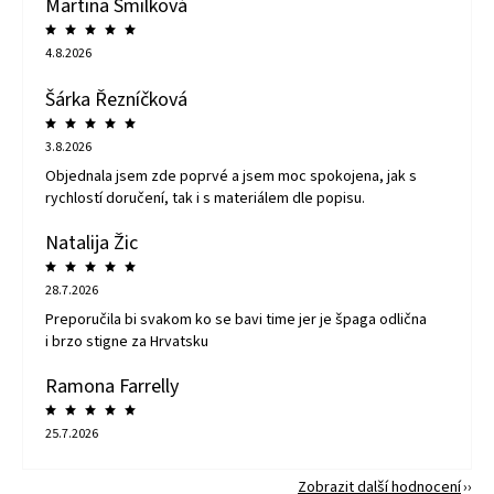
Martina Smilková
4.8.2026
Šárka Řezníčková
3.8.2026
Objednala jsem zde poprvé a jsem moc spokojena, jak s
rychlostí doručení, tak i s materiálem dle popisu.
Natalija Žic
28.7.2026
Preporučila bi svakom ko se bavi time jer je špaga odlična
i brzo stigne za Hrvatsku
Ramona Farrelly
25.7.2026
Zobrazit další hodnocení