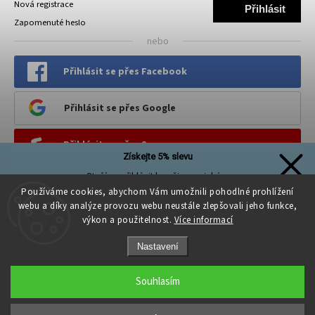
Nová registrace
Přihlásit
Zapomenuté heslo
se
nebo
Přihlásit se přes Facebook
Přihlásit se přes Google
Přihlásit se přes Seznam
Získejte 5% slevu
Stačí se přihlásit k našim novinkám
PINTEREST
a sleva na první nákup je Vaše!
Používáme cookies, abychom Vám umožnili pohodlné prohlížení
webu a díky analýze provozu webu neustále zlepšovali jeho funkce,
výkon a použitelnost.
Více informací
Nastavení
Přihlásit se a získat slevu
Souhlasím
Copyright 2026
Kreativni.PROSTOR
. Všechna práva vyhrazena.
Zásady zpracování osobních údajů
Upravit nastavení cookies