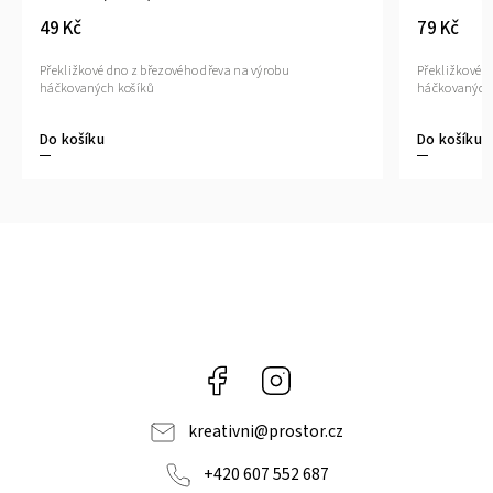
79 Kč
eva na výrobu
Překližkové dno z březového dřeva na výrobu
háčkovaných košíků
Do košíku
Facebook
Instagram
kreativni
@
prostor.cz
+420 607 552 687