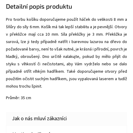
Detailní popis produktu
Pro tvorbu košíku doporučujeme použít háček do velikosti 8 mm a
šňůry do síly 6 mm. Košík má tak lepší stabilitu a je pevnější. Otvory
v překližce mají cca 10 mm. Síla překližky je 3 mm. Překližka je
surová, lze ji tedy případně natřít i barevnou lazurou na dřevo do
požadované barvy, není to však nutné, je krásná i přírodní, povrch je
hladký, obroušený. Dno určitě nalakujte, pokud by mělo přijít do
styku s vlhkostí či nečistotami, aby Vám vydrželo nebo se dalo
případně otřít vlhkým hadříkem. Také doporučujeme otvory před
použitím očistit suchým hadříkem, jsou vypalovaná laserem a tudíž
mohou trochu špinit.
Průměr: 35 cm