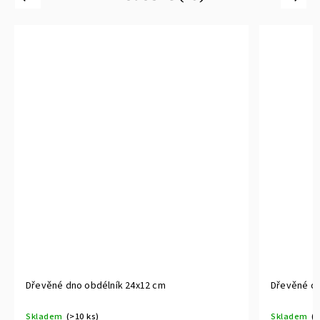
.
x12 cm
Dřevěné dno čtverec 30x30 cm
Skladem
(10 ks)