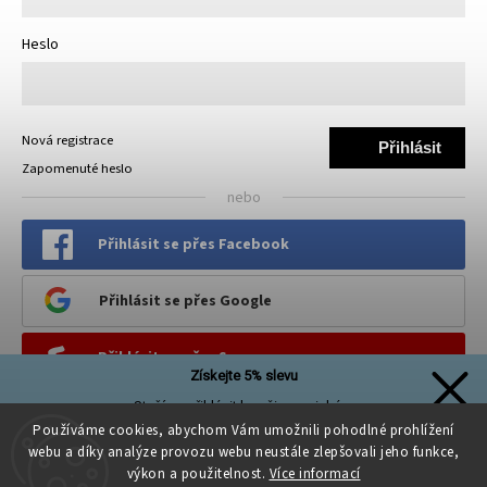
Heslo
Nová registrace
Přihlásit
Zapomenuté heslo
se
nebo
Přihlásit se přes Facebook
Přihlásit se přes Google
Přihlásit se přes Seznam
Získejte 5% slevu
Stačí se přihlásit k našim novinkám
PINTEREST
a sleva na první nákup je Vaše!
Používáme cookies, abychom Vám umožnili pohodlné prohlížení
webu a díky analýze provozu webu neustále zlepšovali jeho funkce,
výkon a použitelnost.
Více informací