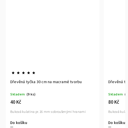
macramé tvorbu
Dřevěná tyčka 80 cm na macramé tvorbu
Skladem
(1 ks)
80 Kč
broušenými hranami
Buková kulatina pr.16 mm s obroušenými hranami
Do košíku