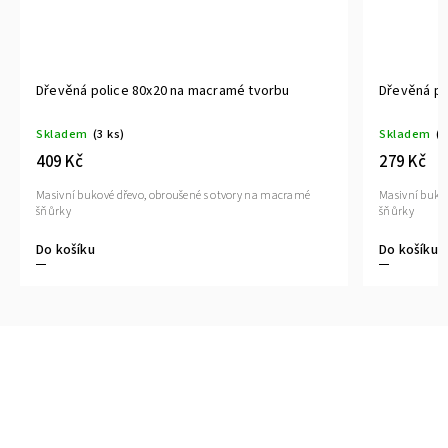
e 80x20 na macramé tvorbu
Dřevěná police 40x20 na macra
Skladem
(4 ks)
279 Kč
řevo, obroušené s otvory na macramé
Masivní bukové dřevo, obroušené s ot
šňůrky
Do košíku