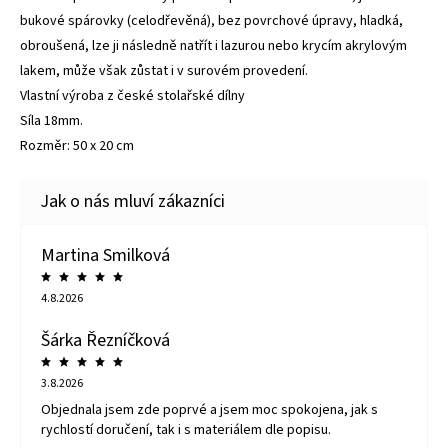
bukové spárovky (celodřevěná), bez povrchové úpravy, hladká,
obroušená, lze ji následně natřít i lazurou nebo krycím akrylovým
lakem, může však zůstat i v surovém provedení.
Vlastní výroba z české stolařské dílny
Síla 18mm.
Rozměr: 50 x 20 cm
Martina Smilková
4.8.2026
Šárka Řezníčková
3.8.2026
Objednala jsem zde poprvé a jsem moc spokojena, jak s
rychlostí doručení, tak i s materiálem dle popisu.