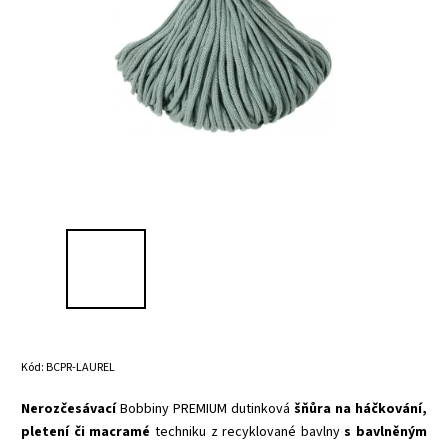
Kód:
BCPR-LAUREL
Nerozčesávací
Bobbiny PREMIUM dutinková
šňůra na háčkování,
pletení či macramé
techniku z recyklované bavlny
s bavlněným