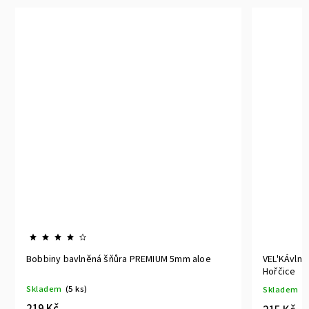
Bobbiny bavlněná šňůra PREMIUM 5mm aloe
VEL'KÁvlna
Hořčice
Skladem
(5 ks)
Skladem
(2
219 Kč