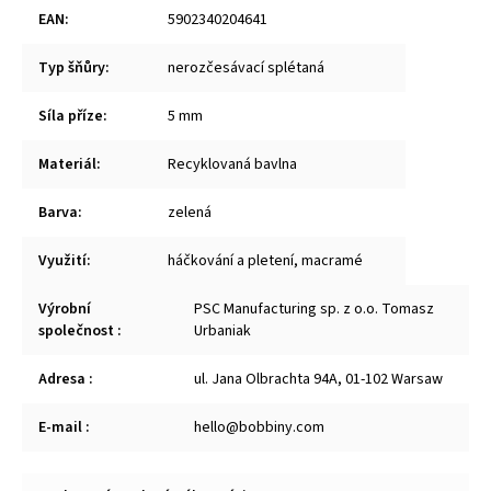
EAN
:
5902340204641
Typ šňůry
:
nerozčesávací splétaná
Síla příze
:
5 mm
Materiál
:
Recyklovaná bavlna
Barva
:
zelená
Využití
:
háčkování a pletení
,
macramé
Výrobní
PSC Manufacturing sp. z o.o. Tomasz
společnost
:
Urbaniak
Adresa
:
ul. Jana Olbrachta 94A, 01-102 Warsaw
E-mail
:
hello@bobbiny.com