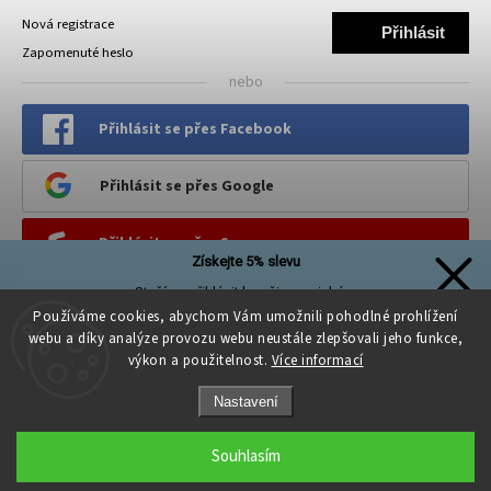
Nová registrace
Přihlásit
Zapomenuté heslo
se
nebo
Přihlásit se přes Facebook
Přihlásit se přes Google
Přihlásit se přes Seznam
Získejte 5% slevu
Stačí se přihlásit k našim novinkám
PINTEREST
a sleva na první nákup je Vaše!
Používáme cookies, abychom Vám umožnili pohodlné prohlížení
webu a díky analýze provozu webu neustále zlepšovali jeho funkce,
výkon a použitelnost.
Více informací
Nastavení
Přihlásit se a získat slevu
Souhlasím
Copyright 2026
Kreativni.PROSTOR
. Všechna práva vyhrazena.
Zásady zpracování osobních údajů