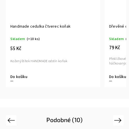
Handmade cedulka čtverec koňak
Dřevěné dn
Skladem
(>10 ks)
Skladem
(1
79 Kč
55 Kč
Překližkové d
Kožený štítek HANDMADE odstín koňak
háčkovaných
Do košíku
Do košíku
Podobné (10)
Previous
Next