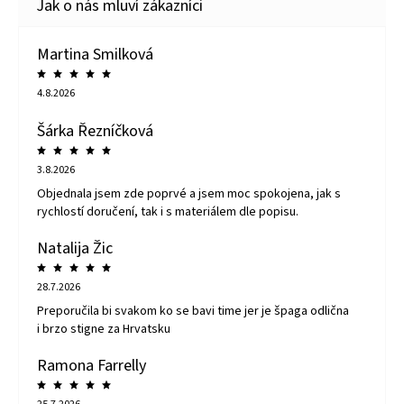
Martina Smilková
4.8.2026
Šárka Řezníčková
3.8.2026
Objednala jsem zde poprvé a jsem moc spokojena, jak s
rychlostí doručení, tak i s materiálem dle popisu.
Natalija Žic
28.7.2026
Preporučila bi svakom ko se bavi time jer je špaga odlična
i brzo stigne za Hrvatsku
Ramona Farrelly