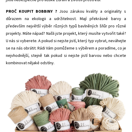
jsou nebezpečné pro lidské zdraví a životní prostředí.
PROČ KOUPIT BOBBINY ?
Jsou zárukou kvality a originality s
důrazem na ekologii a udržitelnost. Mají překrásné barvy a
především největší výběr různých typů bavlněných šňůr pro různé
projekty. Máte nápad? Našli jste projekt, který musíte vytvořit také?
U nás si vyberete. A pokud si nejste jistí, který typ vybrat, neváhejte
se na nás obrátit. Rádi Vám pomůžeme s výběrem a poradíme, co je
nejvhodnější, stejně tak pokud si nejste jistí barvou nebo chcete
kombinovat nějaké odstíny.