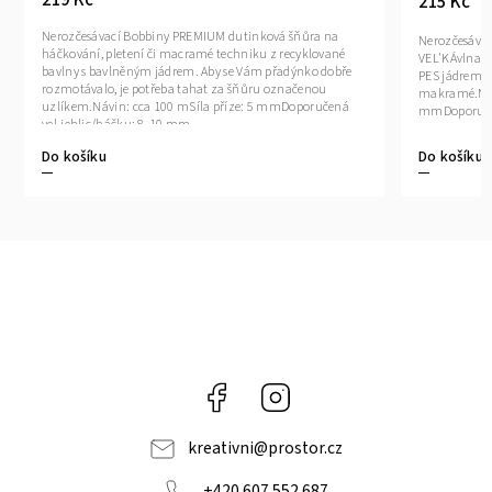
215 Kč
Nerozčesávací Bobbiny PREMIUM dutinková šňůra na
Nerozčesávací
háčkování, pletení či macramé techniku z recyklované
VEL'KÁvlna z 
bavlny s bavlněným jádrem. Aby se Vám přadýnko dobře
PES jádrem v
rozmotávalo, je potřeba tahat za šňůru označenou
makramé.Návi
uzlíkem.Návin: cca 100 mSíla příze: 5 mmDoporučená
mmDoporučen
vel.jehlic/háčku: 8-10 mm
Do košíku
Do košíku
Facebook
Instagram
kreativni
@
prostor.cz
+420 607 552 687