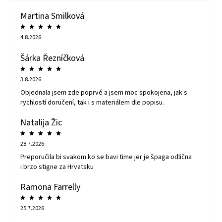
Martina Smilková
4.8.2026
Šárka Řezníčková
3.8.2026
Objednala jsem zde poprvé a jsem moc spokojena, jak s
rychlostí doručení, tak i s materiálem dle popisu.
Natalija Žic
28.7.2026
Preporučila bi svakom ko se bavi time jer je špaga odlična
i brzo stigne za Hrvatsku
Ramona Farrelly
25.7.2026