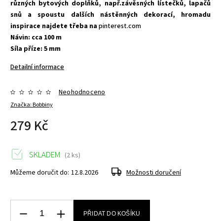
různých bytových doplňků, např.závěsných lístečků, lapačů
snů a spoustu dalších nástěnných dekorací, hromadu
inspirace najdete třeba na
pinterest.com
Návin: cca 100 m
Síla příze: 5 mm
Detailní informace
Neohodnoceno
Značka:
Bobbiny
279 Kč
SKLADEM
(2 ks)
Můžeme doručit do:
12.8.2026
Možnosti doručení
PŘIDAT DO KOŠÍKU