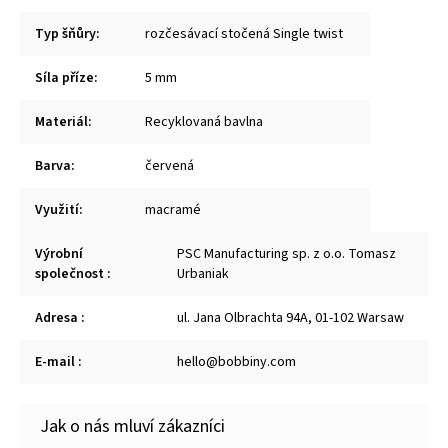
Typ šňůry
:
rozčesávací stočená Single twist
Síla příze
:
5 mm
Materiál
:
Recyklovaná bavlna
Barva
:
červená
Využití
:
macramé
Výrobní
PSC Manufacturing sp. z o.o. Tomasz
společnost
:
Urbaniak
Adresa
:
ul. Jana Olbrachta 94A, 01-102 Warsaw
E-mail
:
hello@bobbiny.com