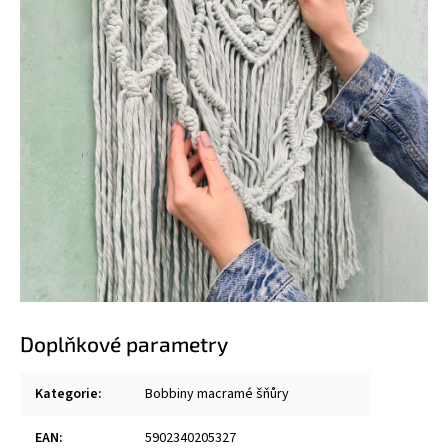
Doplňkové parametry
Kategorie
:
Bobbiny macramé šňůry
EAN
:
5902340205327