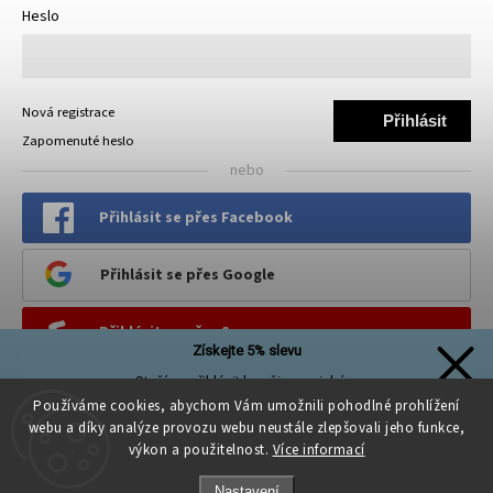
Heslo
Nová registrace
Přihlásit
Zapomenuté heslo
se
nebo
Přihlásit se přes Facebook
Přihlásit se přes Google
Přihlásit se přes Seznam
Získejte 5% slevu
Stačí se přihlásit k našim novinkám
PINTEREST
a sleva na první nákup je Vaše!
Používáme cookies, abychom Vám umožnili pohodlné prohlížení
webu a díky analýze provozu webu neustále zlepšovali jeho funkce,
výkon a použitelnost.
Více informací
Nastavení