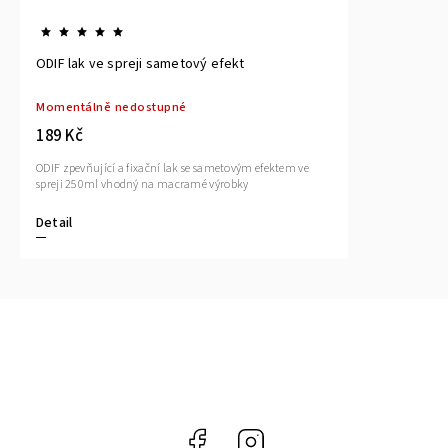
ODIF lak ve spreji sametový efekt
Momentálně nedostupné
189 Kč
ODIF zpevňující a fixační lak se sametovým efektem ve
spreji 250ml vhodný na macramé výrobky
Detail
Facebook
Instagram