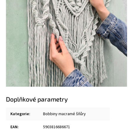
Doplňkové parametry
Kategorie
:
Bobbiny macramé šňůry
EAN
:
5903816686671