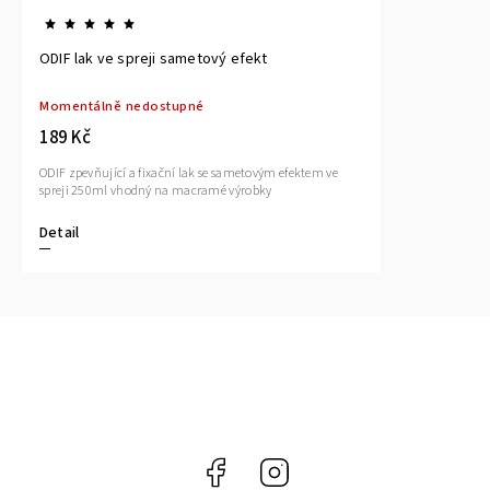
ODIF lak ve spreji sametový efekt
Momentálně nedostupné
189 Kč
ODIF zpevňující a fixační lak se sametovým efektem ve
spreji 250ml vhodný na macramé výrobky
Detail
Facebook
Instagram