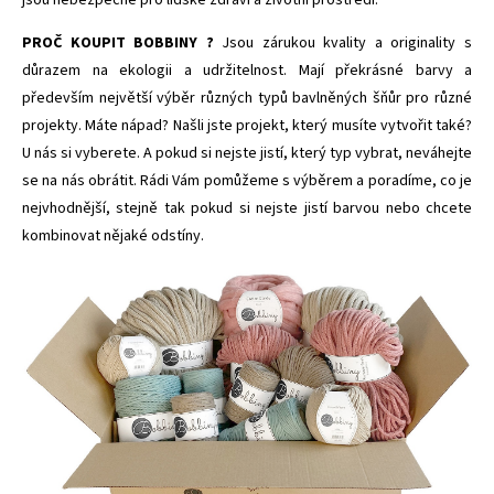
jsou nebezpečné pro lidské zdraví a životní prostředí.
PROČ KOUPIT BOBBINY ?
Jsou zárukou kvality a originality s
důrazem na ekologii a udržitelnost. Mají překrásné barvy a
především největší výběr různých typů bavlněných šňůr pro různé
projekty. Máte nápad? Našli jste projekt, který musíte vytvořit také?
U nás si vyberete. A pokud si nejste jistí, který typ vybrat, neváhejte
se na nás obrátit. Rádi Vám pomůžeme s výběrem a poradíme, co je
nejvhodnější, stejně tak pokud si nejste jistí barvou nebo chcete
kombinovat nějaké odstíny.