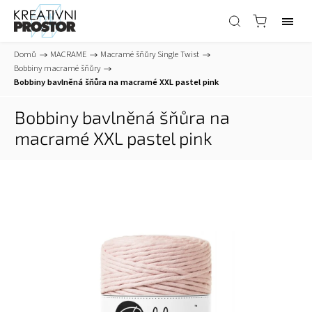
Domů
/
MACRAME
/
Macramé šňůry Single Twist
/
Bobbiny macramé šňůry
/
Bobbiny bavlněná šňůra na macramé XXL pastel pink
Bobbiny bavlněná šňůra na
macramé XXL pastel pink