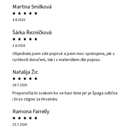
Martina Smilková
4.8.2026
Šárka Řezníčková
3.8.2026
Objednala jsem zde poprvé a jsem moc spokojena, jak s
rychlostí doručení, tak i s materiálem dle popisu.
Natalija Žic
28.7.2026
Preporučila bi svakom ko se bavi time jer je špaga odlična
i brzo stigne za Hrvatsku
Ramona Farrelly
25.7.2026