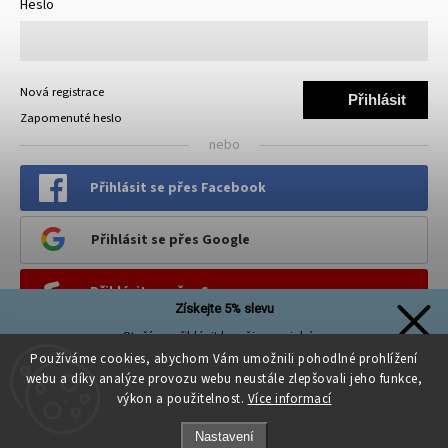
Heslo
Nová registrace
Přihlásit
Zapomenuté heslo
se
nebo
Přihlásit se přes Facebook
Přihlásit se přes Google
Přihlásit se přes Seznam
Získejte 5% slevu
Stačí se přihlásit k našim novinkám
PINTEREST
a sleva na první nákup je Vaše!
Používáme cookies, abychom Vám umožnili pohodlné prohlížení
webu a díky analýze provozu webu neustále zlepšovali jeho funkce,
výkon a použitelnost.
Více informací
Nastavení
Přihlásit se a získat slevu