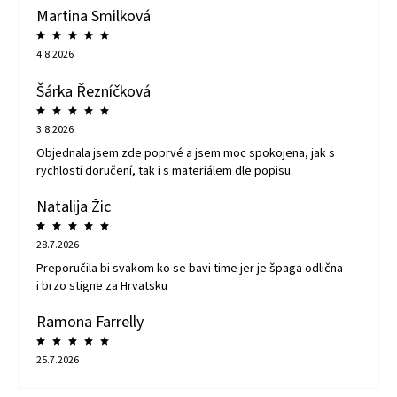
Martina Smilková
4.8.2026
Šárka Řezníčková
3.8.2026
Objednala jsem zde poprvé a jsem moc spokojena, jak s
rychlostí doručení, tak i s materiálem dle popisu.
Natalija Žic
28.7.2026
Preporučila bi svakom ko se bavi time jer je špaga odlična
i brzo stigne za Hrvatsku
Ramona Farrelly
25.7.2026