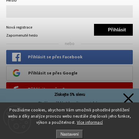
Heslo
Nová registrace
Přihlásit
Zapomenuté heslo
se
nebo
Přihlásit se přes Facebook
Přihlásit se přes Google
Přihlásit se přes Seznam
Získejte 5% slevu
Stačí se přihlásit k našim novinkám
PINTEREST
a sleva na první nákup je Vaše!
Používáme cookies, abychom Vám umožnili pohodlné prohlížení
webu a díky analýze provozu webu neustále zlepšovali jeho funkce,
výkon a použitelnost.
Více informací
Nastavení
Přihlásit se a získat slevu