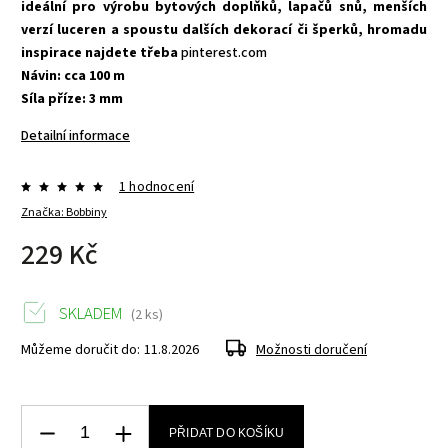
ideální pro výrobu bytových doplňků, lapačů snů, menších
verzí luceren a spoustu dalších dekorací či šperků, hromadu
inspirace najdete třeba
pinterest.com
Návin: cca 100 m
Síla příze: 3 mm
Detailní informace
1 hodnocení
Značka:
Bobbiny
229 Kč
SKLADEM
(2 ks)
Můžeme doručit do:
11.8.2026
Možnosti doručení
PŘIDAT DO KOŠÍKU