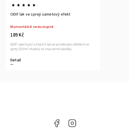
ODIF lak ve spreji sametový efekt
Momentálně nedostupné
189 Kč
ODIF zpevňující a fixační lak se sametovým efektem ve
spreji 250ml vhodný na macramé výrobky
Detail
Facebook
Instagram