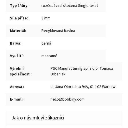
Typ šňůry
:
rozčesávací stočená Single twist
Síla příze
:
3 mm
Materiál
:
Recyklovaná bavlna
Barva
:
černá
Využití
:
macramé
Výrobní
PSC Manufacturing sp. z o.o. Tomasz
společnost
:
Urbaniak
Adresa
:
ul. Jana Olbrachta 94A, 01-102 Warsaw
E-mail
:
hello@bobbiny.com