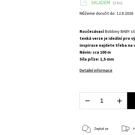
SKLADEM
(2 ks)
Můžeme doručit do:
12.8.2026
Rozčesávací
Bobbiny BABY s
tenká verze je ideální pro 
inspirace najdete třeba na
Návin: cca 100 m
Síla příze: 1,5 mm
Detailní informace
Zeptat se
H