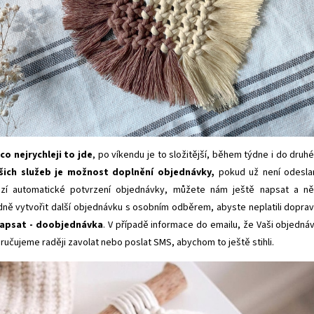
o nejrychleji to jde
, po víkendu je to složitější, během týdne i do druh
šich služeb je možnost doplnění objednávky,
pokud už není odesla
zí automatické potvrzení objednávky, můžete nám ještě napsat a n
dně vytvořit další objednávku s osobním odběrem, abyste neplatili dopra
apsat - doobjednávka
. V případě informace do emailu, že Vaši objedná
ručujeme raději zavolat nebo poslat SMS, abychom to ještě stihli.