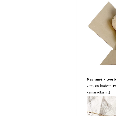
Macramé - tvorba
víte, co budete t
kamarádkami :)