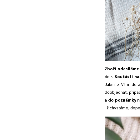
Zboží odesíláme c
dne.
Součástí na
Jakmile Vám dora
doobjednat, přípa
a
do poznámky n
již chystáme, dopo