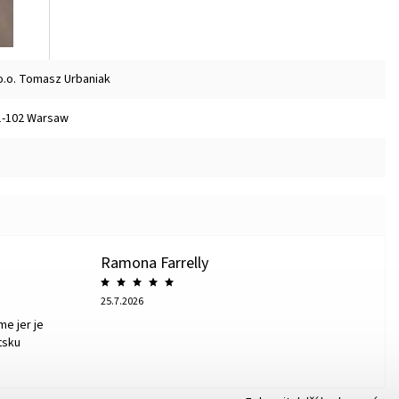
o.o. Tomasz Urbaniak
01-102 Warsaw
Ramona Farrelly
25.7.2026
me jer je
tsku