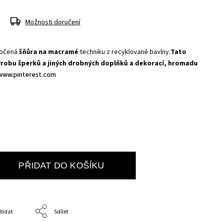
Možnosti doručení
točená
šňůra na macramé
techniku z recyklované bavlny.
Tato
výrobu šperků a jiných drobných doplňků a dekorací, hromadu
www.pinterest.com
PŘIDAT DO KOŠÍKU
lídat
Sdílet