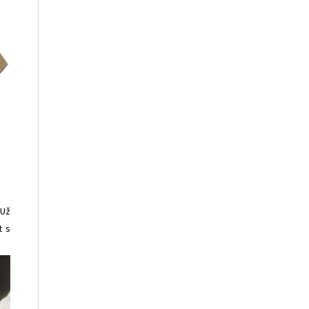
 Už
t s