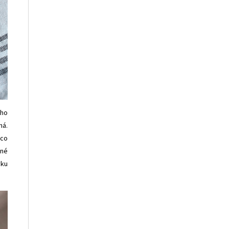
ého
ná.
ěco
vné
vku