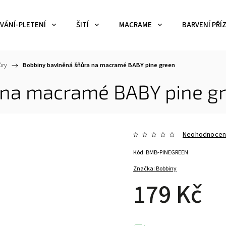
VÁNÍ-PLETENÍ
ŠITÍ
MACRAME
BARVENÍ PŘÍZ
ůry
/
Bobbiny bavlněná šňůra na macramé BABY pine green
 na macramé BABY pine g
Neohodnoce
Kód:
BMB-PINEGREEN
Značka:
Bobbiny
179 Kč