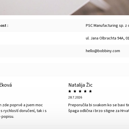
nost
:
PSC Manufacturing sp. z 
ul. Jana Olbrachta 94A, 
hello@bobbiny.com
íčková
Natalija Žic
28.7.2026
m zde poprvé a jsem moc
Preporučila bi svakom ko se bavi ti
s rychlostí doručení, tak i s
špaga odlična i brzo stigne za Hrva
 popisu.