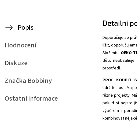
Detailní p
Popis
Doporučuje se prát
Hodnocení
lišit, doporučujem
Složení:
OEKO-T
děti,
neobsahuje 
Diskuze
prostředí.
Značka
Bobbiny
PROČ KOUPIT B
udržitelnost. Mají
různé projekty. Má
Ostatní informace
pokud si nejste j
výběrem a poradím
kombinovat nějaké