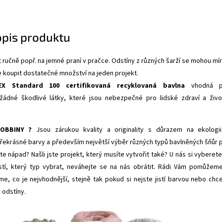
opis produktu
 ručně popř. na jemné praní v pračce. Odstíny z různých šarží se mohou mí
e koupit dostatečné množství na jeden projekt.
EX Standard 100 certifikovaná recyklovaná bavlna
vhodná p
žádné škodlivé látky, které jsou nebezpečné pro lidské zdraví a živo
OBBINY ?
Jsou zárukou kvality a originality s důrazem na ekologi
 překrásné barvy a především největší výběr různých typů bavlněných šňůr 
te nápad? Našli jste projekt, který musíte vytvořit také? U nás si vyberete
istí, který typ vybrat, neváhejte se na nás obrátit. Rádi Vám pomůžem
e, co je nejvhodnější, stejně tak pokud si nejste jistí barvou nebo chc
 odstíny.