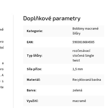
Doplňkové parametry
Bobbiny macramé
rně
Kategorie
:
šňůry
ro
EAN
:
5903816684585
tní
rozčesávací
Typ šňůry
:
stočená Single
twist
i a
pro
Síla příze
:
1,5 mm
. A
Materiál
:
Recyklovaná bavlna
e s
ete
Barva
:
zelená
Využití
:
macramé