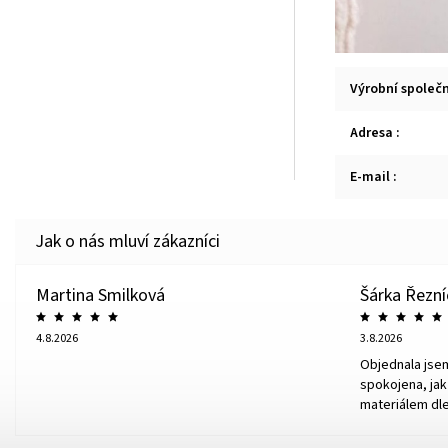
Výrobní společ
Adresa
:
E-mail
:
Martina Smilková
Šárka Řezn
4.8.2026
3.8.2026
Objednala jse
spokojena, jak 
materiálem dle