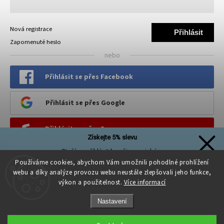
Nová registrace
Přihlásit
Zapomenuté heslo
se
nebo
Přihlásit se přes Facebook
Přihlásit se přes Google
Přihlásit se přes Seznam
Získejte 5% slevu
Stačí se přihlásit k našim novinkám
PINTEREST
a sleva na první nákup je Vaše!
Používáme cookies, abychom Vám umožnili pohodlné prohlížení
webu a díky analýze provozu webu neustále zlepšovali jeho funkce,
výkon a použitelnost.
Více informací
Nastavení
Přihlásit se a získat slevu