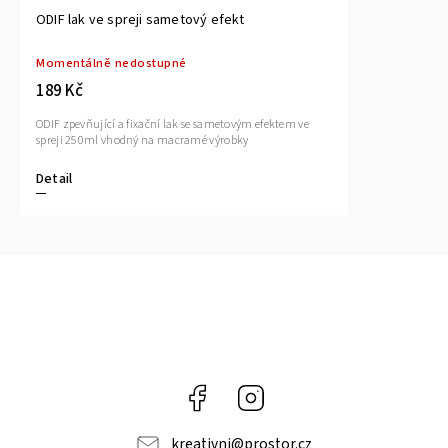
ODIF lak ve spreji sametový efekt
Momentálně nedostupné
189 Kč
ODIF zpevňující a fixační lak se sametovým efektem ve
spreji 250ml vhodný na macramé výrobky
Detail
Facebook
Instagram
kreativni
@
prostor.cz