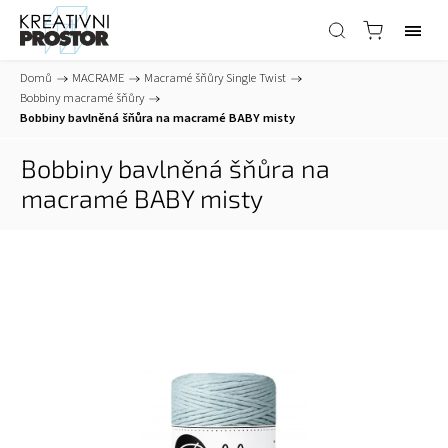
Domů
/
MACRAME
/
Macramé šňůry Single Twist
/
Bobbiny macramé šňůry
/
Bobbiny bavlněná šňůra na macramé BABY misty
Bobbiny bavlněná šňůra na
macramé BABY misty