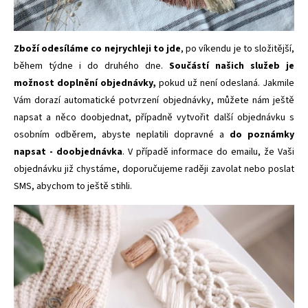
Zboží odesíláme co nejrychleji to jde
, po víkendu je to složitější,
během týdne i do druhého dne.
Součástí našich služeb je
možnost doplnění objednávky,
pokud už není odeslaná. Jakmile
Vám dorazí automatické potvrzení objednávky, můžete nám ještě
napsat a něco doobjednat, případně vytvořit další objednávku s
osobním odběrem, abyste neplatili dopravné a
do poznámky
napsat - doobjednávka
. V případě informace do emailu, že Vaši
objednávku již chystáme, doporučujeme raději zavolat nebo poslat
SMS, abychom to ještě stihli.