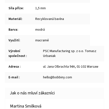
Síla příze
:
1,5 mm
Materiál
:
Recyklovaná bavlna
Barva
:
modrá
Využití
:
macramé
Výrobní
PSC Manufacturing sp. z o.o. Tomasz
společnost
:
Urbaniak
Adresa
:
ul. Jana Olbrachta 94A, 01-102 Warsaw
E-mail
:
hello@bobbiny.com
Martina Smilková