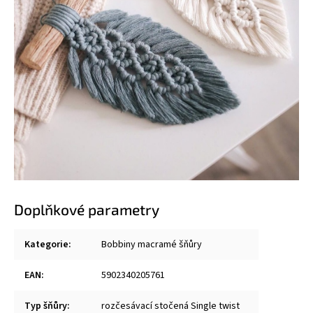
Doplňkové parametry
Kategorie
:
Bobbiny macramé šňůry
EAN
:
5902340205761
Typ šňůry
:
rozčesávací stočená Single twist