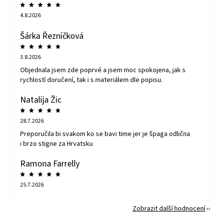
4.8.2026
Šárka Řezníčková
3.8.2026
Objednala jsem zde poprvé a jsem moc spokojena, jak s
rychlostí doručení, tak i s materiálem dle popisu.
Natalija Žic
28.7.2026
Preporučila bi svakom ko se bavi time jer je špaga odlična
i brzo stigne za Hrvatsku
Ramona Farrelly
25.7.2026
Zobrazit další hodnocení