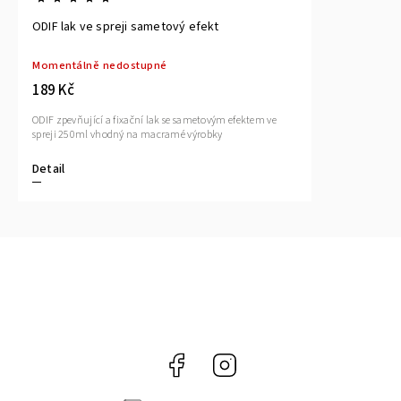
ODIF lak ve spreji sametový efekt
Momentálně nedostupné
189 Kč
ODIF zpevňující a fixační lak se sametovým efektem ve
spreji 250ml vhodný na macramé výrobky
Detail
Facebook
Instagram