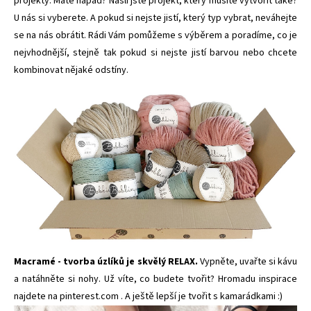
projekty. Máte nápad? Našli jste projekt, který musíte vytvořit také?
U nás si vyberete. A pokud si nejste jistí, který typ vybrat, neváhejte
se na nás obrátit. Rádi Vám pomůžeme s výběrem a poradíme, co je
nejvhodnější, stejně tak pokud si nejste jistí barvou nebo chcete
kombinovat nějaké odstíny.
Macramé - tvorba úzlíků je skvělý RELAX.
Vypněte, uvařte si kávu
a
natáhněte si nohy. Už víte, co budete tvořit? Hromadu inspirace
najdete na
pinterest.com
. A ještě lepší je tvořit s kamarádkami :)