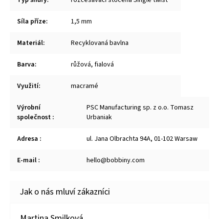
Síla příze
:
1,5 mm
Materiál
:
Recyklovaná bavlna
Barva
:
růžová
,
fialová
Využití
:
macramé
Výrobní
PSC Manufacturing sp. z o.o. Tomasz
společnost
:
Urbaniak
Adresa
:
ul. Jana Olbrachta 94A, 01-102 Warsaw
E-mail
:
hello@bobbiny.com
Martina Smilková