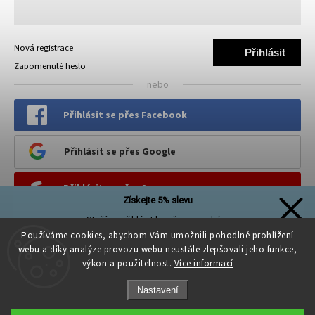
Nová registrace
Přihlásit
Zapomenuté heslo
se
nebo
Přihlásit se přes Facebook
Přihlásit se přes Google
Přihlásit se přes Seznam
Získejte 5% slevu
Stačí se přihlásit k našim novinkám
PINTEREST
a sleva na první nákup je Vaše!
Používáme cookies, abychom Vám umožnili pohodlné prohlížení
webu a díky analýze provozu webu neustále zlepšovali jeho funkce,
výkon a použitelnost.
Více informací
Nastavení
Přihlásit se a získat slevu