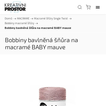
Domů
/
MACRAME
/
Macramé šňůry Single Twist
/
Bobbiny macramé šňůry
/
Bobbiny bavlněná šňůra na macramé BABY mauve
Bobbiny bavlněná šňůra na
macramé BABY mauve