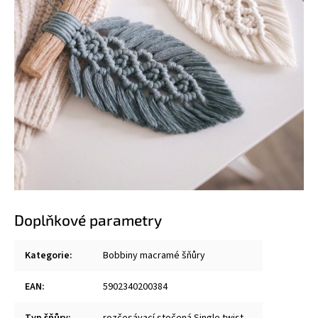
Doplňkové parametry
Kategorie
:
Bobbiny macramé šňůry
EAN
:
5902340200384
Typ šňůry
:
rozčesávací stočená Single twist