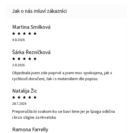
Martina Smilková
4.8.2026
Šárka Řezníčková
3.8.2026
Objednala jsem zde poprvé a jsem moc spokojena, jak s
rychlostí doručení, tak i s materiálem dle popisu.
Natalija Žic
28.7.2026
Preporučila bi svakom ko se bavi time jer je špaga odlična
i brzo stigne za Hrvatsku
Ramona Farrelly