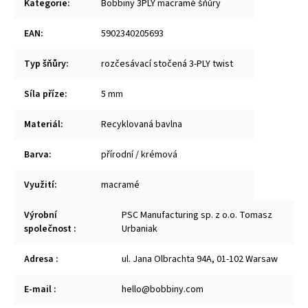
Kategorie
:
Bobbiny 3PLY macramé šňůry
EAN
:
5902340205693
Typ šňůry
:
rozčesávací stočená 3-PLY twist
Síla příze
:
5 mm
Materiál
:
Recyklovaná bavlna
Barva
:
přírodní / krémová
Využití
:
macramé
Výrobní
PSC Manufacturing sp. z o.o. Tomasz
společnost
:
Urbaniak
Adresa
:
ul. Jana Olbrachta 94A, 01-102 Warsaw
E-mail
:
hello@bobbiny.com