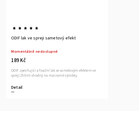
ODIF lak ve spreji sametový efekt
Momentálně nedostupné
189 Kč
ODIF zpevňující a fixační lak se sametovým efektem ve
spreji 250ml vhodný na macramé výrobky
Detail