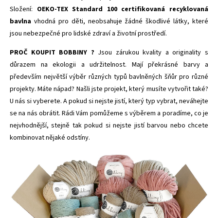
Složení:
OEKO-TEX Standard 100 certifikovaná recyklovaná
bavlna
vhodná pro děti,
neobsahuje žádné škodlivé látky, které
jsou nebezpečné pro lidské zdraví a životní prostředí.
PROČ KOUPIT BOBBINY ?
Jsou zárukou kvality a originality s
důrazem na ekologii a udržitelnost. Mají překrásné barvy a
především největší výběr různých typů bavlněných šňůr pro různé
projekty. Máte nápad? Našli jste projekt, který musíte vytvořit také?
U nás si vyberete. A pokud si nejste jistí, který typ vybrat, neváhejte
se na nás obrátit. Rádi Vám pomůžeme s výběrem a poradíme, co je
nejvhodnější, stejně tak pokud si nejste jistí barvou nebo chcete
kombinovat nějaké odstíny.