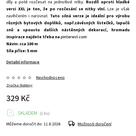
díly a poté rozčesat na jednotlivé nitky.
Rozdíl oproti hladké
verzi XXL je ten, že po rozčesání se nitky vlní.
Lze je však
navlhčením i narovnat.
Tato silná verze je ideální pro výrobu
různých bytových doplňků, např.závěsných lístečků, lapačů
snů a spoustu dalších nástěnných dekorací, hromadu
inspirace najdete třeba na
pinterest.com
Návin: cca 100 m
Síla příze: 5 mm
Detailní informace
Neohodnoceno
Značka:
Bobbiny
329 Kč
SKLADEM
(1 ks)
Můžeme doručit do:
11.8.2026
Možnosti doručení