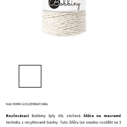
Kód:
B3MX-GOLDENNATURAL
Rozčesávací
Bobbiny 3ply XXL stočená
šňůra na macramé
techniku z recyklované bavlny. Tuto šňůru lze snadno rozdělit na 3