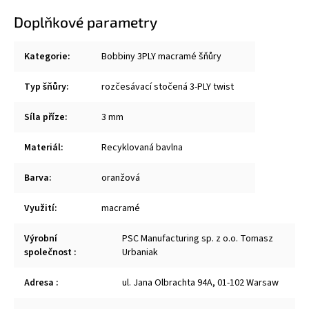
Doplňkové parametry
Kategorie
:
Bobbiny 3PLY macramé šňůry
Typ šňůry
:
rozčesávací stočená 3-PLY twist
Síla příze
:
3 mm
Materiál
:
Recyklovaná bavlna
Barva
:
oranžová
Využití
:
macramé
Výrobní
PSC Manufacturing sp. z o.o. Tomasz
společnost
:
Urbaniak
Adresa
:
ul. Jana Olbrachta 94A, 01-102 Warsaw