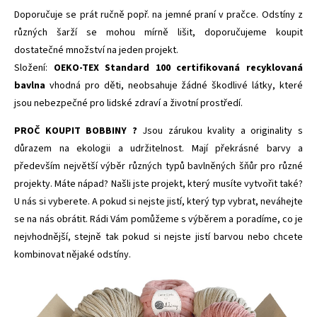
Doporučuje se prát ručně popř. na jemné praní v pračce. Odstíny z
různých šarží se mohou mírně lišit, doporučujeme koupit
dostatečné množství na jeden projekt.
Složení:
OEKO-TEX Standard 100 certifikovaná recyklovaná
bavlna
vhodná pro děti,
neobsahuje žádné škodlivé látky, které
jsou nebezpečné pro lidské zdraví a životní prostředí.
PROČ KOUPIT BOBBINY ?
Jsou zárukou kvality a originality s
důrazem na ekologii a udržitelnost. Mají překrásné barvy a
především největší výběr různých typů bavlněných šňůr pro různé
projekty. Máte nápad? Našli jste projekt, který musíte vytvořit také?
U nás si vyberete. A pokud si nejste jistí, který typ vybrat, neváhejte
se na nás obrátit. Rádi Vám pomůžeme s výběrem a poradíme, co je
nejvhodnější, stejně tak pokud si nejste jistí barvou nebo chcete
kombinovat nějaké odstíny.