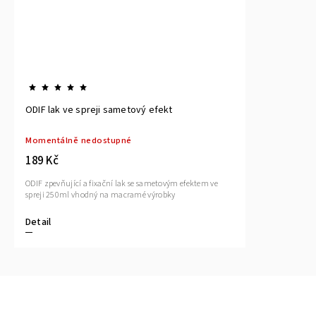
ODIF lak ve spreji sametový efekt
Momentálně nedostupné
189 Kč
ODIF zpevňující a fixační lak se sametovým efektem ve
spreji 250ml vhodný na macramé výrobky
Detail