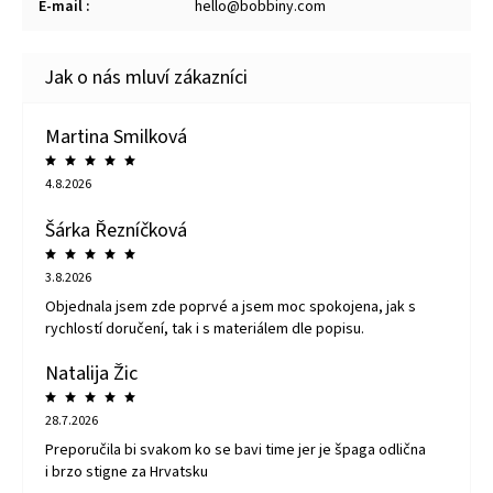
E-mail
:
hello@bobbiny.com
Martina Smilková
4.8.2026
Šárka Řezníčková
3.8.2026
Objednala jsem zde poprvé a jsem moc spokojena, jak s
rychlostí doručení, tak i s materiálem dle popisu.
Natalija Žic
28.7.2026
Preporučila bi svakom ko se bavi time jer je špaga odlična
i brzo stigne za Hrvatsku