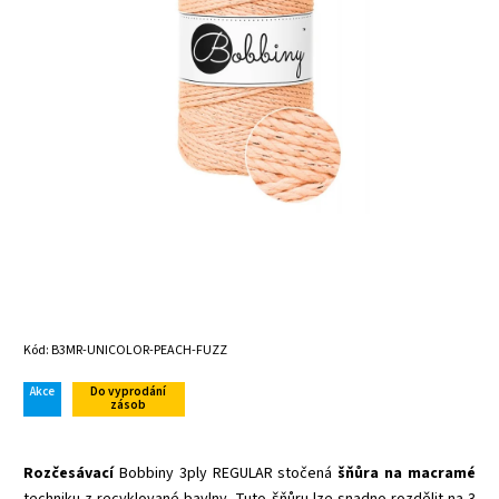
Kód:
B3MR-UNICOLOR-PEACH-FUZZ
Akce
Do vyprodání
zásob
Rozčesávací
Bobbiny 3ply REGULAR stočená
šňůra na macramé