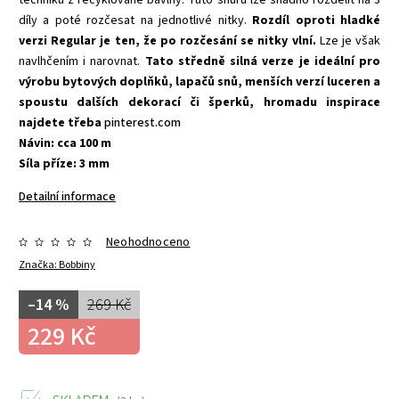
techniku z recyklované bavlny. Tuto šňůru lze snadno rozdělit na 3
díly a poté rozčesat na jednotlivé nitky.
Rozdíl oproti hladké
verzi Regular je ten, že po rozčesání se nitky vlní.
Lze je však
navlhčením i narovnat.
Tato středně silná verze je ideální pro
výrobu bytových doplňků, lapačů snů, menších verzí luceren a
spoustu dalších dekorací či šperků, hromadu inspirace
najdete třeba
pinterest.com
Návin: cca 100 m
Síla příze: 3 mm
Detailní informace
Neohodnoceno
Značka:
Bobbiny
–14 %
269 Kč
229 Kč