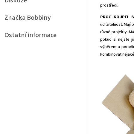
Diskuze
prostředí.
Značka
Bobbiny
PROČ KOUPIT B
udržitelnost. Mají
různé projekty. Má
Ostatní informace
pokud si nejste j
výběrem a poradím
kombinovat nějaké