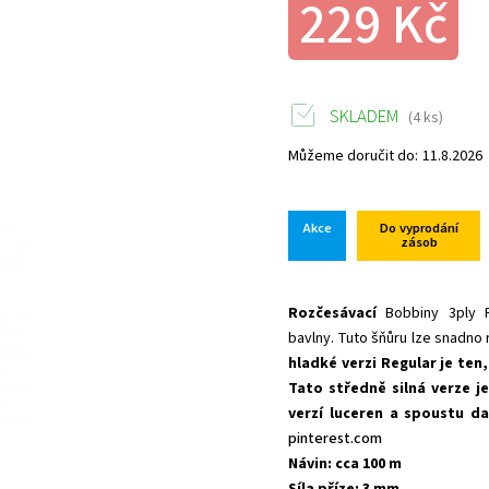
229 Kč
SKLADEM
(4 ks)
Můžeme doručit do:
11.8.2026
Akce
Do vyprodání
zásob
Rozčesávací
Bobbiny 3ply 
bavlny. Tuto šňůru lze snadno r
hladké verzi Regular je ten,
Tato středně silná verze j
verzí luceren a spoustu da
pinterest.com
Návin: cca 100 m