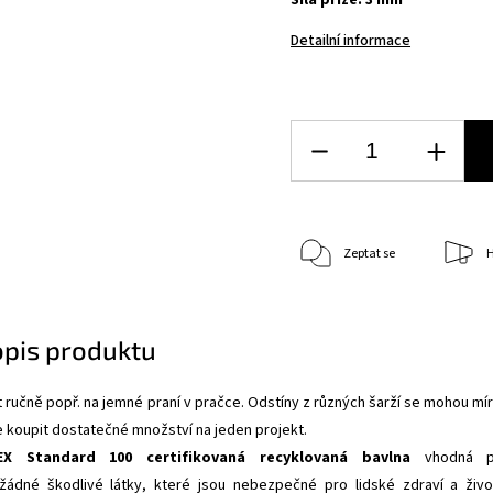
Síla příze: 3 mm
Detailní informace
Zeptat se
H
opis produktu
 ručně popř. na jemné praní v pračce. Odstíny z různých šarží se mohou mí
e koupit dostatečné množství na jeden projekt.
EX Standard 100 certifikovaná recyklovaná bavlna
vhodná p
žádné škodlivé látky, které jsou nebezpečné pro lidské zdraví a živo