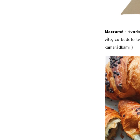
Macramé - tvorba
víte, co budete t
kamarádkami :)