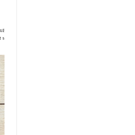
 Už
t s