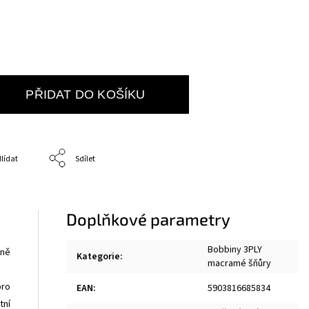
PŘIDAT DO KOŠÍKU
lídat
Sdílet
Doplňkové parametry
Bobbiny 3PLY
rně
Kategorie
:
macramé šňůry
ro
EAN
:
5903816685834
tní