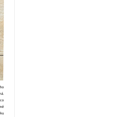
ého
ná.
ěco
vné
vku