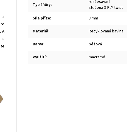
rozčesávací
Typ šňůry
:
stočená 3-PLY twist
i a
Síla příze
:
3 mm
pro
Materiál
:
Recyklovaná bavlna
. A
e s
Barva
:
béžová
ete
Využití
:
macramé