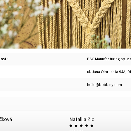
nost
:
PSC Manufacturing sp. z 
ul. Jana Olbrachta 94A, 
hello@bobbiny.com
íčková
Natalija Žic