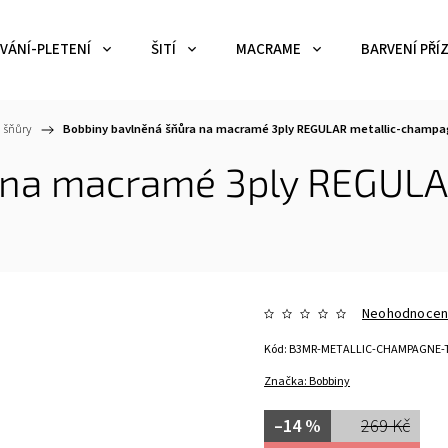
VÁNÍ-PLETENÍ
ŠITÍ
MACRAME
BARVENÍ PŘÍZ
 šňůry
/
Bobbiny bavlněná šňůra na macramé 3ply REGULAR metallic-champa
 na macramé 3ply REGUL
Neohodnoce
Kód:
B3MR-METALLIC-CHAMPAGNE-
Značka:
Bobbiny
–14 %
269 Kč