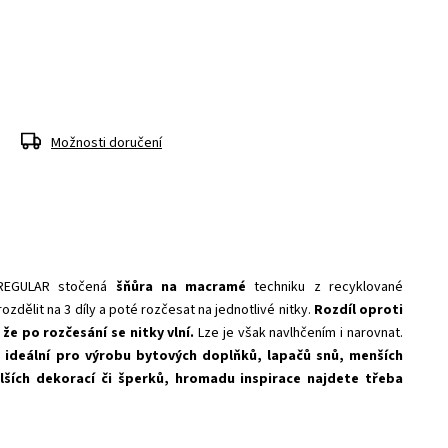
Možnosti doručení
REGULAR stočená
šňůra na macramé
techniku z recyklované
ozdělit na 3 díly a poté rozčesat na jednotlivé nitky.
Rozdíl oproti
 že po rozčesání se nitky vlní.
Lze je však navlhčením i narovnat.
e ideální pro výrobu bytových doplňků, lapačů snů, menších
lších dekorací či šperků, hromadu inspirace najdete třeba