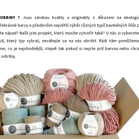
OBBINY ?
Jsou zárukou kvality a originality s důrazem na ekologi
 překrásné barvy a především největší výběr různých typů bavlněných šňůr 
te nápad? Našli jste projekt, který musíte vytvořit také? U nás si vyberete
istí, který typ vybrat, neváhejte se na nás obrátit. Rádi Vám pomůžem
e, co je nejvhodnější, stejně tak pokud si nejste jistí barvou nebo chc
 odstíny.