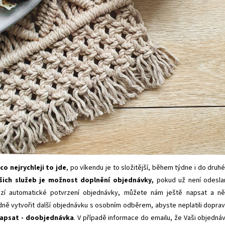
o nejrychleji to jde
, po víkendu je to složitější, během týdne i do druh
šich služeb je možnost doplnění objednávky,
pokud už není odesla
zí automatické potvrzení objednávky, můžete nám ještě napsat a n
dně vytvořit další objednávku s osobním odběrem, abyste neplatili dopra
apsat - doobjednávka
. V případě informace do emailu, že Vaši objedná