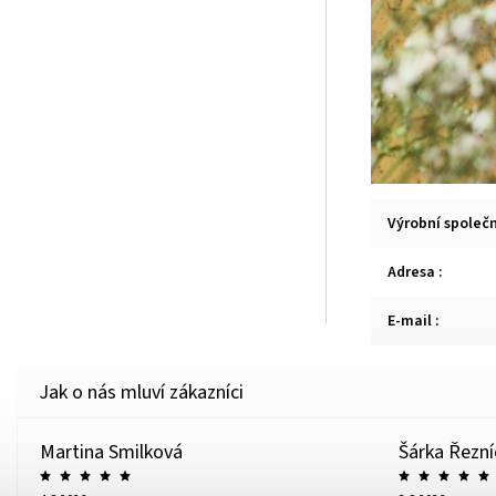
Výrobní společ
Adresa
:
E-mail
:
Martina Smilková
Šárka Řezn