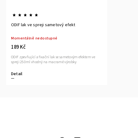
ODIF lak ve spreji sametový efekt
Momentálně nedostupné
189 Kč
ODIF zpevňující a fixační lak se sametovým efektem ve
spreji 250ml vhodný na macramé výrobky
Detail