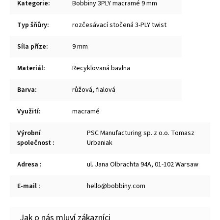
Kategorie
:
Bobbiny 3PLY macramé 9 mm
Typ šňůry
:
rozčesávací stočená 3-PLY twist
Síla příze
:
9 mm
Materiál
:
Recyklovaná bavlna
Barva
:
růžová
,
fialová
Využití
:
macramé
Výrobní
PSC Manufacturing sp. z o.o. Tomasz
společnost
:
Urbaniak
Adresa
:
ul. Jana Olbrachta 94A, 01-102 Warsaw
E-mail
:
hello@bobbiny.com