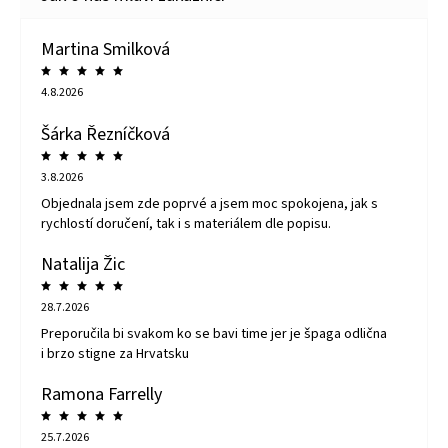
Martina Smilková
4.8.2026
Šárka Řezníčková
3.8.2026
Objednala jsem zde poprvé a jsem moc spokojena, jak s
rychlostí doručení, tak i s materiálem dle popisu.
Natalija Žic
28.7.2026
Preporučila bi svakom ko se bavi time jer je špaga odlična
i brzo stigne za Hrvatsku
Ramona Farrelly
25.7.2026