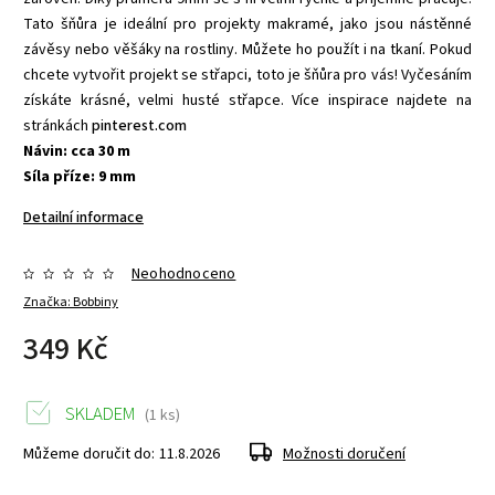
Tato šňůra je ideální pro projekty makramé, jako jsou nástěnné
závěsy nebo věšáky na rostliny. Můžete ho použít i na tkaní. Pokud
chcete vytvořit projekt se střapci, toto je šňůra pro vás! Vyčesáním
získáte krásné, velmi husté střapce. Více inspirace najdete na
stránkách
pinterest.com
Návin: cca 30 m
Síla příze: 9 mm
Detailní informace
Neohodnoceno
Značka:
Bobbiny
349 Kč
SKLADEM
(1 ks)
Můžeme doručit do:
11.8.2026
Možnosti doručení