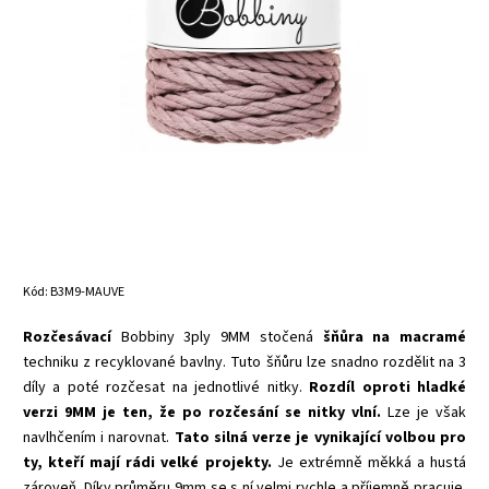
Kód:
B3M9-MAUVE
Rozčesávací
Bobbiny 3ply 9MM stočená
šňůra na macramé
techniku z recyklované bavlny. Tuto šňůru lze snadno rozdělit na 3
díly a poté rozčesat na jednotlivé nitky.
Rozdíl oproti hladké
verzi 9MM je ten, že po rozčesání se nitky vlní.
Lze je však
navlhčením i narovnat.
Tato silná verze je vynikající volbou pro
ty, kteří mají rádi velké projekty.
Je extrémně měkká a hustá
zároveň. Díky průměru 9mm se s ní velmi rychle a příjemně pracuje.