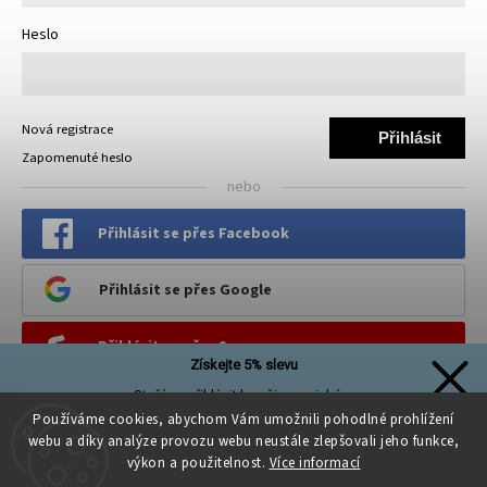
Heslo
Nová registrace
Přihlásit
Zapomenuté heslo
se
nebo
Přihlásit se přes Facebook
Přihlásit se přes Google
Přihlásit se přes Seznam
Získejte 5% slevu
Stačí se přihlásit k našim novinkám
PINTEREST
a sleva na první nákup je Vaše!
Používáme cookies, abychom Vám umožnili pohodlné prohlížení
webu a díky analýze provozu webu neustále zlepšovali jeho funkce,
výkon a použitelnost.
Více informací