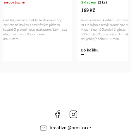
Skladem
(2 ks)
Skladem
(2
189 Kč
189 Kč
Nerozčesávací kvalitní, jemné a měkké bavlněné šňůry
Nerozčesávací
VEL'KÁvlna z recyklované bavlny s bavlněným jádrem
VEL'KÁvlna z
vhodné na háčkování či pletení nebo makramé.Návin: cca
vhodné na há
100 m (+/-5%)Síla příze: 3 mmDoporučená
100 m (+/-5%
vel.jehlic/háčku: 6-8 mm
vel.jehlic/h
Do košíku
Do košíku
Facebook
Instagram
kreativni
@
prostor.cz