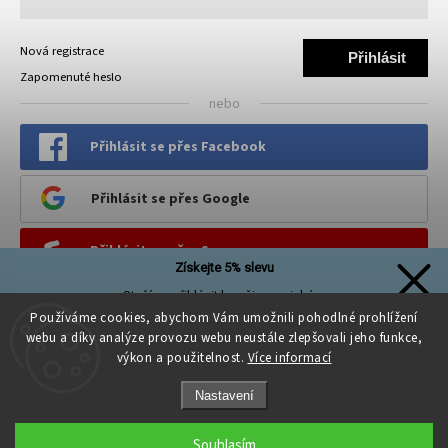
Nová registrace
Přihlásit
Zapomenuté heslo
se
nebo
Přihlásit se přes Facebook
Přihlásit se přes Google
Přihlásit se přes Seznam
Získejte 5% slevu
Stačí se přihlásit k našim novinkám
PINTEREST
a sleva na první nákup je Vaše!
Používáme cookies, abychom Vám umožnili pohodlné prohlížení
webu a díky analýze provozu webu neustále zlepšovali jeho funkce,
výkon a použitelnost.
Více informací
Nastavení
Přihlásit se a získat slevu
Souhlasím