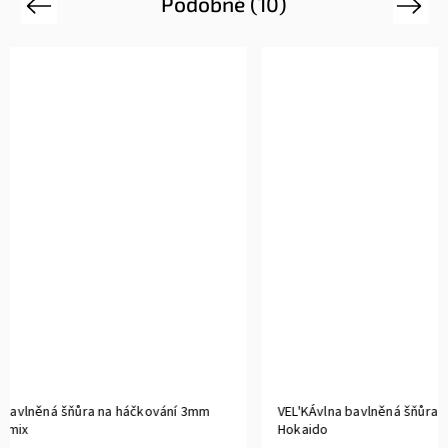
Podobné (10)
Previous
Next
VEL'KÁvlna bavlněná šňůra na háčkování 3mm
VEL'KÁvlna
Hokaido
Smaragd