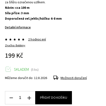
za šňůru označenou uzlíkem.
Návin: cca 100 m
Síla příze: 3 mm
Doporučená vel.jehlic/háčku: 6-8 mm
Detailní informace
2 hodnocení
Značka:
Bobbiny
199 Kč
SKLADEM
(5 ks)
Můžeme doručit do:
12.8.2026
Možnosti doručení
PŘIDAT DO KOŠÍKU