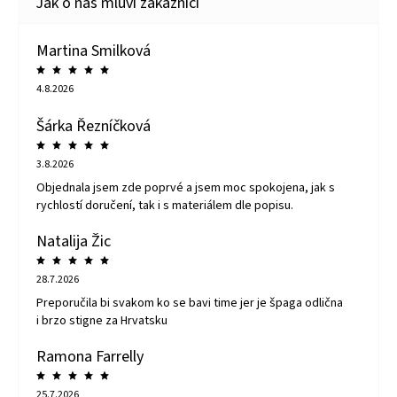
Martina Smilková
4.8.2026
Šárka Řezníčková
3.8.2026
Objednala jsem zde poprvé a jsem moc spokojena, jak s
rychlostí doručení, tak i s materiálem dle popisu.
Natalija Žic
28.7.2026
Preporučila bi svakom ko se bavi time jer je špaga odlična
i brzo stigne za Hrvatsku
Ramona Farrelly
25.7.2026