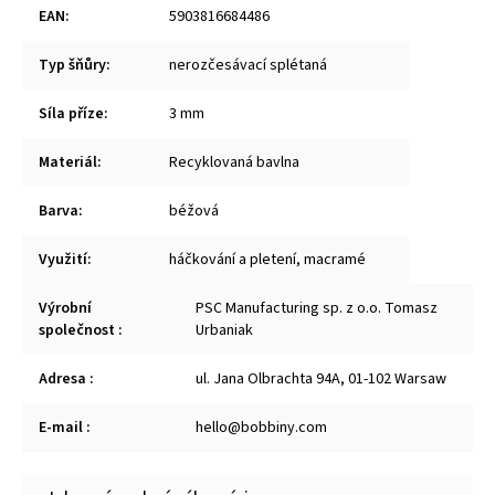
EAN
:
5903816684486
Typ šňůry
:
nerozčesávací splétaná
Síla příze
:
3 mm
Materiál
:
Recyklovaná bavlna
Barva
:
béžová
Využití
:
háčkování a pletení
,
macramé
Výrobní
PSC Manufacturing sp. z o.o. Tomasz
společnost
:
Urbaniak
Adresa
:
ul. Jana Olbrachta 94A, 01-102 Warsaw
E-mail
:
hello@bobbiny.com