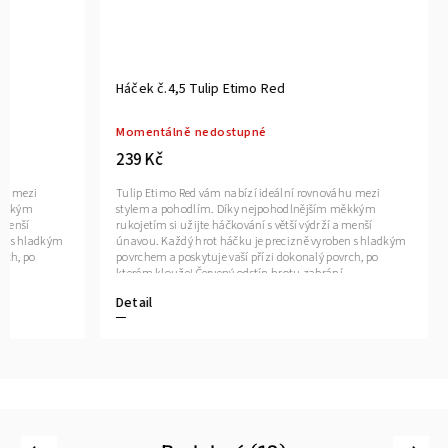
Háček č.4,5 Tulip Etimo Red
Háček č.6,
Momentálně nedostupné
Momentáln
239 Kč
259 Kč
Tulip Etimo Red vám nabízí ideální rovnováhu mezi
Tulip Etimo 
stylem a pohodlím. Díky nejpohodlnějším měkkým
stylem a poh
rukojetím si užijte háčkování s větší výdrží a menší
rukojetím si 
únavou. Každý hrot háčku je precizně vyroben s hladkým
únavou. Každ
povrchem a poskytuje vaší přízi dokonalý povrch, po
povrchem a po
kterém klouže! Červený odstín hrotu zabrání
kterém klouže
nepříjemným odleskům do očí.
nepříjemným 
Detail
Detail