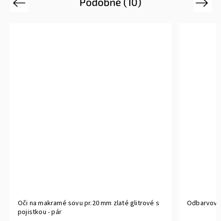
Podobné (10)
Previous
Next
Oči na makramé sovu pr.20 mm zlaté glitrové s
Odbarvovac
pojistkou - pár