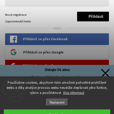
Nová registrace
Přihlásit
Zapomenuté heslo
se
nebo
Přihlásit se přes Facebook
Přihlásit se přes Google
Přihlásit se přes Seznam
Získejte 5% slevu
Stačí se přihlásit k našim novinkám
PINTEREST
a sleva na první nákup je Vaše!
Používáme cookies, abychom Vám umožnili pohodlné prohlížení
webu a díky analýze provozu webu neustále zlepšovali jeho funkce,
výkon a použitelnost.
Více informací
Nastavení
Přihlásit se a získat slevu