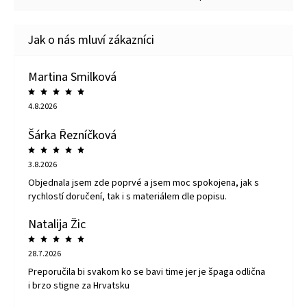
Martina Smilková
4.8.2026
Šárka Řezníčková
3.8.2026
Objednala jsem zde poprvé a jsem moc spokojena, jak s
rychlostí doručení, tak i s materiálem dle popisu.
Natalija Žic
28.7.2026
Preporučila bi svakom ko se bavi time jer je špaga odlična
i brzo stigne za Hrvatsku