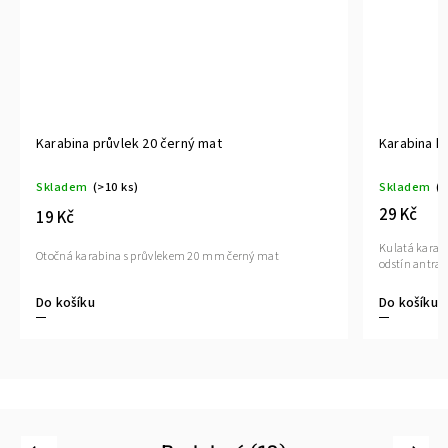
Karabina průvlek 20 černý mat
Karabina kul
Skladem
(>10 ks)
Skladem
(>1
29 Kč
19 Kč
Kulatá karabin
Otočná karabina s průvlekem 20 mm černý mat
odstín antraci
Do košíku
Do košíku