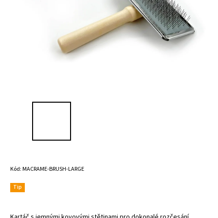
Kód:
MACRAME-BRUSH-LARGE
Tip
Kartáč s jemnými kovovými stětinami pro dokonalé rozčesání