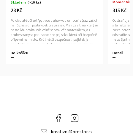
Momentáln
Skladem
(>10 ks)
315 Kč
23 Kč
Odstraňuje ba
Polokulaté oči se třpytivou duhovkou umocní výraz vašich
síta nebo raz
nejrůznějších postaviček či zvířátek. Mají závit, na který se
pasta nerozpíj
nasadí duhovka, následně se provleče materiálem, a z
odstraňte pa
druhé strany se pak nacvakne pojistka, která oči bezpečně
nebo Synthra
připevní na místo. Kvůli větší bezpečnosti pojistek je
video: deCol
zapotřebí vyvinout větší tlak při nasazování, jsou velice
těsné. Pokud nebudete chtít, aby se oči třpytily, nemusíte
Do košíku
Detail
duhovku použít, v tom případě zůstane duhovka
transparentní.1 pár = 2 oči + 2 třpytivé duhovky + 2 pojistky
Délka vrutu je 1 cm. Průměr: 20 mm Tloušťka: 9 mm
Facebook
Instagram
kreativni
@
prostor.cz