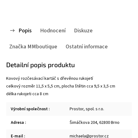
Popis
Hodnocení
Diskuze
Značka
MMboutique
Ostatní informace
Detailní popis produktu
Kovový rozčesávací kartáč s dřevěnou rukojetí
celkový rozměr 11,5 x 5,5 cm, plocha štětin cca 9,5 x 3,5 cm
délka rukojeti cca 8 cm
Výrobní společnost
:
Prostor, spol. s r.o.
Adresa
:
Šimáčkova 204, 62800 Brno
E-mail
:
michaela@prostor.cz