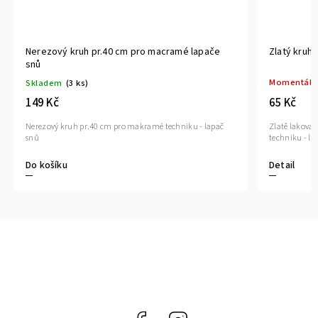
Nerezový kruh pr.40 cm pro macramé lapače
Zlatý kruh
snů
Momentáln
Skladem
(3 ks)
65 Kč
149 Kč
Zlatě lakova
Nerezový kruh pr.40 cm pro makramé techniku - lapač
techniku - la
snů
Do košíku
Detail
Facebook
Instagram