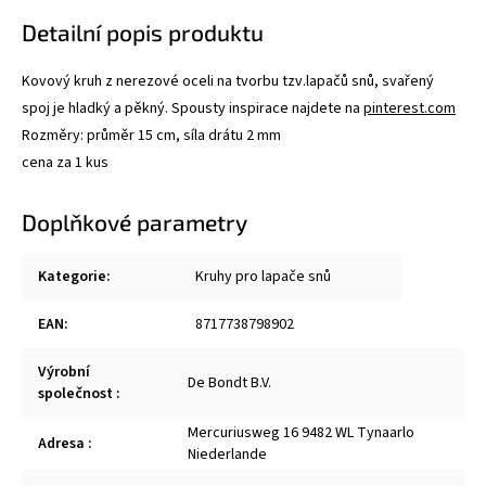
Detailní popis produktu
Kovový kruh z nerezové oceli na tvorbu tzv.lapačů snů, svařený
spoj je hladký a pěkný. Spousty inspirace najdete na
pinterest.com
Rozměry: průměr 15 cm, síla drátu 2 mm
cena za 1 kus
Doplňkové parametry
Kategorie
:
Kruhy pro lapače snů
EAN
:
8717738798902
Výrobní
De Bondt B.V.
společnost
:
Mercuriusweg 16 9482 WL Tynaarlo
Adresa
:
Niederlande