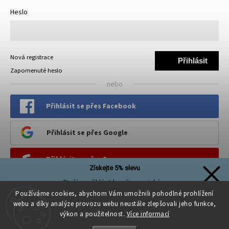
Heslo
Nová registrace
Přihlásit
Zapomenuté heslo
se
nebo
Přihlásit se přes Facebook
Přihlásit se přes Google
Přihlásit se přes Seznam
Získejte 5% slevu
Stačí se přihlásit k našim novinkám
PINTEREST
a sleva na první nákup je Vaše!
Používáme cookies, abychom Vám umožnili pohodlné prohlížení
webu a díky analýze provozu webu neustále zlepšovali jeho funkce,
výkon a použitelnost.
Více informací