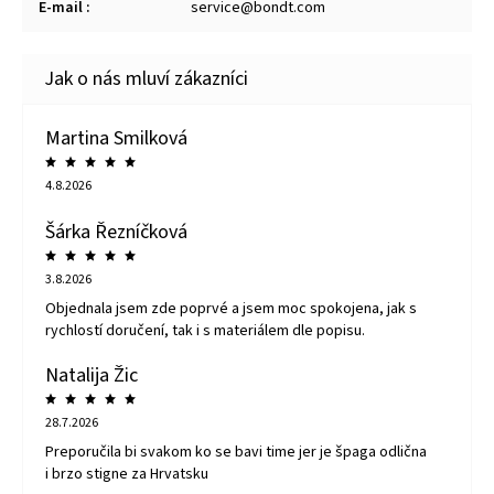
E-mail
:
service@bondt.com
Martina Smilková
4.8.2026
Šárka Řezníčková
3.8.2026
Objednala jsem zde poprvé a jsem moc spokojena, jak s
rychlostí doručení, tak i s materiálem dle popisu.
Natalija Žic
28.7.2026
Preporučila bi svakom ko se bavi time jer je špaga odlična
i brzo stigne za Hrvatsku