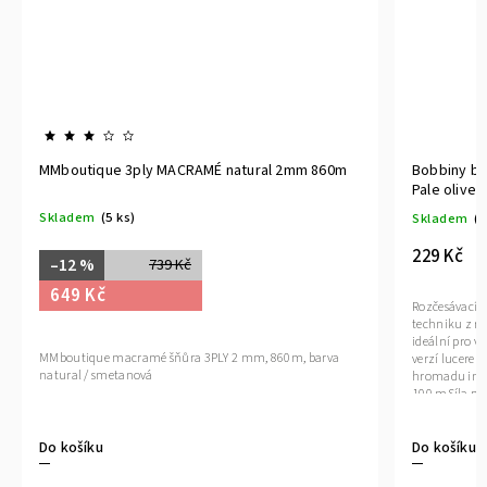
MMboutique 3ply MACRAMÉ natural 2mm 860m
Bobbiny b
Pale olive
Skladem
(5 ks)
Skladem
(1
229 Kč
–12 %
739 Kč
649 Kč
Rozčesávací 
techniku z re
ideální pro v
MMboutique macramé šňůra 3PLY 2 mm, 860m, barva
verzí luceren 
natural / smetanová
hromadu insp
100 mSíla př
Do košíku
Do košíku