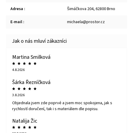
Adresa
:
Šimáčkova 204, 62800 Brno
E-mail
:
michaela@prostor.cz
Martina Smilková
4.8.2026
Šárka Řezníčková
3.8.2026
Objednala jsem zde poprvé a jsem moc spokojena, jak s
rychlostí doručení, tak i s materiálem dle popisu.
Natalija Žic