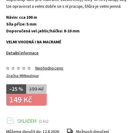
lze opravovat a velmi dobře se s ní pracuje, šňůra je velmi jemná.
Návin: cca 100 m
Síla příze: 5 mm
Doporučená vel.jehlic/háčku: 8-10 mm
VELMI VHODNÁ I NA MACRAMÉ
Detailní informace
Neohodnoceno
Značka:
MMboutique
–25 %
199 Kč
149 Kč
SKLADEM
(1 ks)
Můžeme doručit do:
12.8.2026
Možnosti doručení