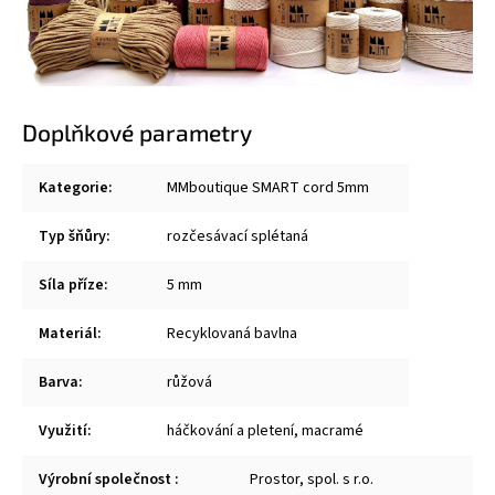
Doplňkové parametry
Kategorie
:
MMboutique SMART cord 5mm
Typ šňůry
:
rozčesávací splétaná
Síla příze
:
5 mm
Materiál
:
Recyklovaná bavlna
Barva
:
růžová
Využití
:
háčkování a pletení
,
macramé
Výrobní společnost
:
Prostor, spol. s r.o.