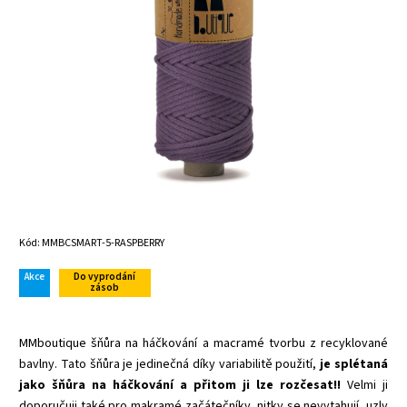
Kód:
MMBCSMART-5-RASPBERRY
Akce
Do vyprodání
zásob
MMboutique šňůra na háčkování a macramé tvorbu z recyklované
bavlny. Tato šňůra je jedinečná díky variabilitě použití,
je splétaná
jako šňůra na háčkování a přitom ji lze rozčesat!!
Velmi ji
doporučuji také pro makramé začátečníky, nitky se nevytahují, uzly