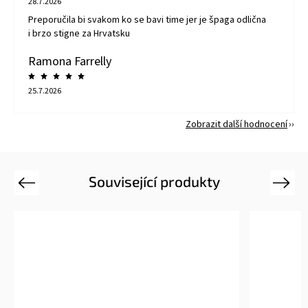
28.7.2026
Preporučila bi svakom ko se bavi time jer je špaga odlična
i brzo stigne za Hrvatsku
Ramona Farrelly
25.7.2026
Zobrazit další hodnocení
Související produkty
Previous
Next