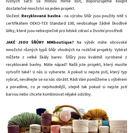
různých šarží se mohou mírně lišit, doporučujeme koupit
dostatečné množství na jeden projekt.
Složení:
Recyklovaná bavlna
- na výrobu šňůr jsou použity nitě s
certifikátem
OEKO-TEX Standard 100,
neobsahuje žádné škodlivé
látky, které jsou nebezpečné pro lidské zdraví a životní prostředí.
JAKÉ JSOU ŠŇŮRY MMboutique?
Na výběr máte obrovské
množství různých typů šňůr vhodných na rozličné projekty. Vybírat
můžete z velké škály barev. Šňůry jsou kvalitně vyrobené z
recyklované bavlny. Máte nápad? Našli jste projekt, který musíte
vytvořit také? U nás si vyberete. A pokud si nejste jistí, který typ
vybrat, neváhejte se na nás obrátit. Rádi Vám pomůžeme s výběrem
a poradíme, co je nejvhodnější, stejně tak pokud si nejste jistí
barvou nebo chcete kombinovat nějaké odstíny.