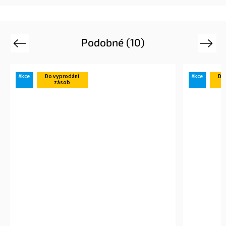
Podobné (10)
Previous
Next
Akce
Do vyprodání
zásob