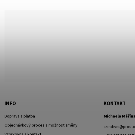
INFO
KONTAKT
Doprava a platba
Michaela Měřín
Objednávkový proces a možnost změny
kreativni
@
prosto
Vzorkovna a kontakt