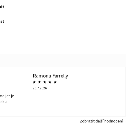
pit
ost
Ramona Farrelly
25.7.2026
me jer je
tsku
Zobrazit další hodnocení