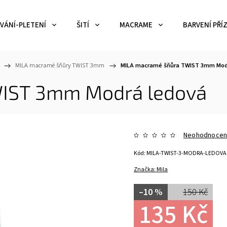
VÁNÍ-PLETENÍ
ŠITÍ
MACRAME
BARVENÍ PŘÍZ
/
MILA macramé šňůry TWIST 3mm
/
MILA macramé šňůra TWIST 3mm Mod
IST 3mm Modrá ledová
Neohodnoce
Kód:
MILA-TWIST-3-MODRA-LEDOVA
Značka:
Mila
–10 %
150 Kč
135 Kč