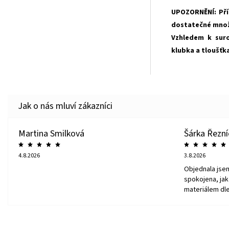
UPOZORNĚNÍ: Pří
dostatečné množs
Vzhledem k suro
klubka a tloušťka 
Martina Smilková
Šárka Řezn
4.8.2026
3.8.2026
Objednala jse
spokojena, jak 
materiálem dle