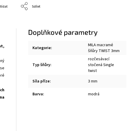
lídat
Sdílet
Doplňkové parametry
MILA macramé
at,
Kategorie
:
šňůry TWIST 3mm
rozčesávací
dný
Typ šňůry
:
stočená Single
 se
twist
eré
Síla příze
:
3 mm
ích
Barva
:
modrá
 na