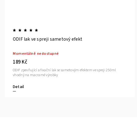
ODIF lak ve spreji sametový efekt
Momentálně nedostupné
189 Kč
ODIF zpevňující a fixační lak se sametovým efektem ve spreji 250ml
vhodný na macramé výrobky
Detail