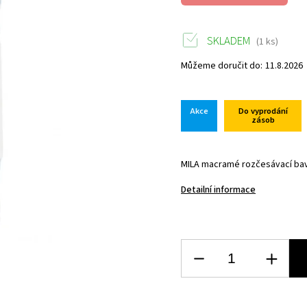
SKLADEM
(1 ks)
Můžeme doručit do:
11.8.2026
Akce
Do vyprodání
zásob
MILA macramé rozčesávací ba
Detailní informace