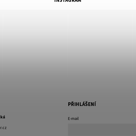
INSTAGRAM
PŘIHLÁŠENÍ
ská
E-mail
r.cz