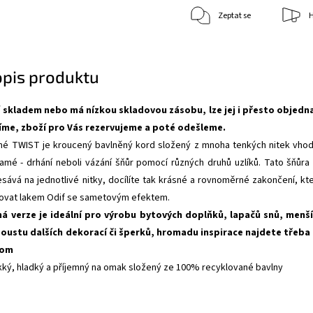
Zeptat se
H
opis produktu
 skladem nebo má nízkou skladovou zásobu, lze jej i přesto objedn
íme, zboží pro Vás rezervujeme a poté odešleme.
é TWIST je kroucený bavlněný kord složený z mnoha tenkých nitek vho
amé - drhání neboli vázání šňůr pomocí různých druhů uzlíků. Tato šňůra
sává na jednotlivé nitky, docílíte tak krásné a rovnoměrné zakončení, kt
xovat lakem
Odif se sametovým efektem
.
ná verze je ideální pro výrobu bytových doplňků, lapačů snů, menš
spoustu dalších dekorací či šperků, hromadu inspirace najdete třeba
com
kký, hladký a příjemný na omak složený ze 100% recyklované bavlny