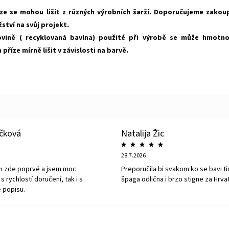
ze se mohou lišit z různých výrobních šarží. Doporučujeme zakou
tví na svůj projekt.
vině ( recyklovaná bavlna) použité při výrobě se může hmotn
příze mírně lišit v závislosti na barvě.
íčková
Natalija Žic
28.7.2026
m zde poprvé a jsem moc
Preporučila bi svakom ko se bavi ti
s rychlostí doručení, tak i s
špaga odlična i brzo stigne za Hrva
 popisu.