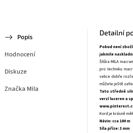
Detailní p
Popis
Pokud není zboží
Hodnocení
jakmile naskladn
Šňůra MILA macram
pro techniku macr
Diskuze
velice dobře rozče
můžete ještě zafi
Značka
Mila
Tato středně sil
verzí luceren a 
www.pinterest.
Kord je krásně mě
Návin: cca 100 m
Síla příze: 3 mm