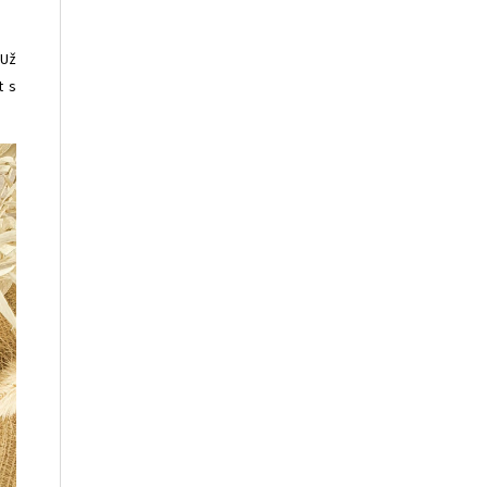
 Už
t s