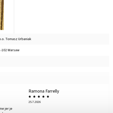
o.o. Tomasz Urbaniak
01-102 Warsaw
Ramona Farrelly
25.7.2026
me jer je