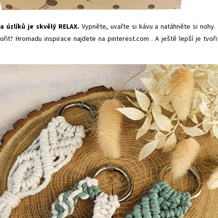
 úzlíků je skvělý RELAX.
Vypněte, uvařte si kávu a
natáhněte si nohy.
vořit? Hromadu inspirace najdete na
pinterest.com
. A ještě lepší je tvoři