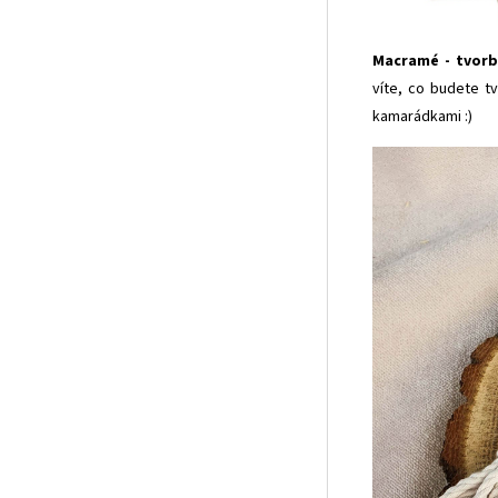
Macramé - tvorba
víte, co budete t
kamarádkami :)