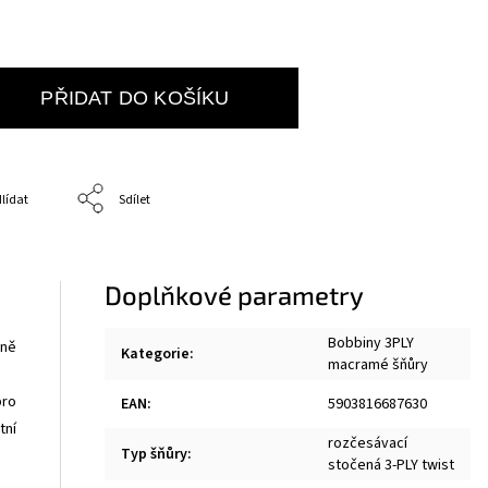
PŘIDAT DO KOŠÍKU
lídat
Sdílet
Doplňkové parametry
Bobbiny 3PLY
rně
Kategorie
:
macramé šňůry
ro
EAN
:
5903816687630
tní
rozčesávací
Typ šňůry
:
stočená 3-PLY twist