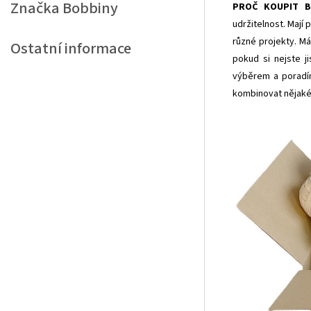
Značka
Bobbiny
PROČ KOUPIT B
udržitelnost. Mají
různé projekty. Má
Ostatní informace
pokud si nejste j
výběrem a poradím
kombinovat nějaké