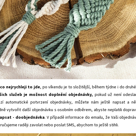
o nejrychleji to jde
, po víkendu je to složitější, během týdne i do druh
šich služeb je možnost doplnění objednávky,
pokud už není odesla
zí automatické potvrzení objednávky, můžete nám ještě napsat a n
dně vytvořit další objednávku s osobním odběrem, abyste neplatili dopra
apsat - doobjednávka
. V případě informace do emailu, že Vaši objedná
ručujeme raději zavolat nebo poslat SMS, abychom to ještě stihli.