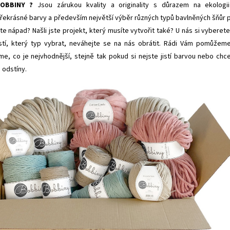
OBBINY ?
Jsou zárukou kvality a originality s důrazem na ekologi
 překrásné barvy a především největší výběr různých typů bavlněných šňůr 
te nápad? Našli jste projekt, který musíte vytvořit také? U nás si vyberete
istí, který typ vybrat, neváhejte se na nás obrátit. Rádi Vám pomůžem
e, co je nejvhodnější, stejně tak pokud si nejste jistí barvou nebo chc
 odstíny.