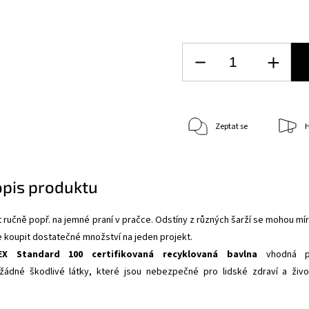
Zeptat se
H
opis produktu
 ručně popř. na jemné praní v pračce. Odstíny z různých šarží se mohou mí
e koupit dostatečné množství na jeden projekt.
EX Standard 100 certifikovaná recyklovaná bavlna
vhodná p
žádné škodlivé látky, které jsou nebezpečné pro lidské zdraví a živo