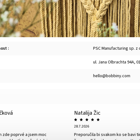
nost
:
PSC Manufacturing sp. z 
ul. Jana Olbrachta 94A, 
hello@bobbiny.com
íčková
Natalija Žic
28.7.2026
m zde poprvé a jsem moc
Preporučila bi svakom ko se bavi ti