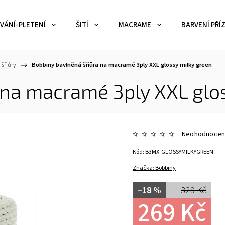
VÁNÍ-PLETENÍ
ŠITÍ
MACRAME
BARVENÍ PŘÍZ
 šňůry
/
Bobbiny bavlněná šňůra na macramé 3ply XXL glossy milky green
na macramé 3ply XXL glos
Neohodnoce
Kód:
B3MX-GLOSSYMILKYGREEN
Značka:
Bobbiny
–18 %
329 Kč
269 Kč