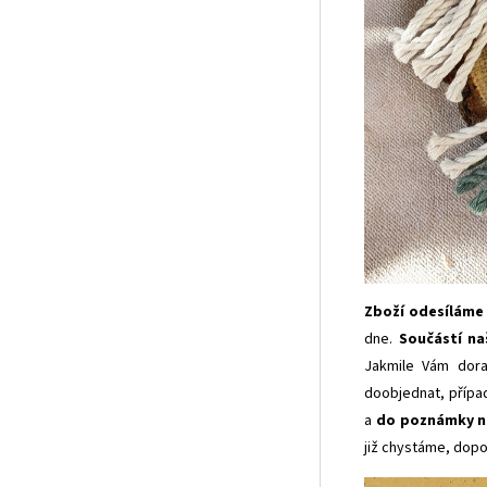
Zboží odesíláme c
dne.
Součástí na
Jakmile Vám dora
doobjednat, přípa
a
do poznámky n
již chystáme, dopo