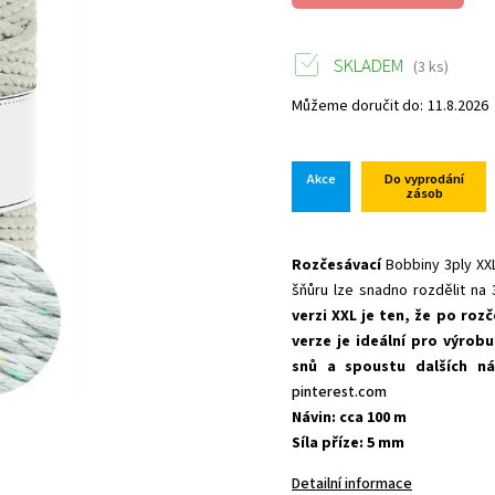
SKLADEM
(3 ks)
Můžeme doručit do:
11.8.2026
Akce
Do vyprodání
zásob
Rozčesávací
Bobbiny 3ply XX
šňůru lze snadno rozdělit na 
verzi XXL je ten, že po rozč
verze je ideální pro výrob
snů a spoustu dalších ná
pinterest.com
Návin: cca 100 m
Síla příze: 5 mm
Detailní informace