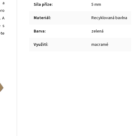
i a
Síla příze
:
5 mm
pro
Materiál
:
Recyklovaná bavlna
. A
e s
Barva
:
zelená
ete
Využití
:
macramé