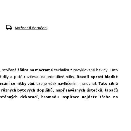
Možnosti doručení
L stočená
šňůra na macramé
techniku z recyklované bavlny. Tuto
3 díly a poté rozčesat na jednotlivé nitky.
Rozdíl oproti hladké
esání se nitky vlní.
Lze je však navlhčením i narovnat.
Tato silná
u různých bytových doplňků, např.závěsných lístečků, lapačů
stěnných dekorací, hromadu inspirace najdete třeba na