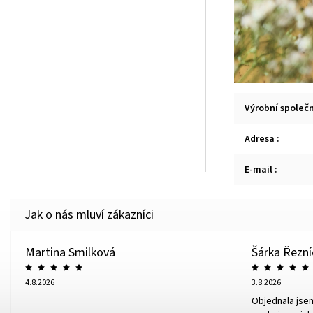
Výrobní společ
Adresa
:
E-mail
:
Martina Smilková
Šárka Řezn
4.8.2026
3.8.2026
Objednala jse