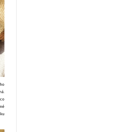
ého
ná.
ěco
vné
vku